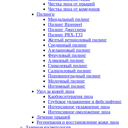
Чистка лица от прыщей
Чистка лица от комедонов
Пилинги
Миндальный пилинг
Пилинг Biorepeel
Пилинг Джесснера
Пилинг PRX-T33
Желтый ретиноловый пилинг
Срединный пилинг
Азелаиновый пилинг
Феруловый пилинг
Алмазный пилинг
Гликолевый пилинг
Салициловый пилинг
Пировиноградный пилинг
Молочный пилинг
Интимный пилинг
Уход за кожей лица
Карбокситерапия лица
Глубокое увлажнение и фейслифтинг
Интенсивное увлажнение лица
Интенсивное омоложение лица
Лечение прыщей
Регенерация и восстановление кожи лица
Лазерная косметология