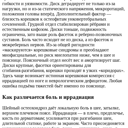
гибкости и уязвимости. Диск деградирует не только из‑за
нагрузки, но и из‑за статического напряжения, микроротаций,
положения головы вперёд. Дополнительный фактор —
близость корешков к остеофитам унковертебральных
сочленений. Грудной отдел стабилизирован рёбрами и
естественным кифозом. Диски тоньше, подвижность
ограничена, зато выше роль фасеток и реберно‑позвоночных
суставов. Боль часто исходит не из диска, а из фасеток и
межреберных нервов. Из‑за общей ригидности
«маскируются» корешковые синдромы и преобладают
миофасциальные, но риск миелопатии ниже, чем в шее и
пояснице. Поясничный отдел несёт вес и амортизирует шаг.
Диски крупные, фасетки ориентированы для
сгибания‑разгибания, корешки проходят в узких «коридорах».
Здесь чаще возникает истинная корешковая компрессия с
иррадиацией по ноге и неврологическим дефицитом. Любая
ошибка подъёма тяжестей бьёт именно по пояснице.
Как различается боль и иррадиация
Шейный остеохондроз даёт локальную боль в шее, затылке,
верхнем плечевом поясе. Иррадиация — в плечо, предплечье,
кисть по дерматомам; усиливается при разгибании шеи,
длительной статике, работе за экраном. Часто присоединяется