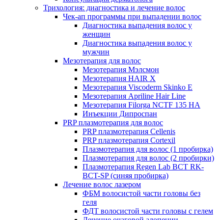
Трихология: диагностика и лечение волос
Чек-ап программы при выпадении волос
Диагностика выпадения волос у
женщин
Диагностика выпадения волос у
мужчин
Мезотерапия для волос
Мезотерапия Мэлсмон
Мезотерапия HAIR X
Мезотерапия Viscoderm Skinko E
Мезотерапия Apriline Hair Line
Мезотерапия Filorga NCTF 135 HA
Инъекции Дипроспан
PRP плазмотерапия для волос
PRP плазмотерапия Cellenis
PRP плазмотерапия Cortexil
Плазмотерапия для волос (1 пробирка)
Плазмотерапия для волос (2 пробирки)
Плазмотерапия Regen Lab BCT RK-
BCT-SP (синяя пробирка)
Лечение волос лазером
ФБМ волосистой части головы без
геля
ФДТ волосистой части головы с гелем
Лечение очаговой алопеции