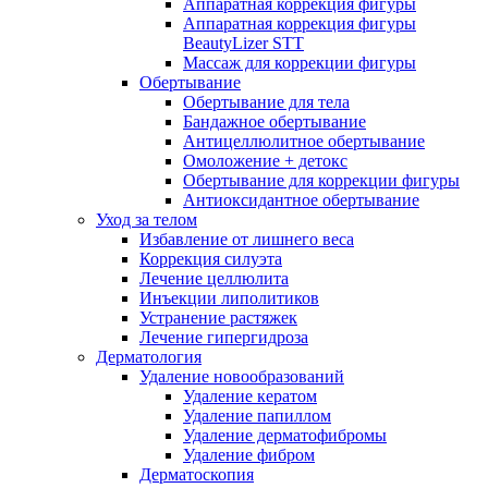
Аппаратная коррекция фигуры
Аппаратная коррекция фигуры
BeautyLizer STT
Массаж для коррекции фигуры
Обертывание
Обертывание для тела
Бандажное обертывание
Антицеллюлитное обертывание
Омоложение + детокс
Обертывание для коррекции фигуры
Антиоксидантное обертывание
Уход за телом
Избавление от лишнего веса
Коррекция силуэта
Лечение целлюлита
Инъекции липолитиков
Устранение растяжек
Лечение гипергидроза
Дерматология
Удаление новообразований
Удаление кератом
Удаление папиллом
Удаление дерматофибромы
Удаление фибром
Дерматоскопия