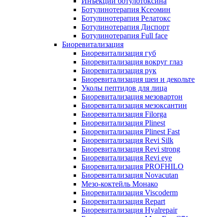
Инъекции ботулотоксина
Ботулинотерапия Ксеомин
Ботулинотерапия Релатокс
Ботулинотерапия Диспорт
Ботулинотерапия Full face
Биоревитализация
Биоревитализация губ
Биоревитализация вокруг глаз
Биоревитализация рук
Биоревитализация шеи и декольте
Уколы пептидов для лица
Биоревитализация мезовартон
Биоревитализация мезоксантин
Биоревитализация Filorga
Биоревитализация Plinest
Биоревитализация Plinest Fast
Биоревитализация Revi Silk
Биоревитализация Revi strong
Биоревитализация Revi eye
Биоревитализация PROFHILO
Биоревитализация Novacutan
Мезо-коктейль Монако
Биоревитализация Viscoderm
Биоревитализация Repart
Биоревитализация Hyalrepair