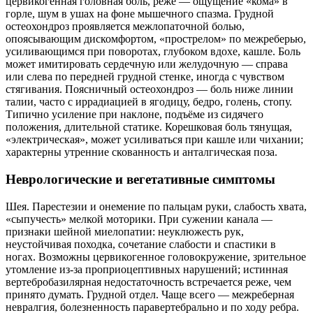
цервикогенная головная боль, реже — ощущение «кома» в
горле, шум в ушах на фоне мышечного спазма. Грудной
остеохондроз проявляется межлопаточной болью,
опоясывающим дискомфортом, «прострелом» по межреберью,
усиливающимся при поворотах, глубоком вдохе, кашле. Боль
может имитировать сердечную или желудочную — справа
или слева по передней грудной стенке, иногда с чувством
стягивания. Поясничный остеохондроз — боль ниже линии
талии, часто с иррадиацией в ягодицу, бедро, голень, стопу.
Типично усиление при наклоне, подъёме из сидячего
положения, длительной статике. Корешковая боль тянущая,
«электрическая», может усиливаться при кашле или чихании;
характерны утренние скованность и анталгическая поза.
Неврологические и вегетативные симптомы
Шея. Парестезии и онемение по пальцам руки, слабость хвата,
«сыпучесть» мелкой моторики. При сужении канала —
признаки шейной миелопатии: неуклюжесть рук,
неустойчивая походка, сочетание слабости и спастики в
ногах. Возможны цервикогенное головокружение, зрительное
утомление из‑за проприоцептивных нарушений; истинная
вертебробазилярная недостаточность встречается реже, чем
принято думать. Грудной отдел. Чаще всего — межреберная
невралгия, болезненность паравертебрально и по ходу ребра.