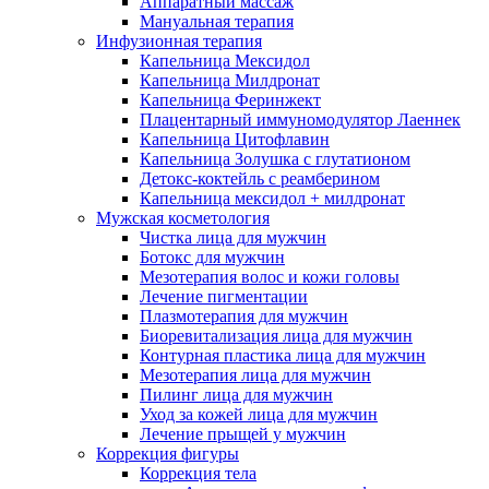
Аппаратный массаж
Мануальная терапия
Инфузионная терапия
Капельница Мексидол
Капельница Милдронат
Капельница Феринжект
Плацентарный иммуномодулятор Лаеннек
Капельница Цитофлавин
Капельница Золушка с глутатионом
Детокс-коктейль с реамберином
Капельница мексидол + милдронат
Мужская косметология
Чистка лица для мужчин
Ботокс для мужчин
Мезотерапия волос и кожи головы
Лечение пигментации
Плазмотерапия для мужчин
Биоревитализация лица для мужчин
Контурная пластика лица для мужчин
Мезотерапия лица для мужчин
Пилинг лица для мужчин
Уход за кожей лица для мужчин
Лечение прыщей у мужчин
Коррекция фигуры
Коррекция тела