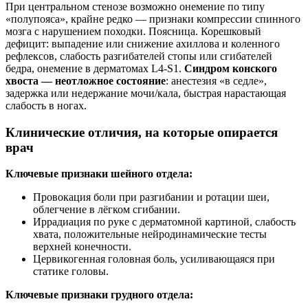
При центральном стенозе возможно онемение по типу
«полупояса», крайне редко — признаки компрессии спинного
мозга с нарушением походки. Поясница. Корешковый
дефицит: выпадение или снижение ахиллова и коленного
рефлексов, слабость разгибателей стопы или сгибателей
бедра, онемение в дерматомах L4‑S1.
Синдром конского
хвоста — неотложное состояние
: анестезия «в седле»,
задержка или недержание мочи/кала, быстрая нарастающая
слабость в ногах.
Клинические отличия, на которые опирается
врач
Ключевые признаки шейного отдела:
Провокация боли при разгибании и ротации шеи,
облегчение в лёгком сгибании.
Иррадиация по руке с дерматомной картиной, слабость
хвата, положительные нейродинамические тесты
верхней конечности.
Цервикогенная головная боль, усиливающаяся при
статике головы.
Ключевые признаки грудного отдела: