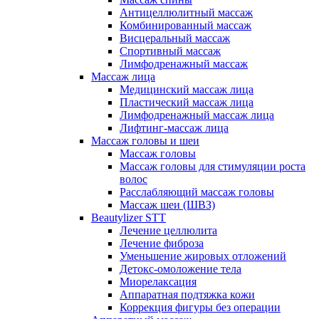
Антицеллюлитный массаж
Комбинированный массаж
Висцеральный массаж
Спортивный массаж
Лимфодренажный массаж
Массаж лица
Медицинский массаж лица
Пластический массаж лица
Лимфодренажный массаж лица
Лифтинг-массаж лица
Массаж головы и шеи
Массаж головы
Массаж головы для стимуляции роста
волос
Расслабляющий массаж головы
Массаж шеи (ШВЗ)
Beautylizer STT
Лечение целлюлита
Лечение фиброза
Уменьшение жировых отложений
Детокс-омоложение тела
Миорелаксация
Аппаратная подтяжка кожи
Коррекция фигуры без операции