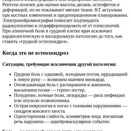
Рентген полезен для оценки высоты дисков, остеофитов и
деформаций, но не показывает мягкие ткани. КТ актуальна
при костных изменениях и предоперационном планировании.
Электронейромиография помогает подтвердить
радикулопатию и отдифференцировать её от плексопатий.
При атипичной боли в грудной клетке врач исключает
кардиологическую и висцеральную патологию до того, как
ставить «грудной остеохондроз».
Когда это не остеохондроз
Ситуации, требующие исключения другой патологии:
Грудная боль с одышкой, холодным потом, иррадиацией
в левую руку — возможна ишемия миокарда.
Опоясывающая боль с распиранием и жжением,
высыпания позже — герпес‑зостер.
Похудение, ночные боли, лихорадка — риск инфекции
или опухоли позвоночника.
Острая неврология в ногах с тазовыми нарушениями —
синдром конского хвоста.
Односторонняя слабость, асимметрия лица, внезапная
речь нарушена — цереброваскулярное событие.