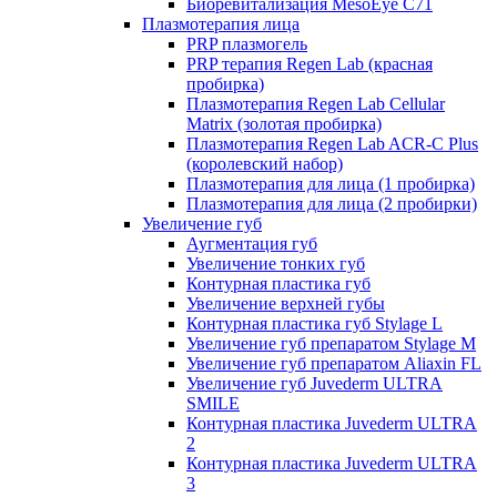
Биоревитализация MesoEye C71
Плазмотерапия лица
PRP плазмогель
PRP терапия Regen Lab (красная
пробирка)
Плазмотерапия Regen Lab Cellular
Matrix (золотая пробирка)
Плазмотерапия Regen Lab ACR-C Plus
(королевский набор)
Плазмотерапия для лица (1 пробирка)
Плазмотерапия для лица (2 пробирки)
Увеличение губ
Аугментация губ
Увеличение тонких губ
Контурная пластика губ
Увеличение верхней губы
Контурная пластика губ Stylage L
Увеличение губ препаратом Stylage M
Увеличение губ препаратом Aliaxin FL
Увеличение губ Juvederm ULTRA
SMILE
Контурная пластика Juvederm ULTRA
2
Контурная пластика Juvederm ULTRA
3