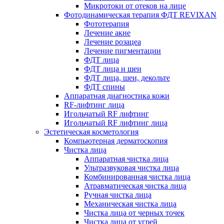
Микротоки от отеков на лице
Фотодинамическая терапия ФДТ REVIXAN
Фототерапия
Лечение акне
Лечение розацеа
Лечение пигментации
ФДТ лица
ФДТ лица и шеи
ФДТ лица, шеи, декольте
ФДТ спины
Аппаратная диагностика кожи
RF-лифтинг лица
Игольчатый RF лифтинг
Игольчатый RF лифтинг лица
Эстетическая косметология
Компьютерная дерматоскопия
Чистка лица
Аппаратная чистка лица
Ультразвуковая чистка лица
Комбинированная чистка лица
Атравматическая чистка лица
Ручная чистка лица
Механическая чистка лица
Чистка лица от черных точек
Чистка лица от угрей