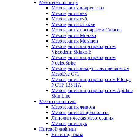
Мезотерапия лица
Мезотерапия вокруг глаз
Мезотерапия век
Мезотерапия губ
Мезотерапия от акне
Мезотерапия препаратом Curacen
Мезотерапия Монако
Мезотерапия Melsmon
Мезотерапия лица препаратом
Viscoderm Skinko E
Мезотерапия лица препаратом
NucleoSpire
Мезотерапия вокруг глаз препаратом
MesoEye С71
Мезотерапия лица препаратом Filorga
NCTF 135 HA
Мезотерапия лица препаратом Apriline
Skin Line
Мезотерапия тела
Мезотерапия живота
Мезотерапия от целлюлита
Липолитическая мезотерапия
Мезотерапия рук
Нитевой лифтинг
Нити под глаза