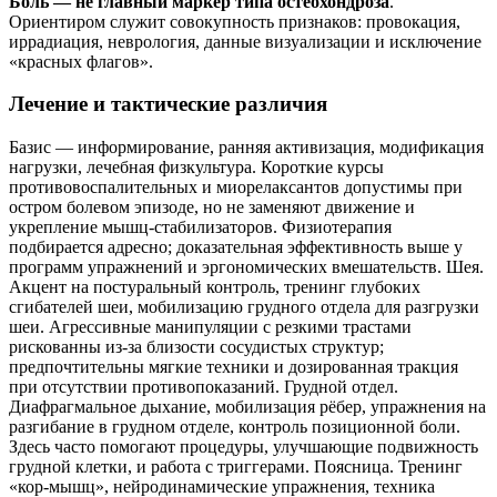
Боль — не главный маркер типа остеохондроза
.
Ориентиром служит совокупность признаков: провокация,
иррадиация, неврология, данные визуализации и исключение
«красных флагов».
Лечение и тактические различия
Базис — информирование, ранняя активизация, модификация
нагрузки, лечебная физкультура. Короткие курсы
противовоспалительных и миорелаксантов допустимы при
остром болевом эпизоде, но не заменяют движение и
укрепление мышц‑стабилизаторов. Физиотерапия
подбирается адресно; доказательная эффективность выше у
программ упражнений и эргономических вмешательств. Шея.
Акцент на постуральный контроль, тренинг глубоких
сгибателей шеи, мобилизацию грудного отдела для разгрузки
шеи. Агрессивные манипуляции с резкими трастами
рискованны из‑за близости сосудистых структур;
предпочтительны мягкие техники и дозированная тракция
при отсутствии противопоказаний. Грудной отдел.
Диафрагмальное дыхание, мобилизация рёбер, упражнения на
разгибание в грудном отделе, контроль позиционной боли.
Здесь часто помогают процедуры, улучшающие подвижность
грудной клетки, и работа с триггерами. Поясница. Тренинг
«кор‑мышц», нейродинамические упражнения, техника