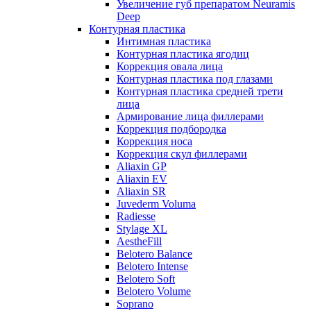
Увеличение губ препаратом Neuramis
Deep
Контурная пластика
Интимная пластика
Контурная пластика ягодиц
Коррекция овала лица
Контурная пластика под глазами
Контурная пластика средней трети
лица
Армирование лица филлерами
Коррекция подбородка
Коррекция носа
Коррекция скул филлерами
Aliaxin GP
Aliaxin EV
Aliaxin SR
Juvederm Voluma
Radiesse
Stylage XL
AestheFill
Belotero Balance
Belotero Intense
Belotero Soft
Belotero Volume
Soprano