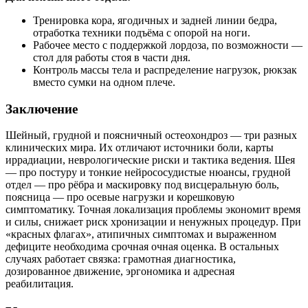
Тренировка кора, ягодичных и задней линии бедра,
отработка техники подъёма с опорой на ноги.
Рабочее место с поддержкой лордоза, по возможности —
стол для работы стоя в части дня.
Контроль массы тела и распределение нагрузок, рюкзак
вместо сумки на одном плече.
Заключение
Шейный, грудной и поясничный остеохондроз — три разных
клинических мира. Их отличают источники боли, карты
иррадиации, неврологические риски и тактика ведения. Шея
— про постуру и тонкие нейрососудистые нюансы, грудной
отдел — про рёбра и маскировку под висцеральную боль,
поясница — про осевые нагрузки и корешковую
симптоматику. Точная локализация проблемы экономит время
и силы, снижает риск хронизации и ненужных процедур. При
«красных флагах», атипичных симптомах и выраженном
дефиците необходима срочная очная оценка. В остальных
случаях работает связка: грамотная диагностика,
дозированное движение, эргономика и адресная
реабилитация.