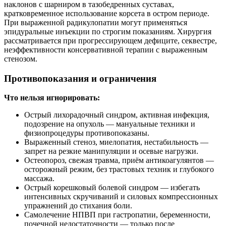
наклонов с шарниром в тазобедренных суставах,
кратковременное использование корсета в остром периоде.
При выраженной радикулопатии могут применяться
эпидуральные инъекции по строгим показаниям. Хирургия
рассматривается при прогрессирующем дефиците, секвестре,
неэффективности консервативной терапии с выраженным
стенозом.
Противопоказания и ограничения
Что нельзя игнорировать:
Острый лихорадочный синдром, активная инфекция,
подозрение на опухоль — мануальные техники и
физиопроцедуры противопоказаны.
Выраженный стеноз, миелопатия, нестабильность —
запрет на резкие манипуляции и осевые нагрузки.
Остеопороз, свежая травма, приём антикоагулянтов —
осторожный режим, без трастовых техник и глубокого
массажа.
Острый корешковый болевой синдром — избегать
интенсивных скручиваний и силовых компрессионных
упражнений до стихания боли.
Самолечение НПВП при гастропатии, беременности,
почечной недостаточности — только после