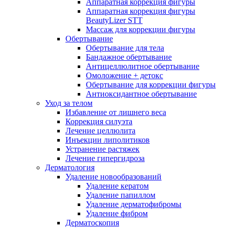
Аппаратная коррекция фигуры
Аппаратная коррекция фигуры
BeautyLizer STT
Массаж для коррекции фигуры
Обертывание
Обертывание для тела
Бандажное обертывание
Антицеллюлитное обертывание
Омоложение + детокс
Обертывание для коррекции фигуры
Антиоксидантное обертывание
Уход за телом
Избавление от лишнего веса
Коррекция силуэта
Лечение целлюлита
Инъекции липолитиков
Устранение растяжек
Лечение гипергидроза
Дерматология
Удаление новообразований
Удаление кератом
Удаление папиллом
Удаление дерматофибромы
Удаление фибром
Дерматоскопия