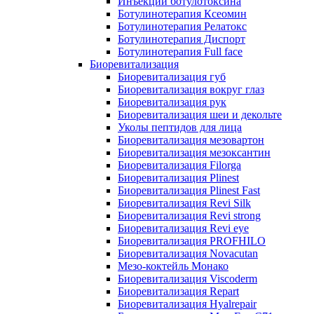
Инъекции ботулотоксина
Ботулинотерапия Ксеомин
Ботулинотерапия Релатокс
Ботулинотерапия Диспорт
Ботулинотерапия Full face
Биоревитализация
Биоревитализация губ
Биоревитализация вокруг глаз
Биоревитализация рук
Биоревитализация шеи и декольте
Уколы пептидов для лица
Биоревитализация мезовартон
Биоревитализация мезоксантин
Биоревитализация Filorga
Биоревитализация Plinest
Биоревитализация Plinest Fast
Биоревитализация Revi Silk
Биоревитализация Revi strong
Биоревитализация Revi eye
Биоревитализация PROFHILO
Биоревитализация Novacutan
Мезо-коктейль Монако
Биоревитализация Viscoderm
Биоревитализация Repart
Биоревитализация Hyalrepair