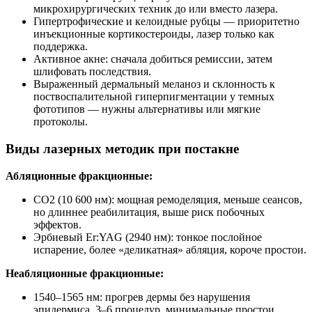
микрохирургических техник до или вместо лазера.
Гипертрофические и келоидные рубцы — приоритетно
инъекционные кортикостероиды, лазер только как
поддержка.
Активное акне: сначала добиться ремиссии, затем
шлифовать последствия.
Выраженный дермальный меланоз и склонность к
поствоспалительной гиперпигментации у темных
фототипов — нужны альтернативы или мягкие
протоколы.
Виды лазерных методик при постакне
Абляционные фракционные:
CO2 (10 600 нм): мощная ремоделяция, меньше сеансов,
но длиннее реабилитация, выше риск побочных
эффектов.
Эрбиевый Er:YAG (2940 нм): тонкое послойное
испарение, более «деликатная» абляция, короче простои.
Неабляционные фракционные:
1540–1565 нм: прогрев дермы без нарушения
эпидермиса, 3–6 процедур, минимальные простои.