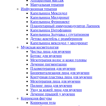
Аппаратный массаж
Мануальная терапия
Инфузионная терапия
Капельница Мексидол
Капельница Милдронат
Капельница Феринжект
Плацентарный иммуномодулятор Лаеннек
Капельница Цитофлавин
Капельница Золушка с глутатионом
Детокс-коктейль с реамберином
Капельница мексидол + милдронат
Мужская косметология
Чистка лица для мужчин
Ботокс для мужчин
Мезотерапия волос и кожи головы
Лечение пигментации
Плазмотерапия для мужчин
Биоревитализация лица для мужчин
Контурная пластика лица для мужчин
Мезотерапия лица для мужчин
Пилинг лица для мужчин
Уход за кожей лица для мужчин
Лечение прыщей у мужчин
Коррекция фигуры
Коррекция тела