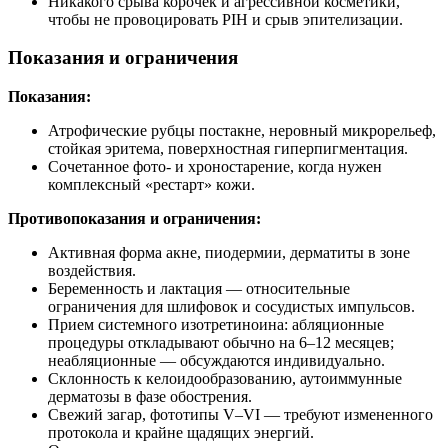
Никакого срыва корочек и агрессивной косметики,
чтобы не провоцировать PIH и срыв эпителизации.
Показания и ограничения
Показания:
Атрофические рубцы постакне, неровный микрорельеф,
стойкая эритема, поверхностная гиперпигментация.
Сочетанное фото- и хроностарение, когда нужен
комплексный «рестарт» кожи.
Противопоказания и ограничения:
Активная форма акне, пиодермии, дерматиты в зоне
воздействия.
Беременность и лактация — относительные
ограничения для шлифовок и сосудистых импульсов.
Прием системного изотретиноина: абляционные
процедуры откладывают обычно на 6–12 месяцев;
неабляционные — обсуждаются индивидуально.
Склонность к келоидообразованию, аутоиммунные
дерматозы в фазе обострения.
Свежий загар, фототипы V–VI — требуют измененного
протокола и крайне щадящих энергий.