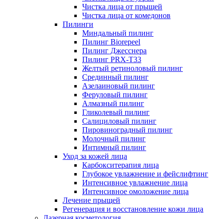
Чистка лица от прыщей
Чистка лица от комедонов
Пилинги
Миндальный пилинг
Пилинг Biorepeel
Пилинг Джесснера
Пилинг PRX-T33
Желтый ретиноловый пилинг
Срединный пилинг
Азелаиновый пилинг
Феруловый пилинг
Алмазный пилинг
Гликолевый пилинг
Салициловый пилинг
Пировиноградный пилинг
Молочный пилинг
Интимный пилинг
Уход за кожей лица
Карбокситерапия лица
Глубокое увлажнение и фейслифтинг
Интенсивное увлажнение лица
Интенсивное омоложение лица
Лечение прыщей
Регенерация и восстановление кожи лица
Лазерная косметология