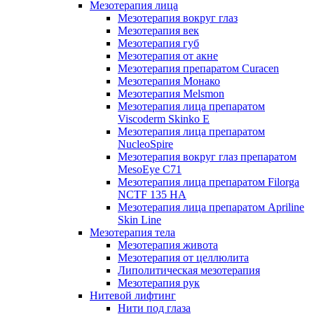
Мезотерапия лица
Мезотерапия вокруг глаз
Мезотерапия век
Мезотерапия губ
Мезотерапия от акне
Мезотерапия препаратом Curacen
Мезотерапия Монако
Мезотерапия Melsmon
Мезотерапия лица препаратом
Viscoderm Skinko E
Мезотерапия лица препаратом
NucleoSpire
Мезотерапия вокруг глаз препаратом
MesoEye С71
Мезотерапия лица препаратом Filorga
NCTF 135 HA
Мезотерапия лица препаратом Apriline
Skin Line
Мезотерапия тела
Мезотерапия живота
Мезотерапия от целлюлита
Липолитическая мезотерапия
Мезотерапия рук
Нитевой лифтинг
Нити под глаза