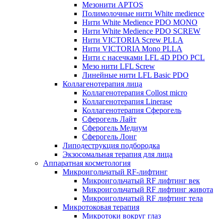
Мезонити APTOS
Полимолочные нити White medience
Нити White Medience PDO MONO
Нити White Medience PDO SCREW
Нити VICTORIA Screw PLLA
Нити VICTORIA Mono PLLA
Нити с насечками LFL 4D PDO PCL
Мезо нити LFL Screw
Линейные нити LFL Basic PDO
Коллагенотерапия лица
Коллагенотерапия Collost micro
Коллагенотерапия Linerase
Коллагенотерапия Сферогель
Сферогель Лайт
Сферогель Медиум
Сферогель Лонг
Липодеструкция подбородка
Экзосомальная терапия для лица
Аппаратная косметология
Микроигольчатый RF-лифтинг
Микроигольчатый RF лифтинг век
Микроигольчатый RF лифтинг живота
Микроигольчатый RF лифтинг тела
Микротоковая терапия
Микротоки вокруг глаз