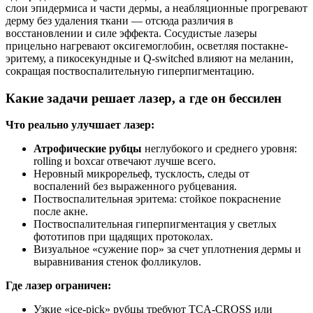
слои эпидермиса и части дермы, а неабляционные прогревают
дерму без удаления ткани — отсюда различия в
восстановлении и силе эффекта. Сосудистые лазеры
прицельно нагревают оксигемоглобин, осветляя постакне-
эритему, а пикосекундные и Q-switched влияют на меланин,
сокращая поствоспалительную гиперпигментацию.
Какие задачи решает лазер, а где он бессилен
Что реально улучшает лазер:
Атрофические рубцы
неглубокого и среднего уровня:
rolling и boxcar отвечают лучше всего.
Неровный микрорельеф, тусклость, следы от
воспалений без выраженного рубцевания.
Поствоспалительная эритема: стойкое покраснение
после акне.
Поствоспалительная гиперпигментация у светлых
фототипов при щадящих протоколах.
Визуальное «сужение пор» за счет уплотнения дермы и
выравнивания стенок фолликулов.
Где лазер ограничен:
Узкие «ice-pick» рубцы требуют TCA-CROSS или