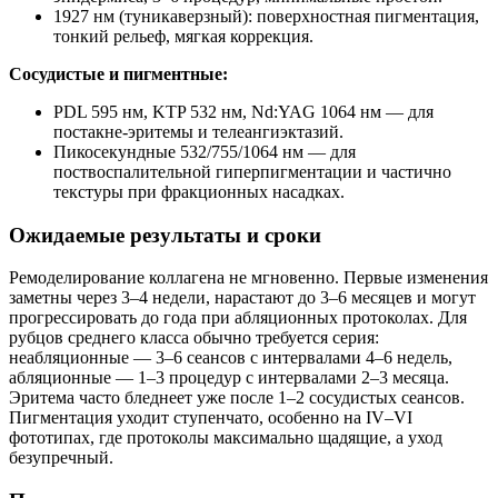
1927 нм (туникаверзный): поверхностная пигментация,
тонкий рельеф, мягкая коррекция.
Сосудистые и пигментные:
PDL 595 нм, KTP 532 нм, Nd:YAG 1064 нм — для
постакне-эритемы и телеангиэктазий.
Пикосекундные 532/755/1064 нм — для
поствоспалительной гиперпигментации и частично
текстуры при фракционных насадках.
Ожидаемые результаты и сроки
Ремоделирование коллагена не мгновенно. Первые изменения
заметны через 3–4 недели, нарастают до 3–6 месяцев и могут
прогрессировать до года при абляционных протоколах. Для
рубцов среднего класса обычно требуется серия:
неабляционные — 3–6 сеансов с интервалами 4–6 недель,
абляционные — 1–3 процедур с интервалами 2–3 месяца.
Эритема часто бледнеет уже после 1–2 сосудистых сеансов.
Пигментация уходит ступенчато, особенно на IV–VI
фототипах, где протоколы максимально щадящие, а уход
безупречный.