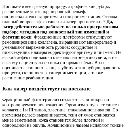
Постакне имеет разную природу: атрофические рубцы,
расширенные устья пор, неровный рельеф,
поствоспалительная эритема и гиперпигментация. Отсюда
главный вопрос: эффективен ли лазер при постакне?
Да,
лазер действительно работает, но только при грамотном
подборе методики под конкретный тип изменений и
фототип кожи
. Фракционные платформы стимулируют
ремоделирование коллагена, выравнивают микрорельеф и
уменьшают выраженность рубцов; сосудистые и
пикосекундные лазеры корректируют эритему и пигмент. Не
всякий дефект одинаково отвечают на энергию света, и не
всякому пациенту лазер показан прямо сейчас. Врач
оценивает активность акне, глубину и тип рубцов, давность
процесса, склонность к гиперпигментации, а также
расписание реабилитации.
Как лазер воздействует на постакне
Фракционный фототермолиз создает тысячи микрозон
контролируемого повреждения. Организм запускает синтез
коллагена I и III типов, эластина, гликозаминогликанов. Со
временем рельеф выравнивается, тени от ямок становятся
менее заметными, кожа становится более плотной и
однородной на ощупь. Абляционные лазеры испаряют тонкие