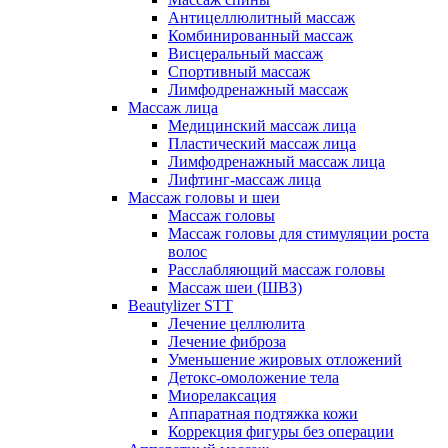
Антицеллюлитный массаж
Комбинированный массаж
Висцеральный массаж
Спортивный массаж
Лимфодренажный массаж
Массаж лица
Медицинский массаж лица
Пластический массаж лица
Лимфодренажный массаж лица
Лифтинг-массаж лица
Массаж головы и шеи
Массаж головы
Массаж головы для стимуляции роста
волос
Расслабляющий массаж головы
Массаж шеи (ШВЗ)
Beautylizer STT
Лечение целлюлита
Лечение фиброза
Уменьшение жировых отложений
Детокс-омоложение тела
Миорелаксация
Аппаратная подтяжка кожи
Коррекция фигуры без операции