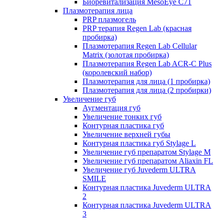
Биоревитализация MesoEye C71
Плазмотерапия лица
PRP плазмогель
PRP терапия Regen Lab (красная
пробирка)
Плазмотерапия Regen Lab Cellular
Matrix (золотая пробирка)
Плазмотерапия Regen Lab ACR-C Plus
(королевский набор)
Плазмотерапия для лица (1 пробирка)
Плазмотерапия для лица (2 пробирки)
Увеличение губ
Аугментация губ
Увеличение тонких губ
Контурная пластика губ
Увеличение верхней губы
Контурная пластика губ Stylage L
Увеличение губ препаратом Stylage M
Увеличение губ препаратом Aliaxin FL
Увеличение губ Juvederm ULTRA
SMILE
Контурная пластика Juvederm ULTRA
2
Контурная пластика Juvederm ULTRA
3