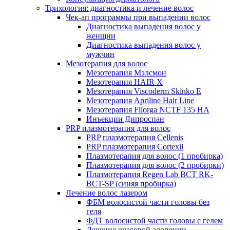
Трихология: диагностика и лечение волос
Чек-ап программы при выпадении волос
Диагностика выпадения волос у
женщин
Диагностика выпадения волос у
мужчин
Мезотерапия для волос
Мезотерапия Мэлсмон
Мезотерапия HAIR X
Мезотерапия Viscoderm Skinko E
Мезотерапия Apriline Hair Line
Мезотерапия Filorga NCTF 135 HA
Инъекции Дипроспан
PRP плазмотерапия для волос
PRP плазмотерапия Cellenis
PRP плазмотерапия Cortexil
Плазмотерапия для волос (1 пробирка)
Плазмотерапия для волос (2 пробирки)
Плазмотерапия Regen Lab BCT RK-
BCT-SP (синяя пробирка)
Лечение волос лазером
ФБМ волосистой части головы без
геля
ФДТ волосистой части головы с гелем
Лечение очаговой алопеции