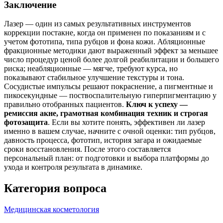
Заключение
Лазер — один из самых результативных инструментов
коррекции постакне, когда он применен по показаниям и с
учетом фототипа, типа рубцов и фона кожи. Абляционные
фракционные методики дают выраженный эффект за меньшее
число процедур ценой более долгой реабилитации и большего
риска; неабляционные — мягче, требуют курса, но
показывают стабильное улучшение текстуры и тона.
Сосудистые импульсы решают покраснение, а пигментные и
пикосекундные — поствоспалительную гиперпигментацию у
правильно отобранных пациентов.
Ключ к успеху —
ремиссия акне, грамотная комбинация техник и строгая
фотозащита
. Если вы хотите понять, эффективен ли лазер
именно в вашем случае, начните с очной оценки: тип рубцов,
давность процесса, фототип, история загара и ожидаемые
сроки восстановления. После этого составляется
персональный план: от подготовки и выбора платформы до
ухода и контроля результата в динамике.
Категория вопроса
Медицинская косметология