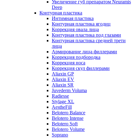
Увеличение губ препаратом Neuramis
Deep
Контурная пластика
Интимная пластика
Контурная пластика ягодиц
Коррекция овала лица
Контурная пластика под глазами
Контурная пластика средней трети
лица
Армирование лица филлерами
Коррекция подбородка
Коррекция носа
Коррекция скул филлерами
Aliaxin GP
Aliaxin EV
Aliaxin SR
Juvederm Voluma
Radiesse
Stylage XL
AestheFill
Belotero Balance
Belotero Intense
Belotero Soft
Belotero Volume
Soprano