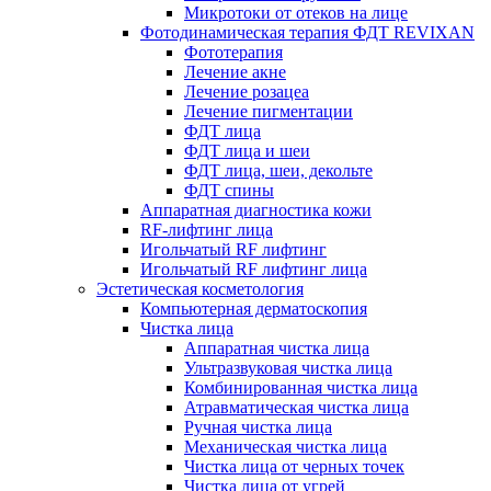
Микротоки от отеков на лице
Фотодинамическая терапия ФДТ REVIXAN
Фототерапия
Лечение акне
Лечение розацеа
Лечение пигментации
ФДТ лица
ФДТ лица и шеи
ФДТ лица, шеи, декольте
ФДТ спины
Аппаратная диагностика кожи
RF-лифтинг лица
Игольчатый RF лифтинг
Игольчатый RF лифтинг лица
Эстетическая косметология
Компьютерная дерматоскопия
Чистка лица
Аппаратная чистка лица
Ультразвуковая чистка лица
Комбинированная чистка лица
Атравматическая чистка лица
Ручная чистка лица
Механическая чистка лица
Чистка лица от черных точек
Чистка лица от угрей