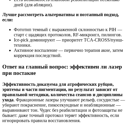
дней (для абляции).
Лучше рассмотреть альтернативы и поэтапный подход,
если:
Фототип темный с выраженной склонностью к PIH —
старт с щадящих протоколов, RF-микроигл, пилингов.
Ice-pick доминируют — приоритет TCA-CROSS/пунш-
техники.
Активное воспаление — первично терапия акне, затем
коррекция последствий.
Ответ на главный вопрос: эффективен ли лазер
при постакне
Эффективность доказуема для атрофических рубцов,
эритемы и части пигментации, но результат зависит от
правильной методики, количества сеансов и дисциплины
ухода
. Фракционные лазеры улучшают рельеф, сосудистые —
убирают покраснение, пикосекундные и неабляционные —
выравнивают тон. Чудес без реабилитации и фотозащиты не
бывает: даже точный протокол теряет эффективность, если
игнорировать правила восстановления.