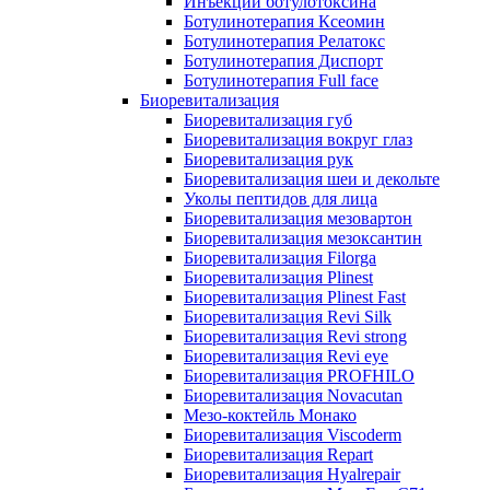
Инъекции ботулотоксина
Ботулинотерапия Ксеомин
Ботулинотерапия Релатокс
Ботулинотерапия Диспорт
Ботулинотерапия Full face
Биоревитализация
Биоревитализация губ
Биоревитализация вокруг глаз
Биоревитализация рук
Биоревитализация шеи и декольте
Уколы пептидов для лица
Биоревитализация мезовартон
Биоревитализация мезоксантин
Биоревитализация Filorga
Биоревитализация Plinest
Биоревитализация Plinest Fast
Биоревитализация Revi Silk
Биоревитализация Revi strong
Биоревитализация Revi eye
Биоревитализация PROFHILO
Биоревитализация Novacutan
Мезо-коктейль Монако
Биоревитализация Viscoderm
Биоревитализация Repart
Биоревитализация Hyalrepair