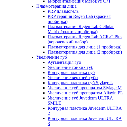
Биоревитализация MesoEye C71
Плазмотерапия лица
PRP плазмогель
PRP терапия Regen Lab (красная
пробирка)
Плазмотерапия Regen Lab Cellular
Matrix (золотая пробирка)
Плазмотерапия Regen Lab ACR-C Plus
(королевский набор)
Плазмотерапия для лица (1 пробирка)
Плазмотерапия для лица (2 пробирки)
Увеличение губ
Аугментация губ
Увеличение тонких губ
Контурная пластика губ
Увеличение верхней губы
Контурная пластика губ Stylage L
Увеличение губ препаратом Stylage M
Увеличение губ препаратом Aliaxin FL
Увеличение губ Juvederm ULTRA
SMILE
Контурная пластика Juvederm ULTRA
2
Контурная пластика Juvederm ULTRA
3