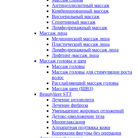
Антицеллюлитный массаж
Комбинированный массаж
Висцеральный массаж
Спортивный массаж
Лимфодренажный массаж
Массаж лица
Медицинский массаж лица
Пластический массаж лица
Лимфодренажный массаж лица
Лифтинг-массаж лица
Массаж головы и шеи
Массаж головы
Массаж головы для стимуляции роста
волос
Расслабляющий массаж головы
Массаж шеи (ШВЗ)
Beautylizer STT
Лечение целлюлита
Лечение фиброза
Уменьшение жировых отложений
Детокс-омоложение тела
Миорелаксация
Аппаратная подтяжка кожи
Коррекция фигуры без операции