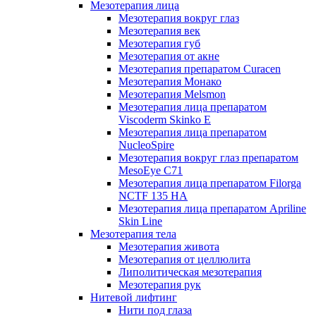
Мезотерапия лица
Мезотерапия вокруг глаз
Мезотерапия век
Мезотерапия губ
Мезотерапия от акне
Мезотерапия препаратом Curacen
Мезотерапия Монако
Мезотерапия Melsmon
Мезотерапия лица препаратом
Viscoderm Skinko E
Мезотерапия лица препаратом
NucleoSpire
Мезотерапия вокруг глаз препаратом
MesoEye С71
Мезотерапия лица препаратом Filorga
NCTF 135 HA
Мезотерапия лица препаратом Apriline
Skin Line
Мезотерапия тела
Мезотерапия живота
Мезотерапия от целлюлита
Липолитическая мезотерапия
Мезотерапия рук
Нитевой лифтинг
Нити под глаза