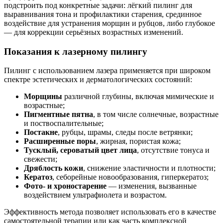
подстроить под конкретные задачи: лёгкий пилинг для
выравнивания тона и профилактики старения, срединное
воздействие для устранения морщин и рубцов, либо глубокое
— для коррекции серьёзных возрастных изменений.
Показания к лазерному пилингу
Пилинг с использованием лазера применяется при широком
спектре эстетических и дерматологических состояний:
Морщины
различной глубины, включая мимические и
возрастные;
Пигментные пятна
, в том числе солнечные, возрастные
и поствоспалительные;
Постакне
, рубцы, шрамы, следы после ветрянки;
Расширенные поры
, жирная, пористая кожа;
Тусклый, сероватый цвет лица
, отсутствие тонуса и
свежести;
Дряблость кожи
, снижение эластичности и плотности;
Кератоз
, себорейные новообразования, гиперкератоз;
Фото- и хроностарение
— изменения, вызванные
воздействием ультрафиолета и возрастом.
Эффективность метода позволяет использовать его в качестве
самостоятельной терапии или как часть комплексной