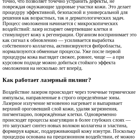
точно, что позволяет точечно устранить дефекты, не
повреждая окружающие здоровые участки кожи. Это делает
процедуру эффективной, безопасной и универсальной для
решения как возрастных, так и дерматологических задач.
Процесс омоложения начинается с микроскопических
воздействий: лазер испаряет омертвевшие клетки и
стимулирует кожу к регенерации. Организм воспринимает это
как сигнал к обновлению — усиливается выработка
собственного коллагена, активизируются фибробласты,
нормализуются обменные процессы. Уже после первой
процедуры кожа выглядит свежее, ровнее, чище — а при
курсовом подходе можно добиться стойкого эффекта
омоложения на несколько лет вперёд.
Как работает лазерный пилинг?
Воздействие лазером происходит через точечные термические
импульсы, направленные в строго определённые зоны.
Лазерное излучение мгновенно нагревает и выпаривает
верхний ороговевший слой кожи, удаляя загрязнения,
пигментацию, повреждённые клетки. Одновременно
происходят процессы коагуляции в более глубоких слоях —
это запускает синтез новых волокон коллагена и эластина,
формируя каркас, поддерживающий кожу изнутри. Поскольку
процедура основана на прецизионном воздействии, её можно