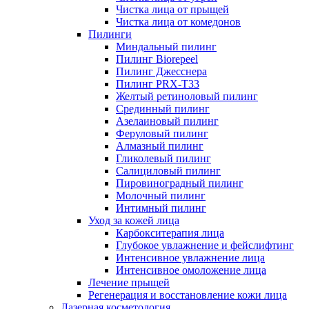
Чистка лица от прыщей
Чистка лица от комедонов
Пилинги
Миндальный пилинг
Пилинг Biorepeel
Пилинг Джесснера
Пилинг PRX-T33
Желтый ретиноловый пилинг
Срединный пилинг
Азелаиновый пилинг
Феруловый пилинг
Алмазный пилинг
Гликолевый пилинг
Салициловый пилинг
Пировиноградный пилинг
Молочный пилинг
Интимный пилинг
Уход за кожей лица
Карбокситерапия лица
Глубокое увлажнение и фейслифтинг
Интенсивное увлажнение лица
Интенсивное омоложение лица
Лечение прыщей
Регенерация и восстановление кожи лица
Лазерная косметология