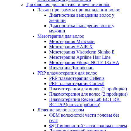
Трихология: диагностика и лечение волос
Чек-ап программы при выпадении волос
Диагностика выпадения волос у
женщин
Диагностика выпадения волос у
мужчин
Мезотерапия для волос
Мезотерапия Мэлсмон
Мезотерапия HAIR X
Мезотерапия Viscoderm Skinko E
Мезотерапия Apriline Hair Line
Мезотерапия Filorga NCTF 135 HA
Инъекции Дипроспан
PRP плазмотерапия для волос
PRP плазмотерапия Cellenis
PRP плазмотерапия Cortexil
Плазмотерапия для волос (1 пробирка)
Плазмотерапия для волос (2 пробирки)
Плазмотерапия Regen Lab BCT RK-
BCT-SP (синяя пробирка)
Лечение волос лазером
ФБМ волосистой части головы без
геля
ФДТ волосистой части головы с гелем
Лечение очаговой алопеции