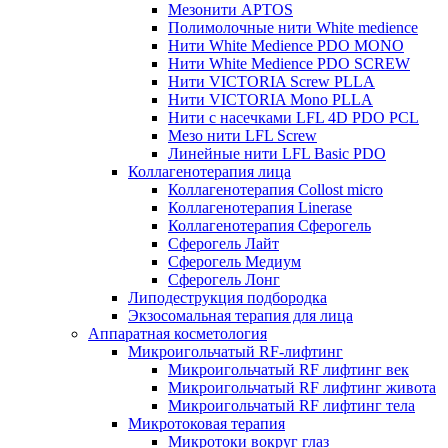
Мезонити APTOS
Полимолочные нити White medience
Нити White Medience PDO MONO
Нити White Medience PDO SCREW
Нити VICTORIA Screw PLLA
Нити VICTORIA Mono PLLA
Нити с насечками LFL 4D PDO PCL
Мезо нити LFL Screw
Линейные нити LFL Basic PDO
Коллагенотерапия лица
Коллагенотерапия Collost micro
Коллагенотерапия Linerase
Коллагенотерапия Сферогель
Сферогель Лайт
Сферогель Медиум
Сферогель Лонг
Липодеструкция подбородка
Экзосомальная терапия для лица
Аппаратная косметология
Микроигольчатый RF-лифтинг
Микроигольчатый RF лифтинг век
Микроигольчатый RF лифтинг живота
Микроигольчатый RF лифтинг тела
Микротоковая терапия
Микротоки вокруг глаз