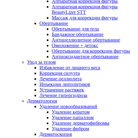
Аппаратная коррекция фигуры
Аппаратная коррекция фигуры
BeautyLizer STT
Массаж для коррекции фигуры
Обертывание
Обертывание для тела
Бандажное обертывание
Антицеллюлитное обертывание
Омоложение + детокс
Обертывание для коррекции фигуры
Антиоксидантное обертывание
Уход за телом
Избавление от лишнего веса
Коррекция силуэта
Лечение целлюлита
Инъекции липолитиков
Устранение растяжек
Лечение гипергидроза
Дерматология
Удаление новообразований
Удаление кератом
Удаление папиллом
Удаление дерматофибромы
Удаление фибром
Дерматоскопия