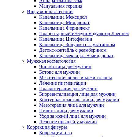
Аппаратный массаж
Мануальная терапия
Инфузионная терапия
Капельница Мексидол
Капельница Милдронат
Капельница Феринжект
Плацентарный иммуномодулятор Лаеннек
Капельница Цитофлавин
Капельница Золушка с глутатионом
Детокс-коктейль с реамберином
Капельница мексидол + милдронат
Мужская косметология
Чистка лица для мужчин
Ботокс для мужчин
Мезотерапия волос и кожи головы
Лечение пигментации
Плазмотерапия для мужчин
Биоревитализация лица для мужчин
Контурная пластика лица для мужчин
Мезотерапия лица для мужчин
Пилинг лица для мужчин
Уход за кожей лица для мужчин
Лечение прыщей у мужчин
Коррекция фигуры
Коррекция тела