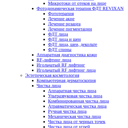
Микротоки от отеков на лице
Фотодинамическая терапия ФДТ REVIXAN
Фототерапия
Лечение акне
Лечение розацеа
Лечение пигментации
ФДТ лица
ФДТ лица и шеи
ФДТ лица, шеи, декольте
ФДТ спины
Аппаратная диагностика кожи
RF-лифтинг лица
Игольчатый RF лифтинг
Игольчатый RF лифтинг лица
Эстетическая косметология
Компьютерная дерматоскопия
Чистка лица
Аппаратная чистка лица
Ультразвуковая чистка лица
Комбинированная чистка лица
Атравматическая чистка лица
Ручная чистка лица
Механическая чистка лица
Чистка лица от черных точек
Чистка лица от угрей