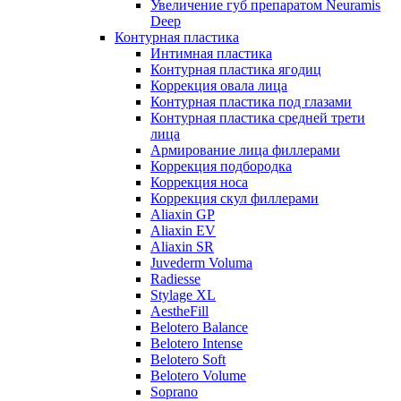
Увеличение губ препаратом Neuramis
Deep
Контурная пластика
Интимная пластика
Контурная пластика ягодиц
Коррекция овала лица
Контурная пластика под глазами
Контурная пластика средней трети
лица
Армирование лица филлерами
Коррекция подбородка
Коррекция носа
Коррекция скул филлерами
Aliaxin GP
Aliaxin EV
Aliaxin SR
Juvederm Voluma
Radiesse
Stylage XL
AestheFill
Belotero Balance
Belotero Intense
Belotero Soft
Belotero Volume
Soprano