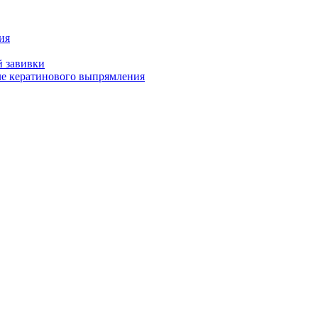
ия
й завивки
ле кератинового выпрямления