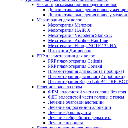
Чек-ап программы при выпадении волос
Диагностика выпадения волос у женщи
Диагностика выпадения волос у мужчи
Мезотерапия для волос
Мезотерапия Мэлсмон
Мезотерапия HAIR X
Мезотерапия Viscoderm Skinko E
Мезотерапия Apriline Hair Line
Мезотерапия Filorga NCTF 135 HA
Инъекции Дипроспан
PRP плазмотерапия для волос
PRP плазмотерапия Cellenis
PRP плазмотерапия Cortexil
Плазмотерапия для волос (1 пробирка)
Плазмотерапия для волос (2 пробирки)
Плазмотерапия Regen Lab BCT RK-BCT-
Лечение волос лазером
ФБМ волосистой части головы без геля
ФДТ волосистой части головы с гелем
Лечение очаговой алопеции
Лечение андрогенной алопеции
Лечение фолликулита
Лечение себорейного дерматита
Лечение псориаза
Лечение и восстановление волос