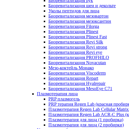
Биоревитализация рук
Биоревитализация шеи и декольте
Уколы пептидов для лица
Биоревитализация мезовартон
Биоревитализация мезоксантин
Биоревитализация Filorga
Биоревитализация Plinest
Биоревитализация Plinest Fast
Биоревитализация Revi Silk
Биоревитализация Revi strong
Биоревитализация Revi eye
Биоревитализация PROFHILO
Биоревитализация Novacutan
Мезо-коктейль Монако
Биоревитализация Viscoderm
Биоревитализация Repart
Биоревитализация Hyalrepair
Биоревитализация MesoEye C71
Плазмотерапия лица
PRP плазмогель
PRP терапия Regen Lab (красная пробир
Плазмотерапия Regen Lab Cellular Matrix
Плазмотерапия Regen Lab ACR-C Plus (к
Плазмотерапия для лица (1 пробирка)
Плазмотерапия для лица (2 пробирки)