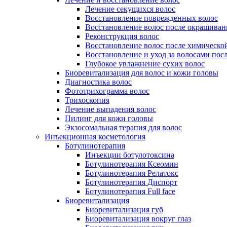
Лечение секущихся волос
Восстановление поврежденных волос
Восстановление волос после окрашиван
Реконструкция волос
Восстановление волос после химическо
Восстановление и уход за волосами пос
Глубокое увлажнение сухих волос
Биоревитализация для волос и кожи головы
Диагностика волос
Фототрихограмма волос
Трихоскопия
Лечение выпадения волос
Пилинг для кожи головы
Экзосомальная терапия для волос
Инъекционная косметология
Ботулинотерапия
Инъекции ботулотоксина
Ботулинотерапия Ксеомин
Ботулинотерапия Релатокс
Ботулинотерапия Диспорт
Ботулинотерапия Full face
Биоревитализация
Биоревитализация губ
Биоревитализация вокруг глаз