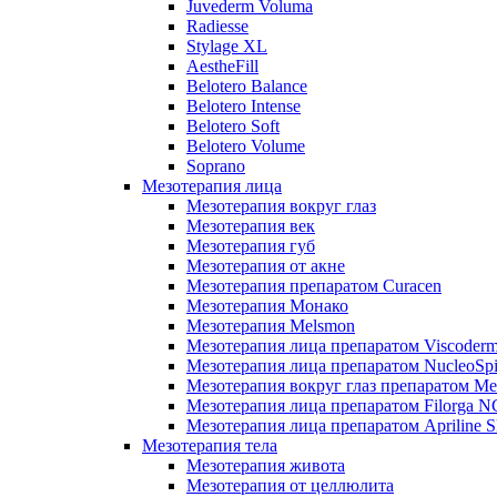
Juvederm Voluma
Radiesse
Stylage XL
AestheFill
Belotero Balance
Belotero Intense
Belotero Soft
Belotero Volume
Soprano
Мезотерапия лица
Мезотерапия вокруг глаз
Мезотерапия век
Мезотерапия губ
Мезотерапия от акне
Мезотерапия препаратом Curacen
Мезотерапия Монако
Мезотерапия Melsmon
Мезотерапия лица препаратом Viscoderm
Мезотерапия лица препаратом NucleoSpi
Мезотерапия вокруг глаз препаратом M
Мезотерапия лица препаратом Filorga 
Мезотерапия лица препаратом Apriline S
Мезотерапия тела
Мезотерапия живота
Мезотерапия от целлюлита