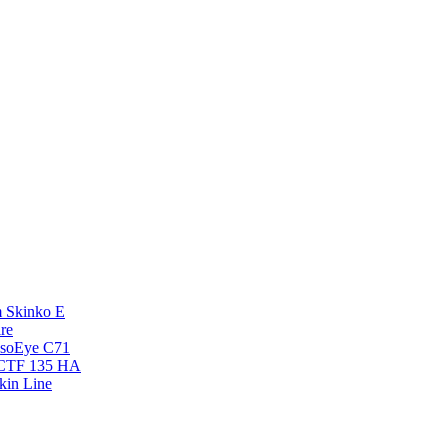
 Skinko E
re
esoEye С71
NCTF 135 HA
kin Line