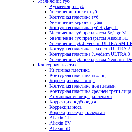
Увеличение губ
Аугментация губ
Увеличение тонких губ
Контурная пластика губ
Увеличение верхней губы
Контурная пластика губ Stylage L
Увеличение губ препаратом Stylage M
Увеличение губ препаратом Aliaxin FL
Увеличение губ Juvederm ULTRA SMIL
Контурная пластика Juvederm ULTRA 2
Контурная пластика Juvederm ULTRA 3
Увеличение губ препаратом Neuramis De
Контурная пластика
Интимная пластика
Контурная пластика ягодиц
Коррекция овала лица
Контурная пластика под глазами
Контурная пластика средней трети лица
Армирование лица филлерами
Коррекция подбородка
Коррекция носа
Коррекция скул филлерами
Aliaxin GP
Aliaxin EV
Aliaxin SR