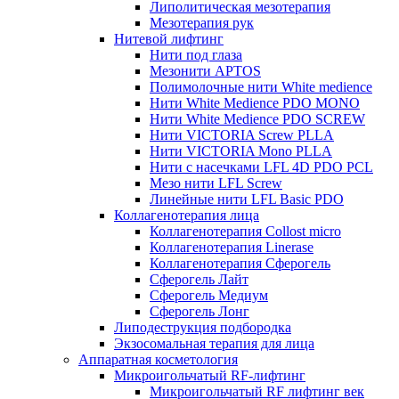
Липолитическая мезотерапия
Мезотерапия рук
Нитевой лифтинг
Нити под глаза
Мезонити APTOS
Полимолочные нити White medience
Нити White Medience PDO MONO
Нити White Medience PDO SCREW
Нити VICTORIA Screw PLLA
Нити VICTORIA Mono PLLA
Нити с насечками LFL 4D PDO PCL
Мезо нити LFL Screw
Линейные нити LFL Basic PDO
Коллагенотерапия лица
Коллагенотерапия Collost micro
Коллагенотерапия Linerase
Коллагенотерапия Сферогель
Сферогель Лайт
Сферогель Медиум
Сферогель Лонг
Липодеструкция подбородка
Экзосомальная терапия для лица
Аппаратная косметология
Микроигольчатый RF-лифтинг
Микроигольчатый RF лифтинг век