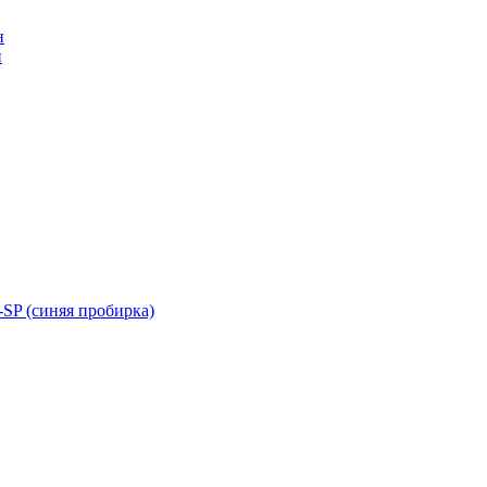
н
н
SP (синяя пробирка)