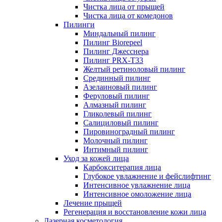
Чистка лица от прыщей
Чистка лица от комедонов
Пилинги
Миндальный пилинг
Пилинг Biorepeel
Пилинг Джесснера
Пилинг PRX-T33
Желтый ретиноловый пилинг
Срединный пилинг
Азелаиновый пилинг
Феруловый пилинг
Алмазный пилинг
Гликолевый пилинг
Салициловый пилинг
Пировиноградный пилинг
Молочный пилинг
Интимный пилинг
Уход за кожей лица
Карбокситерапия лица
Глубокое увлажнение и фейслифтинг
Интенсивное увлажнение лица
Интенсивное омоложение лица
Лечение прыщей
Регенерация и восстановление кожи лица
Лазерная косметология