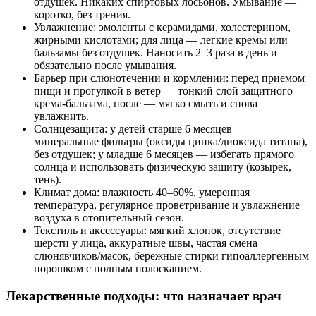
отдушек. Никаких спиртовых лосьонов. Умывание —
коротко, без трения.
Увлажнение: эмоленты с керамидами, холестерином,
жирными кислотами; для лица — легкие кремы или
бальзамы без отдушек. Наносить 2–3 раза в день и
обязательно после умывания.
Барьер при слюнотечении и кормлении: перед приемом
пищи и прогулкой в ветер — тонкий слой защитного
крема‑бальзама, после — мягко смыть и снова
увлажнить.
Солнцезащита: у детей старше 6 месяцев —
минеральные фильтры (оксиды цинка/диоксида титана),
без отдушек; у младше 6 месяцев — избегать прямого
солнца и использовать физическую защиту (козырек,
тень).
Климат дома: влажность 40–60%, умеренная
температура, регулярное проветривание и увлажнение
воздуха в отопительный сезон.
Текстиль и аксессуары: мягкий хлопок, отсутствие
шерсти у лица, аккуратные швы, частая смена
слюнявчиков/масок, бережные стирки гипоаллергенным
порошком с полным полосканием.
Лекарственные подходы: что назначает врач