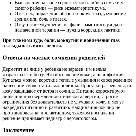
Высыпания на фоне герпеса у кого‑либо в семье и у
самого ребенка — риск экземагерпетикума.
Отек век, поражение области вокруг глаз, ухудшение
зрения или боль в глазах.
Отсутствие улучшения на фоне грамотного ухода и
назначенной терапии — нужна коррекция тактики.
При тяжелом зуде, боли, мокнутии и вовлечении глаз
откладывать визит нельзя.
Ответы на частые сомнения родителей
Дерматит на лице у ребенка не заразен, им нельзя
«заразиться» в быту. Это воспаление кожи, а не инфекция.
Купаться можно: короткие теплые умывания и своевременное
нанесение эмолента только полезны. Прогулки разрешены, но
кожу защищают от ветра и солнца. Питание корректируют
лишь при подтвержденной пищевой аллергии; строгие
ограничения без доказательств не улучшают кожу и могут
навредить питанию и развитию. Вакцинация обычно не
противопоказана; при активном, тяжелом воспалении
решение принимает педиатр с дерматологом.
Заключение