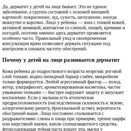
Да, дерматит у детей на лице бывает. Это не единое
заболевание, а группа состояний с похожей внешней
картиной: покраснение, зуд, сухость, шелушение, иногда
мокнутие и корочки. Лицо у ребенка — зона с тонкой кожей,
активной мимикой, контактом со слюной, пищей, кремами и
погодой, поэтому именно здесь дерматит проявляется
особенно часто. Правильный уход и своевременная
консультация врача позволяют держать ситуацию под
контролем и снижать частоту обострений.
Почему у детей на лице развивается дерматит
Кожа ребенка до подросткового возраста незрелая: роговой
слой тоньше, водно‑липидный барьер слабее, микробиом
только формируется. Любой агрессивный фактор — холод,
ветер, ультрафиолет, ароматизированная косметика, частое
умывание пенками — быстрее нарушает защиту и запускает
воспаление. Если у малыша есть атопическая
предрасположенность (наследственная склонность к экземе,
аллергическому риниту, бронхиальной астме), вероятность
обострений выше. Лицо постоянно сталкивается с
раздражителями: слюна и пища при прикорме, трение шарфа
или шерстяной шапки, капли солнцезащитного средства,
фторсодержащая зубная паста вокруг рта, маски у