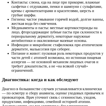
Контакты: слюна, еда на лице при прикорме, влажные
салфетки с отдушками, пенки и шампуни с сульфатами,
кремы с ароматизаторами и красителями, шерсть и
грубые шарфы.
Гигиена: частое умывание горячей водой, долгие ванны,
жесткая вода без смягчения.
Медикаменты и пасты: местные кортикостероиды на
лицо, фторсодержащие зубные пасты при склонности к
периоральному дерматиту, некоторые наружные
антибиотики и окклюзивные мазевые основы.
Инфекции и микробиом: стафилококк при атопическом
дерматите, мальассезия при себорее.
Питание и живот: пусковая роль некоторых продуктов у
части детей с атопией возможна, но истинная пищевая
аллергия — не основной механизм лицевых очагов и
требует доказательств, а не «на всякий случай»
ограничений.
Диагностика: когда и как обследуют
Диагноз в большинстве случаев устанавливается клинически
— по осмотру и сбору анамнеза, оценке уходовых привычек и
провокаторов. Врач уточнит связь с сезонностью, уходом,
продуктами, инфекциями, семейной историей атопии.
Анализы крови «на все аллергены» без клинических