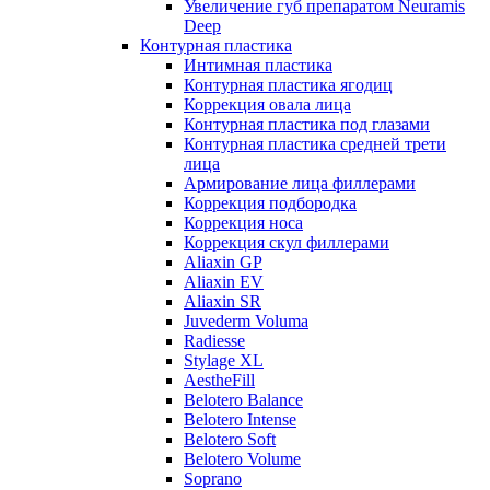
Увеличение губ препаратом Neuramis
Deep
Контурная пластика
Интимная пластика
Контурная пластика ягодиц
Коррекция овала лица
Контурная пластика под глазами
Контурная пластика средней трети
лица
Армирование лица филлерами
Коррекция подбородка
Коррекция носа
Коррекция скул филлерами
Aliaxin GP
Aliaxin EV
Aliaxin SR
Juvederm Voluma
Radiesse
Stylage XL
AestheFill
Belotero Balance
Belotero Intense
Belotero Soft
Belotero Volume
Soprano