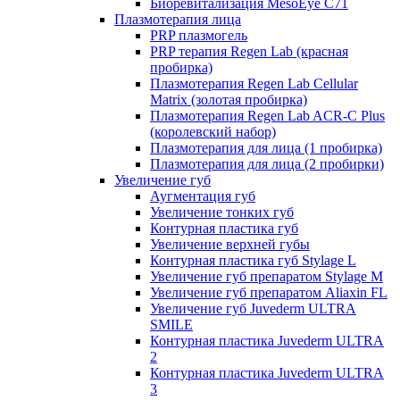
Биоревитализация MesoEye C71
Плазмотерапия лица
PRP плазмогель
PRP терапия Regen Lab (красная
пробирка)
Плазмотерапия Regen Lab Cellular
Matrix (золотая пробирка)
Плазмотерапия Regen Lab ACR-C Plus
(королевский набор)
Плазмотерапия для лица (1 пробирка)
Плазмотерапия для лица (2 пробирки)
Увеличение губ
Аугментация губ
Увеличение тонких губ
Контурная пластика губ
Увеличение верхней губы
Контурная пластика губ Stylage L
Увеличение губ препаратом Stylage M
Увеличение губ препаратом Aliaxin FL
Увеличение губ Juvederm ULTRA
SMILE
Контурная пластика Juvederm ULTRA
2
Контурная пластика Juvederm ULTRA
3