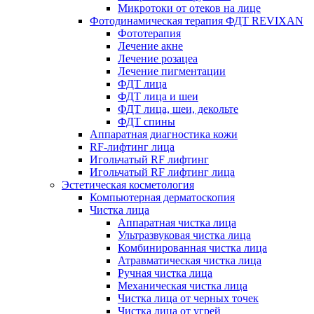
Микротоки от отеков на лице
Фотодинамическая терапия ФДТ REVIXAN
Фототерапия
Лечение акне
Лечение розацеа
Лечение пигментации
ФДТ лица
ФДТ лица и шеи
ФДТ лица, шеи, декольте
ФДТ спины
Аппаратная диагностика кожи
RF-лифтинг лица
Игольчатый RF лифтинг
Игольчатый RF лифтинг лица
Эстетическая косметология
Компьютерная дерматоскопия
Чистка лица
Аппаратная чистка лица
Ультразвуковая чистка лица
Комбинированная чистка лица
Атравматическая чистка лица
Ручная чистка лица
Механическая чистка лица
Чистка лица от черных точек
Чистка лица от угрей