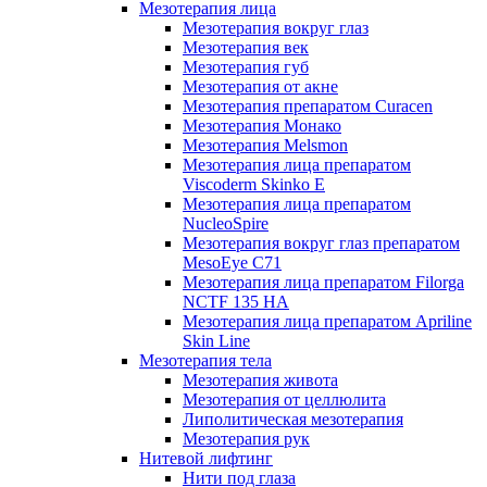
Мезотерапия лица
Мезотерапия вокруг глаз
Мезотерапия век
Мезотерапия губ
Мезотерапия от акне
Мезотерапия препаратом Curacen
Мезотерапия Монако
Мезотерапия Melsmon
Мезотерапия лица препаратом
Viscoderm Skinko E
Мезотерапия лица препаратом
NucleoSpire
Мезотерапия вокруг глаз препаратом
MesoEye С71
Мезотерапия лица препаратом Filorga
NCTF 135 HA
Мезотерапия лица препаратом Apriline
Skin Line
Мезотерапия тела
Мезотерапия живота
Мезотерапия от целлюлита
Липолитическая мезотерапия
Мезотерапия рук
Нитевой лифтинг
Нити под глаза