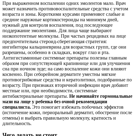
При выраженном воспалении одних эмолентов мало. Врач
может назначить противовоспалительные средства с учетом
возраста и зоны. Короткими курсами применяют слабые и
средние наружные кортикостероиды на минимум дней,
нужный для контроля воспаления, под последующее
поддержание эмолентами. Для лица чаще выбирают
низкопотентные молекулы. При частых рецидивах на лице
предпочтительна стероид‑сберегающая стратегия:
ингибиторы кальциневрина для возрастных групп, где они
разрешены, особенно в складках, вокруг глаз и рта.
Антигистаминные системные препараты полезны главным
образом при сопутствующей крапивнице или для улучшения
сна при ночном зуде; на само воспаление кожи они влияют
косвенно. При себорейном дерматите уместны мягкие
противогрибковые средства и кератолитики, подобранные по
возрасту. При признаках вторичной инфекции врач добавит
местные или, при необходимости, системные
антибактериальные препараты.
Не начинайте гормональные
мази на лице у ребенка без очной рекомендации
специалиста.
Это помогает избежать побочных эффектов
(истончение кожи, периоральный дерматит, обострение после
отмены) и выбрать правильную молекулу, кратность и
длительность.
Чего делать не стоит