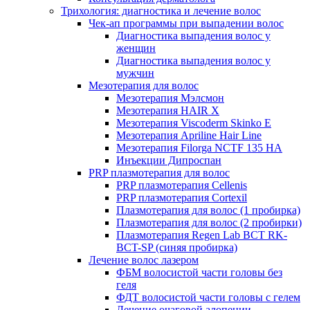
Трихология: диагностика и лечение волос
Чек-ап программы при выпадении волос
Диагностика выпадения волос у
женщин
Диагностика выпадения волос у
мужчин
Мезотерапия для волос
Мезотерапия Мэлсмон
Мезотерапия HAIR X
Мезотерапия Viscoderm Skinko E
Мезотерапия Apriline Hair Line
Мезотерапия Filorga NCTF 135 HA
Инъекции Дипроспан
PRP плазмотерапия для волос
PRP плазмотерапия Cellenis
PRP плазмотерапия Cortexil
Плазмотерапия для волос (1 пробирка)
Плазмотерапия для волос (2 пробирки)
Плазмотерапия Regen Lab BCT RK-
BCT-SP (синяя пробирка)
Лечение волос лазером
ФБМ волосистой части головы без
геля
ФДТ волосистой части головы с гелем
Лечение очаговой алопеции