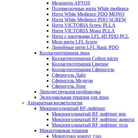
Мезонити APTOS
Полимолочные нити White medience
Нити White Medience PDO MONO
Нити White Medience PDO SCREW
Нити VICTORIA Screw PLLA
Нити VICTORIA Mono PLLA
Нити с насечками LFL 4D PDO PCL
Мезо нити LFL Screw
Линейные нити LFL Basic PDO
Коллагенотерапия лица
Коллагенотерапия Collost micro
Коллагенотерапия Linerase
Коллагенотерапия Сферогель
Сферогель Лайт
Сферогель Медиум
Сферогель Лонг
Липодеструкция подбородка
Экзосомальная терапия для лица
Аппаратная косметология
Микроигольчатый RF-лифтинг
Микроигольчатый RF лифтинг век
Микроигольчатый RF лифтинг живота
Микроигольчатый RF лифтинг тела
Микротоковая терапия
Микротоки вокруг глаз