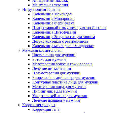
Аппаратный массаж
Мануальная терапия
Инфузионная терапия
Капельница Мексидол
Капельница Милдронат
Капельница Феринжект
Плацентарный иммуномодулятор Лаеннек
Капельница Цитофлавин
Капельница Золушка с глутатионом
Детокс-коктейль с реамберином
Капельница мексидол + милдронат
Мужская косметология
Чистка лица для мужчин
Ботокс для мужчин
Мезотерапия волос и кожи головы
Лечение пигментации
Плазмотерапия для мужчин
Биоревитализация лица для мужчин
Контурная пластика лица для мужчин
Мезотерапия лица для мужчин
Пилинг лица для мужчин
Уход за кожей лица для мужчин
Лечение прыщей у мужчин
Коррекция фигуры
Коррекция тела