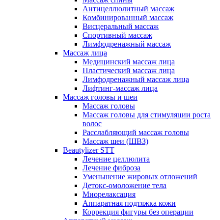
Антицеллюлитный массаж
Комбинированный массаж
Висцеральный массаж
Спортивный массаж
Лимфодренажный массаж
Массаж лица
Медицинский массаж лица
Пластический массаж лица
Лимфодренажный массаж лица
Лифтинг-массаж лица
Массаж головы и шеи
Массаж головы
Массаж головы для стимуляции роста
волос
Расслабляющий массаж головы
Массаж шеи (ШВЗ)
Beautylizer STT
Лечение целлюлита
Лечение фиброза
Уменьшение жировых отложений
Детокс-омоложение тела
Миорелаксация
Аппаратная подтяжка кожи
Коррекция фигуры без операции