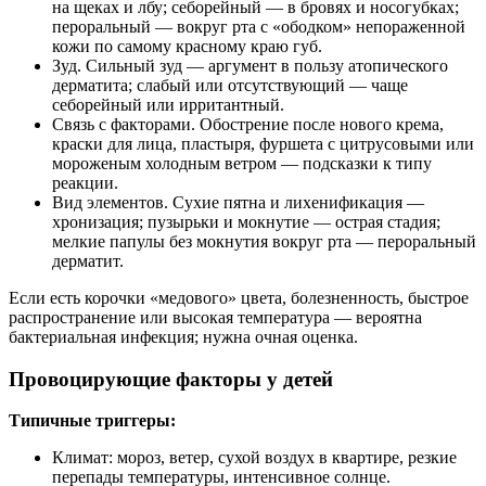
на щеках и лбу; себорейный — в бровях и носогубках;
пероральный — вокруг рта с «ободком» непораженной
кожи по самому красному краю губ.
Зуд. Сильный зуд — аргумент в пользу атопического
дерматита; слабый или отсутствующий — чаще
себорейный или ирритантный.
Связь с факторами. Обострение после нового крема,
краски для лица, пластыря, фуршета с цитрусовыми или
мороженым холодным ветром — подсказки к типу
реакции.
Вид элементов. Сухие пятна и лихенификация —
хронизация; пузырьки и мокнутие — острая стадия;
мелкие папулы без мокнутия вокруг рта — пероральный
дерматит.
Если есть корочки «медового» цвета, болезненность, быстрое
распространение или высокая температура — вероятна
бактериальная инфекция; нужна очная оценка.
Провоцирующие факторы у детей
Типичные триггеры:
Климат: мороз, ветер, сухой воздух в квартире, резкие
перепады температуры, интенсивное солнце.