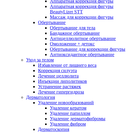
Аппаратная коррекция фигуры
Аппаратная коррекция фигуры
BeautyLizer STT
Массаж для коррекции фигуры
Обертывание
Обертывание для тела
Бандажное обертывание
Антицеллюлитное обертывание
Омоложение + детокс
Обертывание для коррекции фигуры
Антиоксидантное обертывание
Уход за телом
Избавление от лишнего веса
Коррекция силуэта
Лечение целлюлита
Инъекции липолитиков
Устранение растяжек
Лечение гипергидроза
Дерматология
Удаление новообразований
Удаление кератом
Удаление папиллом
Удаление дерматофибромы
Удаление фибром
Дерматоскопия