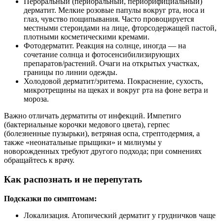
Пероральный (периоральный, периорифициальный)
дерматит. Мелкие розовые папулы вокруг рта, носа и
глаз, чувство пощипывания. Часто провоцируется
местными стероидами на лице, фторсодержащей пастой,
плотными косметическими кремами.
Фотодерматит. Реакция на солнце, иногда — на
сочетание солнца и фотосенсибилизирующих
препаратов/растений. Очаги на открытых участках,
границы по линии одежды.
Холодовой дерматит/эритема. Покраснение, сухость,
микротрещины на щеках и вокруг рта на фоне ветра и
мороза.
Важно отличать дерматиты от инфекций. Импетиго
(бактериальные корочки медового цвета), герпес
(болезненные пузырьки), ветряная оспа, стрептодермия, а
также «неонатальные прыщики» и милиумы у
новорожденных требуют другого подхода; при сомнениях
обращайтесь к врачу.
Как распознать и не перепутать
Подсказки по симптомам:
Локализация. Атопический дерматит у грудничков чаще