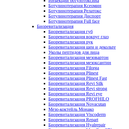
Инъекции ботулотоксина
Ботулинотерапия Ксеомин
Ботулинотерапия Релатокс
Ботулинотерапия Диспорт
Ботулинотерапия Full face
Биоревитализация
Биоревитализация губ
Биоревитализация вокруг глаз
Биоревитализация рук
Биоревитализация шеи и декольте
Уколы пептидов для лица
Биоревитализация мезовартон
Биоревитализация мезоксантин
Биоревитализация Filorga
Биоревитализация Plinest
Биоревитализация Plinest Fast
Биоревитализация Revi Silk
Биоревитализация Revi strong
Биоревитализация Revi eye
Биоревитализация PROFHILO
Биоревитализация Novacutan
Мезо-коктейль Монако
Биоревитализация Viscoderm
Биоревитализация Repart
Биоревитализация Hyalrepair