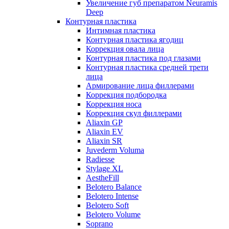
Увеличение губ препаратом Neuramis
Deep
Контурная пластика
Интимная пластика
Контурная пластика ягодиц
Коррекция овала лица
Контурная пластика под глазами
Контурная пластика средней трети
лица
Армирование лица филлерами
Коррекция подбородка
Коррекция носа
Коррекция скул филлерами
Aliaxin GP
Aliaxin EV
Aliaxin SR
Juvederm Voluma
Radiesse
Stylage XL
AestheFill
Belotero Balance
Belotero Intense
Belotero Soft
Belotero Volume
Soprano