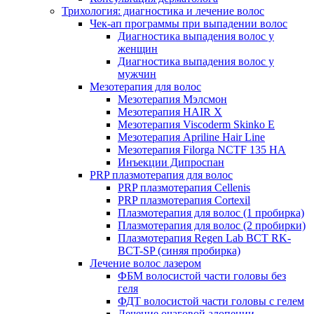
Трихология: диагностика и лечение волос
Чек-ап программы при выпадении волос
Диагностика выпадения волос у
женщин
Диагностика выпадения волос у
мужчин
Мезотерапия для волос
Мезотерапия Мэлсмон
Мезотерапия HAIR X
Мезотерапия Viscoderm Skinko E
Мезотерапия Apriline Hair Line
Мезотерапия Filorga NCTF 135 HA
Инъекции Дипроспан
PRP плазмотерапия для волос
PRP плазмотерапия Cellenis
PRP плазмотерапия Cortexil
Плазмотерапия для волос (1 пробирка)
Плазмотерапия для волос (2 пробирки)
Плазмотерапия Regen Lab BCT RK-
BCT-SP (синяя пробирка)
Лечение волос лазером
ФБМ волосистой части головы без
геля
ФДТ волосистой части головы с гелем
Лечение очаговой алопеции