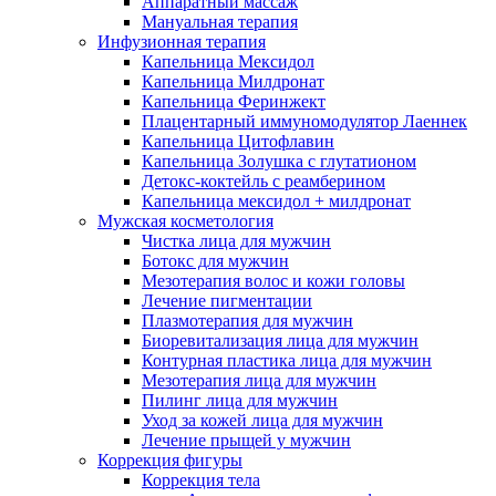
Аппаратный массаж
Мануальная терапия
Инфузионная терапия
Капельница Мексидол
Капельница Милдронат
Капельница Феринжект
Плацентарный иммуномодулятор Лаеннек
Капельница Цитофлавин
Капельница Золушка с глутатионом
Детокс-коктейль с реамберином
Капельница мексидол + милдронат
Мужская косметология
Чистка лица для мужчин
Ботокс для мужчин
Мезотерапия волос и кожи головы
Лечение пигментации
Плазмотерапия для мужчин
Биоревитализация лица для мужчин
Контурная пластика лица для мужчин
Мезотерапия лица для мужчин
Пилинг лица для мужчин
Уход за кожей лица для мужчин
Лечение прыщей у мужчин
Коррекция фигуры
Коррекция тела