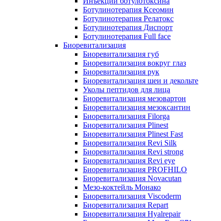
Инъекции ботулотоксина
Ботулинотерапия Ксеомин
Ботулинотерапия Релатокс
Ботулинотерапия Диспорт
Ботулинотерапия Full face
Биоревитализация
Биоревитализация губ
Биоревитализация вокруг глаз
Биоревитализация рук
Биоревитализация шеи и декольте
Уколы пептидов для лица
Биоревитализация мезовартон
Биоревитализация мезоксантин
Биоревитализация Filorga
Биоревитализация Plinest
Биоревитализация Plinest Fast
Биоревитализация Revi Silk
Биоревитализация Revi strong
Биоревитализация Revi eye
Биоревитализация PROFHILO
Биоревитализация Novacutan
Мезо-коктейль Монако
Биоревитализация Viscoderm
Биоревитализация Repart
Биоревитализация Hyalrepair