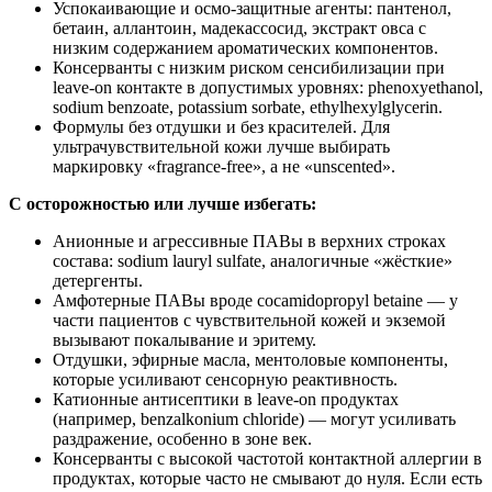
Успокаивающие и осмо‑защитные агенты: пантенол,
бетаин, аллантоин, мадекассосид, экстракт овса с
низким содержанием ароматических компонентов.
Консерванты с низким риском сенсибилизации при
leave‑on контакте в допустимых уровнях: phenoxyethanol,
sodium benzoate, potassium sorbate, ethylhexylglycerin.
Формулы без отдушки и без красителей. Для
ультрачувствительной кожи лучше выбирать
маркировку «fragrance‑free», а не «unscented».
С осторожностью или лучше избегать:
Анионные и агрессивные ПАВы в верхних строках
состава: sodium lauryl sulfate, аналогичные «жёсткие»
детергенты.
Амфотерные ПАВы вроде cocamidopropyl betaine — у
части пациентов с чувствительной кожей и экземой
вызывают покалывание и эритему.
Отдушки, эфирные масла, ментоловые компоненты,
которые усиливают сенсорную реактивность.
Катионные антисептики в leave‑on продуктах
(например, benzalkonium chloride) — могут усиливать
раздражение, особенно в зоне век.
Консерванты с высокой частотой контактной аллергии в
продуктах, которые часто не смывают до нуля. Если есть