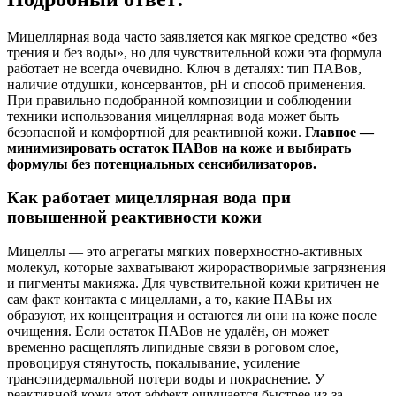
Мицеллярная вода часто заявляется как мягкое средство «без
трения и без воды», но для чувствительной кожи эта формула
работает не всегда очевидно. Ключ в деталях: тип ПАВов,
наличие отдушки, консервантов, pH и способ применения.
При правильно подобранной композиции и соблюдении
техники использования мицеллярная вода может быть
безопасной и комфортной для реактивной кожи.
Главное —
минимизировать остаток ПАВов на коже и выбирать
формулы без потенциальных сенсибилизаторов.
Как работает мицеллярная вода при
повышенной реактивности кожи
Мицеллы — это агрегаты мягких поверхностно-активных
молекул, которые захватывают жирорастворимые загрязнения
и пигменты макияжа. Для чувствительной кожи критичен не
сам факт контакта с мицеллами, а то, какие ПАВы их
образуют, их концентрация и остаются ли они на коже после
очищения. Если остаток ПАВов не удалён, он может
временно расщеплять липидные связи в роговом слое,
провоцируя стянутость, покалывание, усиление
трансэпидермальной потери воды и покраснение. У
реактивной кожи этот эффект ощущается быстрее из‑за