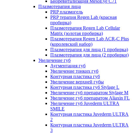
Биоревитализация MesoEye C71
Плазмотерапия лица
PRP плазмогель
PRP терапия Regen Lab (красная
пробирка)
Плазмотерапия Regen Lab Cellular
Matrix (золотая пробирка)
Плазмотерапия Regen Lab ACR-C Plus
(королевский набор)
Плазмотерапия для лица (1 пробирка)
Плазмотерапия для лица (2 пробирки)
Увеличение губ
Аугментация губ
Увеличение тонких губ
Контурная пластика губ
Увеличение верхней губы
Контурная пластика губ Stylage L
Увеличение губ препаратом Stylage M
Увеличение губ препаратом Aliaxin FL
Увеличение губ Juvederm ULTRA
SMILE
Контурная пластика Juvederm ULTRA
2
Контурная пластика Juvederm ULTRA
3