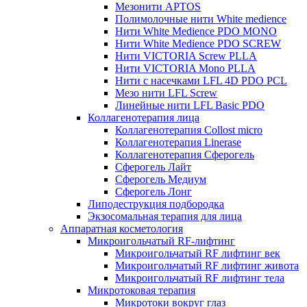
Мезонити APTOS
Полимолочные нити White medience
Нити White Medience PDO MONO
Нити White Medience PDO SCREW
Нити VICTORIA Screw PLLA
Нити VICTORIA Mono PLLA
Нити с насечками LFL 4D PDO PCL
Мезо нити LFL Screw
Линейные нити LFL Basic PDO
Коллагенотерапия лица
Коллагенотерапия Collost micro
Коллагенотерапия Linerase
Коллагенотерапия Сферогель
Сферогель Лайт
Сферогель Медиум
Сферогель Лонг
Липодеструкция подбородка
Экзосомальная терапия для лица
Аппаратная косметология
Микроигольчатый RF-лифтинг
Микроигольчатый RF лифтинг век
Микроигольчатый RF лифтинг живота
Микроигольчатый RF лифтинг тела
Микротоковая терапия
Микротоки вокруг глаз