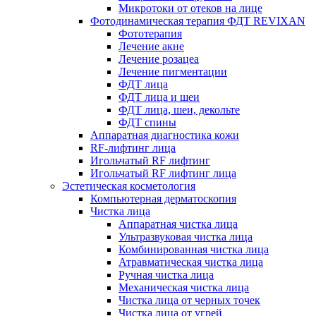
Микротоки от отеков на лице
Фотодинамическая терапия ФДТ REVIXAN
Фототерапия
Лечение акне
Лечение розацеа
Лечение пигментации
ФДТ лица
ФДТ лица и шеи
ФДТ лица, шеи, декольте
ФДТ спины
Аппаратная диагностика кожи
RF-лифтинг лица
Игольчатый RF лифтинг
Игольчатый RF лифтинг лица
Эстетическая косметология
Компьютерная дерматоскопия
Чистка лица
Аппаратная чистка лица
Ультразвуковая чистка лица
Комбинированная чистка лица
Атравматическая чистка лица
Ручная чистка лица
Механическая чистка лица
Чистка лица от черных точек
Чистка лица от угрей