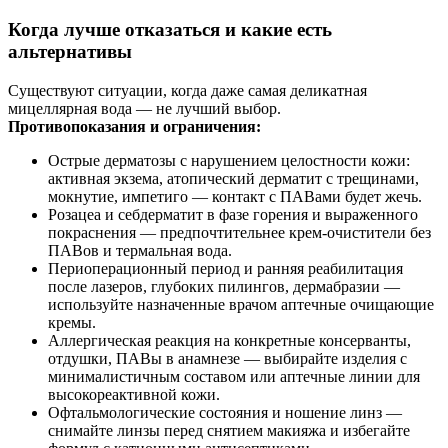
Когда лучше отказаться и какие есть
альтернативы
Существуют ситуации, когда даже самая деликатная
мицеллярная вода — не лучший выбор.
Противопоказания и ограничения:
Острые дерматозы с нарушением целостности кожи:
активная экзема, атопический дерматит с трещинами,
мокнутие, импетиго — контакт с ПАВами будет жечь.
Розацеа и себдерматит в фазе горения и выраженного
покраснения — предпочтительнее крем‑очистители без
ПАВов и термальная вода.
Периоперационный период и ранняя реабилитация
после лазеров, глубоких пилингов, дермабразии —
используйте назначенные врачом аптечные очищающие
кремы.
Аллергическая реакция на конкретные консерванты,
отдушки, ПАВы в анамнезе — выбирайте изделия с
минималистичным составом или аптечные линии для
высокореактивной кожи.
Офтальмологические состояния и ношение линз —
снимайте линзы перед снятием макияжа и избегайте