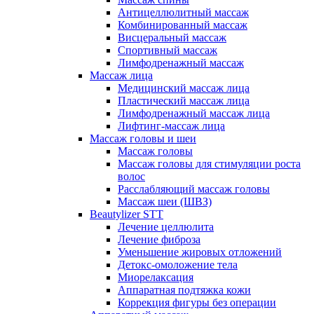
Антицеллюлитный массаж
Комбинированный массаж
Висцеральный массаж
Спортивный массаж
Лимфодренажный массаж
Массаж лица
Медицинский массаж лица
Пластический массаж лица
Лимфодренажный массаж лица
Лифтинг-массаж лица
Массаж головы и шеи
Массаж головы
Массаж головы для стимуляции роста
волос
Расслабляющий массаж головы
Массаж шеи (ШВЗ)
Beautylizer STT
Лечение целлюлита
Лечение фиброза
Уменьшение жировых отложений
Детокс-омоложение тела
Миорелаксация
Аппаратная подтяжка кожи
Коррекция фигуры без операции