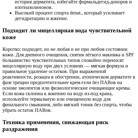
история дерматита, избегайте формальдегид‑доноров и
изотиазолинонов.
Высокий процент спирта denat., который усиливает
дегидратацию и жжение.
Подходит ли мицеллярная вода чувствительной
коже
Коротко: подходит, но не любая и не при любом состоянии
кожи. Для дневного очищения, снятия лёгкого макияжа и SPF
большинство чувствительных типов спокойно переносят
мицеллярную воду при двух условиях — мягкая формула и
правильное удаление остатков. При выраженной
реактивности, розацеа в обострении, атопическом дерматите в
фазе трещин предпочтительнее крем‑гели без ПАВов на
основе эмолентов или физиологические очищающие кремы.
Если кожа склонна к жжению на воду из‑под крана,
используйте термальную или очищенную воду для
финального смывания, либо мягкий тоник без спирта, чтобы
убрать остаток ПАВов.
Техника применения, снижающая риск
раздражения