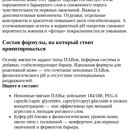
нарушенного барьерного слоя и сниженного порога
чувствительности нервных окончаний. Важны и
дополнительные компоненты. Отдушки, отдельные
консерванты и красители повышают риск сенсибилизации. А
успокаивающие агенты и корректный pH напротив снижают
вероятность жжения и «флэша» покраснения после умывания.
Состав формулы, на который стоит
ориентироваться
Основу мягкости задают типы ПАВов, буферная система и
добавки, стабилизирующие барьер. Идеальная формула для
реактивной кожи — это сочетание неионных ПАВов,
физиологического pH и отсутствие потенциальных
раздражителей.
Ищите в составе:
Неионные мягкие ПАВы: poloxamer 184/188, PEG‑6
caprylic/capric glycerides, caprylyl/capryl glucoside в низких
концентрациях — они эффективны при меньшей
агрессии к липидам рогового слоя.
Буфер pH близко к физиологическому уровню кожи,
около пяти с половиной — комфортнее для нервных
окончаний и ферментов барьера.