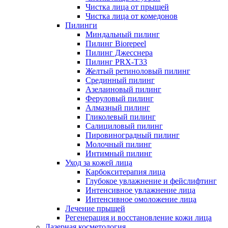
Чистка лица от прыщей
Чистка лица от комедонов
Пилинги
Миндальный пилинг
Пилинг Biorepeel
Пилинг Джесснера
Пилинг PRX-T33
Желтый ретиноловый пилинг
Срединный пилинг
Азелаиновый пилинг
Феруловый пилинг
Алмазный пилинг
Гликолевый пилинг
Салициловый пилинг
Пировиноградный пилинг
Молочный пилинг
Интимный пилинг
Уход за кожей лица
Карбокситерапия лица
Глубокое увлажнение и фейслифтинг
Интенсивное увлажнение лица
Интенсивное омоложение лица
Лечение прыщей
Регенерация и восстановление кожи лица
Лазерная косметология