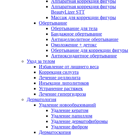
Аппаратная коррекция фигуры
Аппаратная коррекция фигуры
BeautyLizer STT
Массаж для коррекции фигуры
Обертывание
Обертывание для тела
Бандажное обертывание
Антицеллюлитное обертывание
Омоложение + детокс
Обертывание для коррекции фигуры
Антиоксидантное обертывание
Уход за телом
Избавление от лишнего веса
Коррекция силуэта
Лечение целлюлита
Инъекции липолитиков
Устранение растяжек
Лечение гипергидроза
Дерматология
Удаление новообразований
Удаление кератом
Удаление папиллом
Удаление дерматофибромы
Удаление фибром
Дерматоскопия