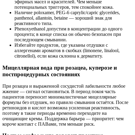
эфирных масел и красителей. Чем меньше
потенциальных триггеров, тем спокойнее кожа.
Наличие poloxamer, PEG‑6 caprylic/capric glycerides,
panthenol, allantoin, betaine — хороший знак для
реактивного типа.
Phenoxyethanol допустим в концентрации до одного
процента; в конце списка он обычно безопасен при
последующем смывании.
Избегайте продуктов, где указаны отдушки с
аллергенами ароматов в скобках (limonene, linalool,
citronellol), если кожа склонна к дерматиту.
Мицеллярная вода при розацеа, куперозе и
постпроцедурных состояниях
При розацеа и выраженной сосудистой лабильности любое
жжение — сигнал остановиться. В период покоя часть
пациентов переносит минималистичные мицеллярные
формулы без отдушек, но правило смывания остаётся. После
ретиноидов и кислот возможна усиленная реактивность,
поэтому в такие периоды временно переходите на
очищающие кремы. Поддержка барьера — приоритет: чем
короче контакт с ПАВами, тем меньше риск.