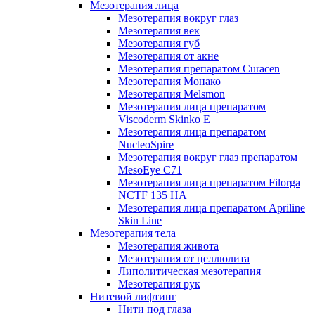
Мезотерапия лица
Мезотерапия вокруг глаз
Мезотерапия век
Мезотерапия губ
Мезотерапия от акне
Мезотерапия препаратом Curacen
Мезотерапия Монако
Мезотерапия Melsmon
Мезотерапия лица препаратом
Viscoderm Skinko E
Мезотерапия лица препаратом
NucleoSpire
Мезотерапия вокруг глаз препаратом
MesoEye С71
Мезотерапия лица препаратом Filorga
NCTF 135 HA
Мезотерапия лица препаратом Apriline
Skin Line
Мезотерапия тела
Мезотерапия живота
Мезотерапия от целлюлита
Липолитическая мезотерапия
Мезотерапия рук
Нитевой лифтинг
Нити под глаза