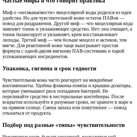
Частые мифы и что говорит практика
Миф о «несмываемости» мицеллярной воды родился из идеи
удобства. Но для чувствительной кожи остаток ПАВов —
повод для раздражения. Другой миф — что мицеллярная вода
заменяет тоник и увлажняющее средство. Нет: она очищает, а
тоник балансирует и увлажняет, крем восстанавливает
липиды. Третий миф — чем больше мицелл и активов, тем
мягче. Для реактивной кожи чаще выигрывает простая
формула с одной‑двумя мягкими ПАВ‑системами и парой
успокаивающих ингредиентов.
Упаковка, гигиена и срок годности
Чувствительная кожа часто реагирует на микробные
контаминанты. Удобны флаконы‑помпы и крышки‑дозаторы,
которые уменьшают риск попадания бактерий. Не
переливайте средство в нестерильные контейнеры. После
вскрытия используйте в разумные сроки, не храните в жаре и
на прямом солнце. Смена запаха или помутнение — повод
отказаться от продукта.
Подбор под разные «типы» чувствительности
Чувствительность бывает сенсорной, воспалительной,