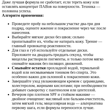
Даже лучшая формула не сработает, если тереть кожу или
оставлять концентрат ПАВов на поверхности. Техника —
половина успеха.
Алгоритм применения:
Проведите пробу на небольшом участке два‑три дня
подряд, оцените жжение и покраснение через час после
нанесения.
Выбирайте мягкие диски без швов; сильно
пропитывайте их, чтобы не натирать кожу. Трение —
главный провокатор реактивности.
Для глаз и губ используйте отдельные диски.
Приложите на двадцать‑тридцать секунд, чтобы
мицеллы растворили пигменты, и только потом мягко
снимайте макияж без пилящих движений.
Смывайте остатки
прохладной водой, термальной
водой или несмываемым тоником без спирта. Это
особенно важно для склонной к покраснению кожи.
Завершайте уход увлажняющим кремом с церамидами,
холестеролом, жирными кислотами; при необходимости
добавьте сыворотку с пантенолом или центеллой.
Вечером при плотном SPF и стойком макияже —
двойное очищение: масляный или бальзам‑очиститель,
затем мягкий гель; мицеллярная вода — альтернатива
первому шага, если формула переносится лучше.