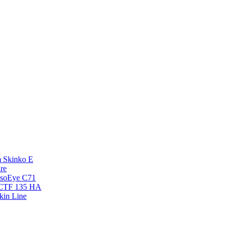
 Skinko E
re
esoEye С71
NCTF 135 HA
kin Line