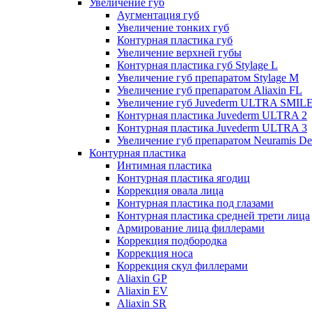
Увеличение губ
Аугментация губ
Увеличение тонких губ
Контурная пластика губ
Увеличение верхней губы
Контурная пластика губ Stylage L
Увеличение губ препаратом Stylage M
Увеличение губ препаратом Aliaxin FL
Увеличение губ Juvederm ULTRA SMIL
Контурная пластика Juvederm ULTRA 2
Контурная пластика Juvederm ULTRA 3
Увеличение губ препаратом Neuramis De
Контурная пластика
Интимная пластика
Контурная пластика ягодиц
Коррекция овала лица
Контурная пластика под глазами
Контурная пластика средней трети лица
Армирование лица филлерами
Коррекция подбородка
Коррекция носа
Коррекция скул филлерами
Aliaxin GP
Aliaxin EV
Aliaxin SR