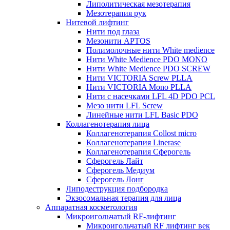
Липолитическая мезотерапия
Мезотерапия рук
Нитевой лифтинг
Нити под глаза
Мезонити APTOS
Полимолочные нити White medience
Нити White Medience PDO MONO
Нити White Medience PDO SCREW
Нити VICTORIA Screw PLLA
Нити VICTORIA Mono PLLA
Нити с насечками LFL 4D PDO PCL
Мезо нити LFL Screw
Линейные нити LFL Basic PDO
Коллагенотерапия лица
Коллагенотерапия Collost micro
Коллагенотерапия Linerase
Коллагенотерапия Сферогель
Сферогель Лайт
Сферогель Медиум
Сферогель Лонг
Липодеструкция подбородка
Экзосомальная терапия для лица
Аппаратная косметология
Микроигольчатый RF-лифтинг
Микроигольчатый RF лифтинг век