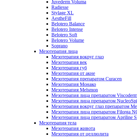
Juvederm Voluma
Radiesse
Stylage XL
AestheFill
Belotero Balance
Belotero Intense
Belotero Soft
Belotero Volume
Soprano
Мезотерапия лица
Мезотерапия вокруг глаз
Мезотерапия век
Мезотерапия губ
Мезотерапия от акне
Мезотерапия препаратом Curacen
Мезотерапия Монако
Мезотерапия Melsmon
Мезотерапия лица препаратом Viscoderm
Мезотерапия лица препаратом NucleoSpi
Мезотерапия вокруг глаз препаратом M
Мезотерапия лица препаратом Filorga 
Мезотерапия лица препаратом Apriline S
Мезотерапия тела
Мезотерапия живота
Мезотерапия от целлюлита