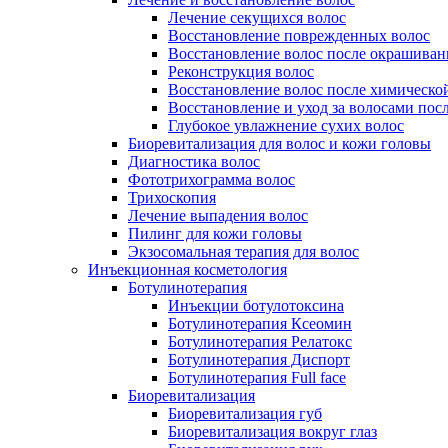
Лечение секущихся волос
Восстановление поврежденных волос
Восстановление волос после окрашиван
Реконструкция волос
Восстановление волос после химическо
Восстановление и уход за волосами пос
Глубокое увлажнение сухих волос
Биоревитализация для волос и кожи головы
Диагностика волос
Фототрихограмма волос
Трихоскопия
Лечение выпадения волос
Пилинг для кожи головы
Экзосомальная терапия для волос
Инъекционная косметология
Ботулинотерапия
Инъекции ботулотоксина
Ботулинотерапия Ксеомин
Ботулинотерапия Релатокс
Ботулинотерапия Диспорт
Ботулинотерапия Full face
Биоревитализация
Биоревитализация губ
Биоревитализация вокруг глаз