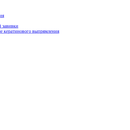
ия
й завивки
ле кератинового выпрямления