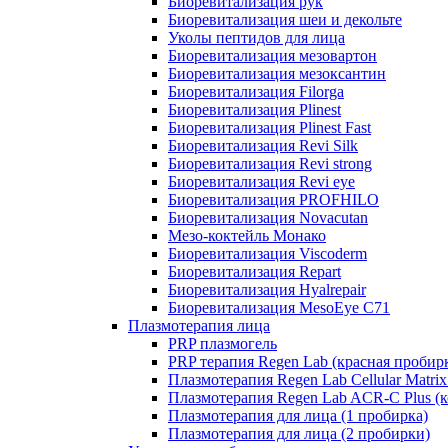
Биоревитализация рук
Биоревитализация шеи и декольте
Уколы пептидов для лица
Биоревитализация мезовартон
Биоревитализация мезоксантин
Биоревитализация Filorga
Биоревитализация Plinest
Биоревитализация Plinest Fast
Биоревитализация Revi Silk
Биоревитализация Revi strong
Биоревитализация Revi eye
Биоревитализация PROFHILO
Биоревитализация Novacutan
Мезо-коктейль Монако
Биоревитализация Viscoderm
Биоревитализация Repart
Биоревитализация Hyalrepair
Биоревитализация MesoEye C71
Плазмотерапия лица
PRP плазмогель
PRP терапия Regen Lab (красная пробир
Плазмотерапия Regen Lab Cellular Matrix
Плазмотерапия Regen Lab ACR-C Plus (к
Плазмотерапия для лица (1 пробирка)
Плазмотерапия для лица (2 пробирки)