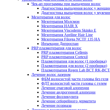
Чек-ап программы при выпадении волос
Диагностика выпадения волос у женщи
Диагностика выпадения волос у мужчи
Мезотерапия для волос
Мезотерапия Мэлсмон
Мезотерапия HAIR X
Мезотерапия Viscoderm Skinko E
Мезотерапия Apriline Hair Line
Мезотерапия Filorga NCTF 135 HA
Инъекции Дипроспан
PRP плазмотерапия для волос
PRP плазмотерапия Cellenis
PRP плазмотерапия Cortexil
Плазмотерапия для волос (1 пробирка)
Плазмотерапия для волос (2 пробирки)
Плазмотерапия Regen Lab BCT RK-BCT-
Лечение волос лазером
ФБМ волосистой части головы без геля
ФДТ волосистой части головы с гелем
Лечение очаговой алопеции
Лечение андрогенной алопеции
Лечение фолликулита
Лечение себорейного дерматита
Лечение псориаза
Лечение и восстановление волос