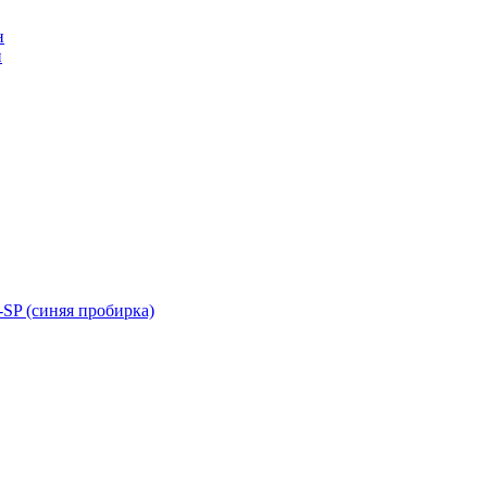
н
н
SP (синяя пробирка)