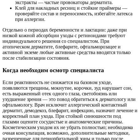
экстракты — частые провокаторы дерматита.
Клей для накладных ресниц и стойкие праймеры —
проверяйте состав и переносимость, избегайте латекса
при аллергии.
Отдельно о периодах беременности и лактации: даже при
низкой кожной абсорбции уходы с ретиноидами требуют
индивидуального решения со специалистом. При
атопическом дерматите, блефарите, офтальморозацее и
активной экземе любые активные средства вводятся только
после стабилизации состояния.
Когда необходим осмотр специалиста
Если реактивность не снижается на базовом уходе,
появляются трещины, мокнутие, корочки, зуд нарушает сон,
есть выраженный отек одного глаза, светобоязнь или
ухудшение зрения — это повод обратиться к дерматологу или
офтальмологу. Врач исключит аллергический контактный
дерматит, демодекоз, блефарит, инфекцию, назначит лечение и
корректный план ухода. При стойкой синюшности под
глазами оцените сосудистые и анатомические причины.
Косметическим уходом их не убрать полностью; необходима
очная консультация, возможно, дополнительные методики,
разрешенные для периорбитальной зоны и только после