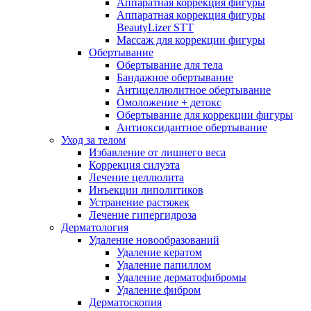
Аппаратная коррекция фигуры
Аппаратная коррекция фигуры
BeautyLizer STT
Массаж для коррекции фигуры
Обертывание
Обертывание для тела
Бандажное обертывание
Антицеллюлитное обертывание
Омоложение + детокс
Обертывание для коррекции фигуры
Антиоксидантное обертывание
Уход за телом
Избавление от лишнего веса
Коррекция силуэта
Лечение целлюлита
Инъекции липолитиков
Устранение растяжек
Лечение гипергидроза
Дерматология
Удаление новообразований
Удаление кератом
Удаление папиллом
Удаление дерматофибромы
Удаление фибром
Дерматоскопия