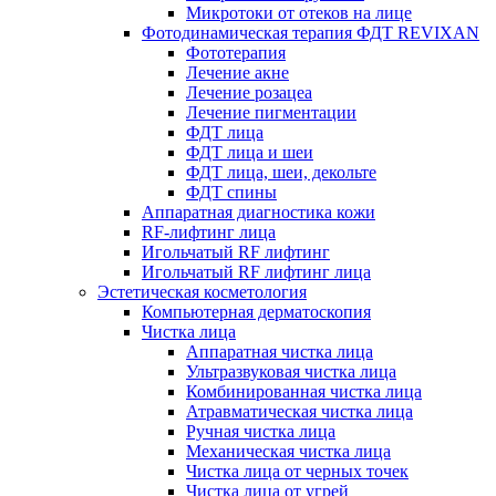
Микротоки от отеков на лице
Фотодинамическая терапия ФДТ REVIXAN
Фототерапия
Лечение акне
Лечение розацеа
Лечение пигментации
ФДТ лица
ФДТ лица и шеи
ФДТ лица, шеи, декольте
ФДТ спины
Аппаратная диагностика кожи
RF-лифтинг лица
Игольчатый RF лифтинг
Игольчатый RF лифтинг лица
Эстетическая косметология
Компьютерная дерматоскопия
Чистка лица
Аппаратная чистка лица
Ультразвуковая чистка лица
Комбинированная чистка лица
Атравматическая чистка лица
Ручная чистка лица
Механическая чистка лица
Чистка лица от черных точек
Чистка лица от угрей