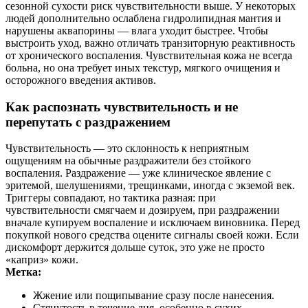
сезонной сухости риск чувствительности выше. У некоторых
людей дополнительно ослаблена гидролипидная мантия и
нарушены аквапорины — влага уходит быстрее. Чтобы
выстроить уход, важно отличать транзиторную реактивность
от хронического воспаления. Чувствительная кожа не всегда
больна, но она требует иных текстур, мягкого очищения и
осторожного введения активов.
Как распознать чувствительность и не
перепутать с раздражением
Чувствительность — это склонность к неприятным
ощущениям на обычные раздражители без стойкого
воспаления. Раздражение — уже клиническое явление с
эритемой, шелушениями, трещинками, иногда с экземой век.
Триггеры совпадают, но тактика разная: при
чувствительности смягчаем и дозируем, при раздражении
вначале купируем воспаление и исключаем виновника. Перед
покупкой нового средства оцените сигналы своей кожи. Если
дискомфорт держится дольше суток, это уже не просто
«каприз» кожи.
Метка:
Жжение или пощипывание сразу после нанесения.
Стянутость в течение дня, особенно в сухих