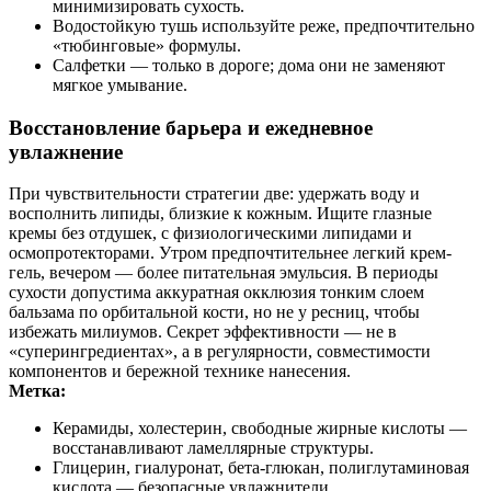
минимизировать сухость.
Водостойкую тушь используйте реже, предпочтительно
«тюбинговые» формулы.
Салфетки — только в дороге; дома они не заменяют
мягкое умывание.
Восстановление барьера и ежедневное
увлажнение
При чувствительности стратегии две: удержать воду и
восполнить липиды, близкие к кожным. Ищите глазные
кремы без отдушек, с физиологическими липидами и
осмопротекторами. Утром предпочтительнее легкий крем-
гель, вечером — более питательная эмульсия. В периоды
сухости допустима аккуратная окклюзия тонким слоем
бальзама по орбитальной кости, но не у ресниц, чтобы
избежать милиумов. Секрет эффективности — не в
«суперингредиентах», а в регулярности, совместимости
компонентов и бережной технике нанесения.
Метка:
Керамиды, холестерин, свободные жирные кислоты —
восстанавливают ламеллярные структуры.
Глицерин, гиалуронат, бета-глюкан, полиглутаминовая
кислота — безопасные увлажнители.