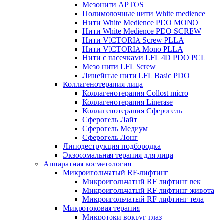
Мезонити APTOS
Полимолочные нити White medience
Нити White Medience PDO MONO
Нити White Medience PDO SCREW
Нити VICTORIA Screw PLLA
Нити VICTORIA Mono PLLA
Нити с насечками LFL 4D PDO PCL
Мезо нити LFL Screw
Линейные нити LFL Basic PDO
Коллагенотерапия лица
Коллагенотерапия Collost micro
Коллагенотерапия Linerase
Коллагенотерапия Сферогель
Сферогель Лайт
Сферогель Медиум
Сферогель Лонг
Липодеструкция подбородка
Экзосомальная терапия для лица
Аппаратная косметология
Микроигольчатый RF-лифтинг
Микроигольчатый RF лифтинг век
Микроигольчатый RF лифтинг живота
Микроигольчатый RF лифтинг тела
Микротоковая терапия
Микротоки вокруг глаз