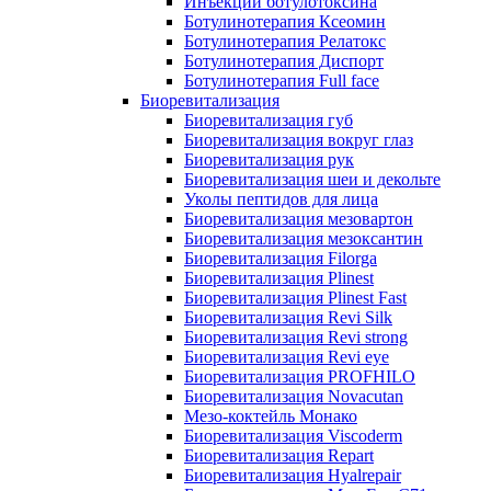
Инъекции ботулотоксина
Ботулинотерапия Ксеомин
Ботулинотерапия Релатокс
Ботулинотерапия Диспорт
Ботулинотерапия Full face
Биоревитализация
Биоревитализация губ
Биоревитализация вокруг глаз
Биоревитализация рук
Биоревитализация шеи и декольте
Уколы пептидов для лица
Биоревитализация мезовартон
Биоревитализация мезоксантин
Биоревитализация Filorga
Биоревитализация Plinest
Биоревитализация Plinest Fast
Биоревитализация Revi Silk
Биоревитализация Revi strong
Биоревитализация Revi eye
Биоревитализация PROFHILO
Биоревитализация Novacutan
Мезо-коктейль Монако
Биоревитализация Viscoderm
Биоревитализация Repart
Биоревитализация Hyalrepair