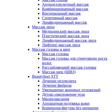
Антицеллюлитный массаж
Комбинированный массаж
Висцеральный массаж
Спортивный массаж
Лимфодренажный массаж
Массаж лица
Медицинский массаж лица
Пластический массаж лица
Лимфодренажный массаж лица
Лифтинг-массаж лица
Массаж головы и шеи
Массаж головы
Массаж головы для стимуляции роста
волос
Расслабляющий массаж головы
Массаж шеи (ШВЗ)
Beautylizer STT
Лечение целлюлита
Лечение фиброза
Уменьшение жировых отложений
Детокс-омоложение тела
Миорелаксация
Аппаратная подтяжка кожи
Коррекция фигуры без операции