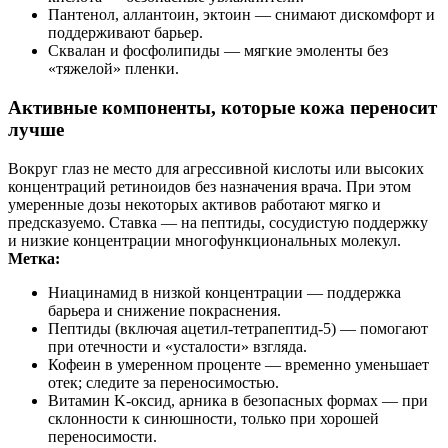
Пантенол, аллантоин, эктоин — снимают дискомфорт и
поддерживают барьер.
Сквалан и фосфолипиды — мягкие эмоленты без
«тяжелой» пленки.
Активные компоненты, которые кожа переносит
лучше
Вокруг глаз не место для агрессивной кислоты или высоких
концентраций ретиноидов без назначения врача. При этом
умеренные дозы некоторых активов работают мягко и
предсказуемо. Ставка — на пептиды, сосудистую поддержку
и низкие концентрации многофункциональных молекул.
Метка:
Ниацинамид в низкой концентрации — поддержка
барьера и снижение покраснения.
Пептиды (включая ацетил-тетрапептид-5) — помогают
при отечности и «усталости» взгляда.
Кофеин в умеренном проценте — временно уменьшает
отек; следите за переносимостью.
Витамин K-оксид, арника в безопасных формах — при
склонности к синюшности, только при хорошей
переносимости.