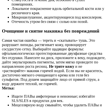
помещениях.
Локальное покраснение вдоль орбитальной кости или у
ресничного края.
Микрошелушение, акцентирующееся под консилером.
Отечность утром без связи с солью или позой.
Очищение и снятие макияжа без повреждений
Самая частая ошибка — тереть и «скатывать» тушь. Это
разрушает липиды, растягивает кожу, провоцирует
сосудистую сетку. Выбирайте щадящие формулы:
офтальмологически протестированные двухфазные средства
без отдушки. Нанесите на диск, приложите к веку, подождите,
дайте эмульгировать пигменты, затем мягко проведите по
направлению роста ресниц.
Не трите кожу
и не
«растворяйте» макияж горячей водой. Если вы не краситесь,
достаточно мягкого очищающего крема или геля без
сульфатов. Под душем защищайте лицо от прямой струи, а
воду держите теплой, не горячей.
Метка:
Ищите ПАВы амфотерные и неионные; избегайте
SLS/SLES в продуктах для век.
Мицеллярную воду смывайте, чтобы удалить ПАВы и