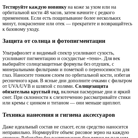
Тестируйте каждую новинку
на коже за ухом или на
орбитальной кости 48 часов, затем начните с редкого
применения. Если есть пощипывание более нескольких
минут, покраснение или отек — прекратите и возвращайтесь
к базовому уходу.
Защита от солнца и фотопигментации
Ультрафиолет и видимый спектр усиливают сухость,
усиливают пигментацию и сосудистые «тени». Для век
выбирайте солнцезащитные формулы без отдушек, с
минеральными фильтрами и пометкой о переносимости для
глаз. Наносите тонким слоем по орбитальной кости, избегая
ресничного края. В ясные дни дополните очками с фильтром
от UVA/UVB и шляпой с полями.
Солнцезащита
обязательна круглый год
, включая пасмурные дни и яркий
снег. При склонности к слезотечению рассматривайте стики
или кремы с цинком и титаном — они меньше щиплют.
Техника нанесения и гигиена аксессуаров
Даже идеальный состав не спасет, если средство наносится
неправильно. Нормируйте объем: рисовое зерно на каждую
сторону. Работайте без растягивания: безымянным пальцем