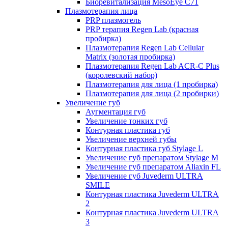
Биоревитализация MesoEye C71
Плазмотерапия лица
PRP плазмогель
PRP терапия Regen Lab (красная
пробирка)
Плазмотерапия Regen Lab Cellular
Matrix (золотая пробирка)
Плазмотерапия Regen Lab ACR-C Plus
(королевский набор)
Плазмотерапия для лица (1 пробирка)
Плазмотерапия для лица (2 пробирки)
Увеличение губ
Аугментация губ
Увеличение тонких губ
Контурная пластика губ
Увеличение верхней губы
Контурная пластика губ Stylage L
Увеличение губ препаратом Stylage M
Увеличение губ препаратом Aliaxin FL
Увеличение губ Juvederm ULTRA
SMILE
Контурная пластика Juvederm ULTRA
2
Контурная пластика Juvederm ULTRA
3