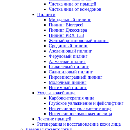
Чистка лица от прыщей
Чистка лица от комедонов
Пилинги
Миндальный пилинг
Пилинг Biorepeel
Пилинг Джесснера
Пилинг PRX-T33
Желтый ретиноловый пилинг
Срединный пилинг
Азелаиновый пилинг
Феруловый пилинг
Алмазный пилинг
Гликолевый пилинг
Салициловый пилинг
Пировиноградный пилинг
Молочный пилинг
Интимный пилинг
Уход за кожей лица
Карбокситерапия лица
Глубокое увлажнение и фейслифтинг
Интенсивное увлажнение лица
Интенсивное омоложение лица
Лечение прыщей
Регенерация и восстановление кожи лица
Лазерная косметология