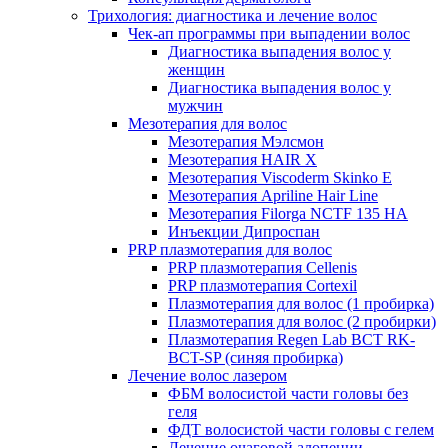
Трихология: диагностика и лечение волос
Чек-ап программы при выпадении волос
Диагностика выпадения волос у
женщин
Диагностика выпадения волос у
мужчин
Мезотерапия для волос
Мезотерапия Мэлсмон
Мезотерапия HAIR X
Мезотерапия Viscoderm Skinko E
Мезотерапия Apriline Hair Line
Мезотерапия Filorga NCTF 135 HA
Инъекции Дипроспан
PRP плазмотерапия для волос
PRP плазмотерапия Cellenis
PRP плазмотерапия Cortexil
Плазмотерапия для волос (1 пробирка)
Плазмотерапия для волос (2 пробирки)
Плазмотерапия Regen Lab BCT RK-
BCT-SP (синяя пробирка)
Лечение волос лазером
ФБМ волосистой части головы без
геля
ФДТ волосистой части головы с гелем
Лечение очаговой алопеции