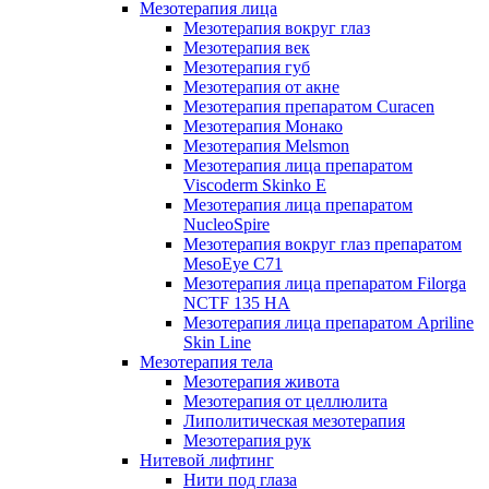
Мезотерапия лица
Мезотерапия вокруг глаз
Мезотерапия век
Мезотерапия губ
Мезотерапия от акне
Мезотерапия препаратом Curacen
Мезотерапия Монако
Мезотерапия Melsmon
Мезотерапия лица препаратом
Viscoderm Skinko E
Мезотерапия лица препаратом
NucleoSpire
Мезотерапия вокруг глаз препаратом
MesoEye С71
Мезотерапия лица препаратом Filorga
NCTF 135 HA
Мезотерапия лица препаратом Apriline
Skin Line
Мезотерапия тела
Мезотерапия живота
Мезотерапия от целлюлита
Липолитическая мезотерапия
Мезотерапия рук
Нитевой лифтинг
Нити под глаза