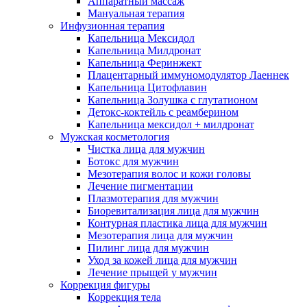
Аппаратный массаж
Мануальная терапия
Инфузионная терапия
Капельница Мексидол
Капельница Милдронат
Капельница Феринжект
Плацентарный иммуномодулятор Лаеннек
Капельница Цитофлавин
Капельница Золушка с глутатионом
Детокс-коктейль с реамберином
Капельница мексидол + милдронат
Мужская косметология
Чистка лица для мужчин
Ботокс для мужчин
Мезотерапия волос и кожи головы
Лечение пигментации
Плазмотерапия для мужчин
Биоревитализация лица для мужчин
Контурная пластика лица для мужчин
Мезотерапия лица для мужчин
Пилинг лица для мужчин
Уход за кожей лица для мужчин
Лечение прыщей у мужчин
Коррекция фигуры
Коррекция тела