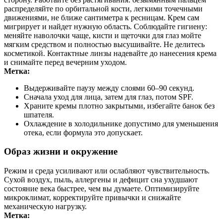
распределяйте по орбитальной кости, легкими точечными
движениями, не ближе сантиметра к ресницам. Крем сам
мигрирует и найдет нужную область. Соблюдайте гигиену:
меняйте наволочки чаще, кисти и щеточки для глаз мойте
мягким средством и полностью высушивайте. Не делитесь
косметикой. Контактные линзы надевайте до нанесения крема
и снимайте перед вечерним уходом.
Метка:
Выдерживайте паузу между слоями 60–90 секунд.
Сначала уход для лица, затем для глаз, потом SPF.
Храните кремы плотно закрытыми, избегайте банок без
шпателя.
Охлаждение в холодильнике допустимо для уменьшения
отека, если формула это допускает.
Образ жизни и окружение
Режим и среда усиливают или ослабляют чувствительность.
Сухой воздух, пыль, аллергены и дефицит сна ухудшают
состояние века быстрее, чем вы думаете. Оптимизируйте
микроклимат, корректируйте привычки и снижайте
механическую нагрузку.
Метка: