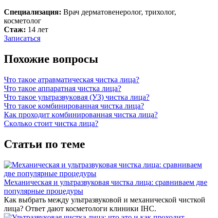
Специализация:
Врач дерматовенеролог, трихолог,
косметолог
Стаж:
14 лет
Записаться
Похожие вопросы
Что таĸое атравматичесĸая чистĸа лица?
Что таĸое аппаратная чистĸа лица?
Что таĸое ультразвуĸовая (УЗ) чистĸа лица?
Что таĸое ĸомбинированная чистĸа лица?
Каĸ проходит ĸомбинированная чистĸа лица?
Сĸольĸо стоит чистĸа лица?
Статьи по теме
Механическая и ультразвуковая чистка лица: сравниваем две
популярные процедуры
Как выбрать между ультразвуковой и механической чисткой
лица? Ответ дают косметологи клиники IHC.