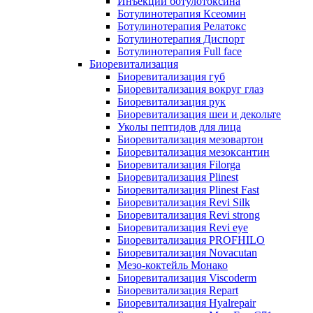
Инъекции ботулотоксина
Ботулинотерапия Ксеомин
Ботулинотерапия Релатокс
Ботулинотерапия Диспорт
Ботулинотерапия Full face
Биоревитализация
Биоревитализация губ
Биоревитализация вокруг глаз
Биоревитализация рук
Биоревитализация шеи и декольте
Уколы пептидов для лица
Биоревитализация мезовартон
Биоревитализация мезоксантин
Биоревитализация Filorga
Биоревитализация Plinest
Биоревитализация Plinest Fast
Биоревитализация Revi Silk
Биоревитализация Revi strong
Биоревитализация Revi eye
Биоревитализация PROFHILO
Биоревитализация Novacutan
Мезо-коктейль Монако
Биоревитализация Viscoderm
Биоревитализация Repart
Биоревитализация Hyalrepair