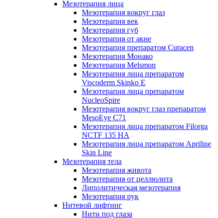
Мезотерапия лица
Мезотерапия вокруг глаз
Мезотерапия век
Мезотерапия губ
Мезотерапия от акне
Мезотерапия препаратом Curacen
Мезотерапия Монако
Мезотерапия Melsmon
Мезотерапия лица препаратом
Viscoderm Skinko E
Мезотерапия лица препаратом
NucleoSpire
Мезотерапия вокруг глаз препаратом
MesoEye С71
Мезотерапия лица препаратом Filorga
NCTF 135 HA
Мезотерапия лица препаратом Apriline
Skin Line
Мезотерапия тела
Мезотерапия живота
Мезотерапия от целлюлита
Липолитическая мезотерапия
Мезотерапия рук
Нитевой лифтинг
Нити под глаза