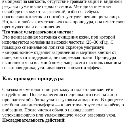
выбирают за мягкость, отсутствие травматизации и видимый
результат уже после первого сеанса. Методика помогает
освободить кожу от загрязнений, избытка себума,
ороговевших клеток и способствует улучшению цвета лица.
Но, как и любая косметологическая процедура, она имеет свои
преимущества и ограничения.
Что такое ультразвуковая чистка:
Это неинвазивная методика очищения кожи, при которой
используются колебания высокой частоты (25–30 кГц). С
помощью специальной лопатки-скрабера ультразвук
«вибрационно» отделяет загрязнения и мёртвые клетки от
поверхности эпидермиса, не повреждая ткани. Процедура
выполняется на влажной коже, чаще всего с использованием
геля-проводника, усиливающего контакт и эффект.
Как проходит процедура
Сначала косметолог очищает кожу и подготавливает её к
воздействию. После нанесения специального геля на лицо
проводится обработка ультразвуковым аппаратом. В процессе
нет боли или дискомфорта — клиент чувствует только лёгкую
вибрацию. После чистки обычно накладывают
успокаивающую или увлажняющую маску, завершая уход.
Последовательность действий: