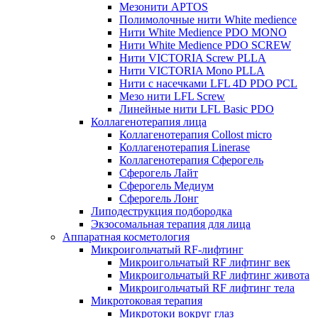
Мезонити APTOS
Полимолочные нити White medience
Нити White Medience PDO MONO
Нити White Medience PDO SCREW
Нити VICTORIA Screw PLLA
Нити VICTORIA Mono PLLA
Нити с насечками LFL 4D PDO PCL
Мезо нити LFL Screw
Линейные нити LFL Basic PDO
Коллагенотерапия лица
Коллагенотерапия Collost micro
Коллагенотерапия Linerase
Коллагенотерапия Сферогель
Сферогель Лайт
Сферогель Медиум
Сферогель Лонг
Липодеструкция подбородка
Экзосомальная терапия для лица
Аппаратная косметология
Микроигольчатый RF-лифтинг
Микроигольчатый RF лифтинг век
Микроигольчатый RF лифтинг живота
Микроигольчатый RF лифтинг тела
Микротоковая терапия
Микротоки вокруг глаз