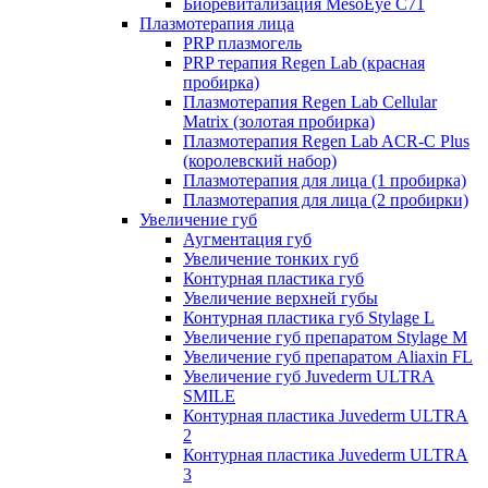
Биоревитализация MesoEye C71
Плазмотерапия лица
PRP плазмогель
PRP терапия Regen Lab (красная
пробирка)
Плазмотерапия Regen Lab Cellular
Matrix (золотая пробирка)
Плазмотерапия Regen Lab ACR-C Plus
(королевский набор)
Плазмотерапия для лица (1 пробирка)
Плазмотерапия для лица (2 пробирки)
Увеличение губ
Аугментация губ
Увеличение тонких губ
Контурная пластика губ
Увеличение верхней губы
Контурная пластика губ Stylage L
Увеличение губ препаратом Stylage M
Увеличение губ препаратом Aliaxin FL
Увеличение губ Juvederm ULTRA
SMILE
Контурная пластика Juvederm ULTRA
2
Контурная пластика Juvederm ULTRA
3