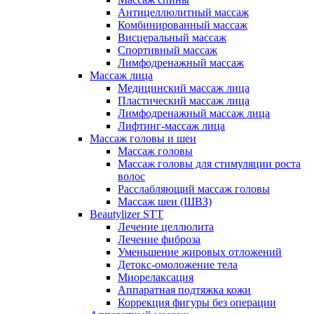
Антицеллюлитный массаж
Комбинированный массаж
Висцеральный массаж
Спортивный массаж
Лимфодренажный массаж
Массаж лица
Медицинский массаж лица
Пластический массаж лица
Лимфодренажный массаж лица
Лифтинг-массаж лица
Массаж головы и шеи
Массаж головы
Массаж головы для стимуляции роста
волос
Расслабляющий массаж головы
Массаж шеи (ШВЗ)
Beautylizer STT
Лечение целлюлита
Лечение фиброза
Уменьшение жировых отложений
Детокс-омоложение тела
Миорелаксация
Аппаратная подтяжка кожи
Коррекция фигуры без операции