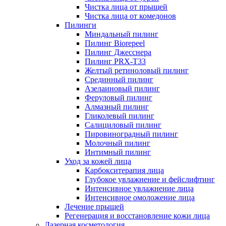
Чистка лица от прыщей
Чистка лица от комедонов
Пилинги
Миндальный пилинг
Пилинг Biorepeel
Пилинг Джесснера
Пилинг PRX-T33
Желтый ретиноловый пилинг
Срединный пилинг
Азелаиновый пилинг
Феруловый пилинг
Алмазный пилинг
Гликолевый пилинг
Салициловый пилинг
Пировиноградный пилинг
Молочный пилинг
Интимный пилинг
Уход за кожей лица
Карбокситерапия лица
Глубокое увлажнение и фейслифтинг
Интенсивное увлажнение лица
Интенсивное омоложение лица
Лечение прыщей
Регенерация и восстановление кожи лица
Лазерная косметология