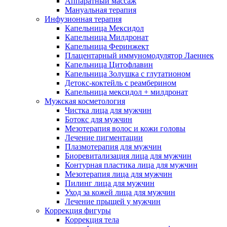
Аппаратный массаж
Мануальная терапия
Инфузионная терапия
Капельница Мексидол
Капельница Милдронат
Капельница Феринжект
Плацентарный иммуномодулятор Лаеннек
Капельница Цитофлавин
Капельница Золушка с глутатионом
Детокс-коктейль с реамберином
Капельница мексидол + милдронат
Мужская косметология
Чистка лица для мужчин
Ботокс для мужчин
Мезотерапия волос и кожи головы
Лечение пигментации
Плазмотерапия для мужчин
Биоревитализация лица для мужчин
Контурная пластика лица для мужчин
Мезотерапия лица для мужчин
Пилинг лица для мужчин
Уход за кожей лица для мужчин
Лечение прыщей у мужчин
Коррекция фигуры
Коррекция тела