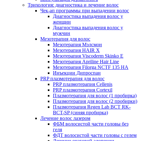
Трихология: диагностика и лечение волос
Чек-ап программы при выпадении волос
Диагностика выпадения волос у
женщин
Диагностика выпадения волос у
мужчин
Мезотерапия для волос
Мезотерапия Мэлсмон
Мезотерапия HAIR X
Мезотерапия Viscoderm Skinko E
Мезотерапия Apriline Hair Line
Мезотерапия Filorga NCTF 135 HA
Инъекции Дипроспан
PRP плазмотерапия для волос
PRP плазмотерапия Cellenis
PRP плазмотерапия Cortexil
Плазмотерапия для волос (1 пробирка)
Плазмотерапия для волос (2 пробирки)
Плазмотерапия Regen Lab BCT RK-
BCT-SP (синяя пробирка)
Лечение волос лазером
ФБМ волосистой части головы без
геля
ФДТ волосистой части головы с гелем
Лечение очаговой алопеции