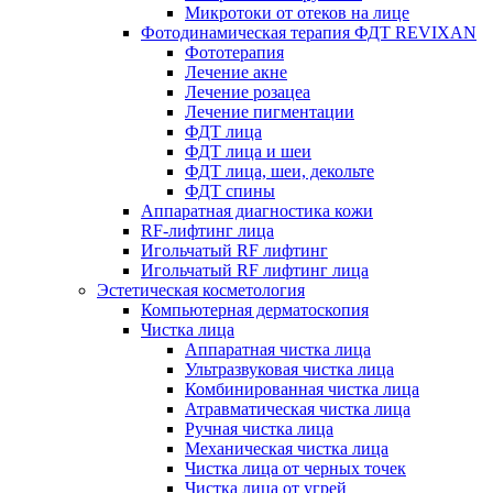
Микротоки от отеков на лице
Фотодинамическая терапия ФДТ REVIXAN
Фототерапия
Лечение акне
Лечение розацеа
Лечение пигментации
ФДТ лица
ФДТ лица и шеи
ФДТ лица, шеи, декольте
ФДТ спины
Аппаратная диагностика кожи
RF-лифтинг лица
Игольчатый RF лифтинг
Игольчатый RF лифтинг лица
Эстетическая косметология
Компьютерная дерматоскопия
Чистка лица
Аппаратная чистка лица
Ультразвуковая чистка лица
Комбинированная чистка лица
Атравматическая чистка лица
Ручная чистка лица
Механическая чистка лица
Чистка лица от черных точек
Чистка лица от угрей