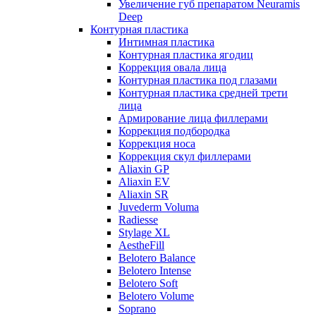
Увеличение губ препаратом Neuramis
Deep
Контурная пластика
Интимная пластика
Контурная пластика ягодиц
Коррекция овала лица
Контурная пластика под глазами
Контурная пластика средней трети
лица
Армирование лица филлерами
Коррекция подбородка
Коррекция носа
Коррекция скул филлерами
Aliaxin GP
Aliaxin EV
Aliaxin SR
Juvederm Voluma
Radiesse
Stylage XL
AestheFill
Belotero Balance
Belotero Intense
Belotero Soft
Belotero Volume
Soprano