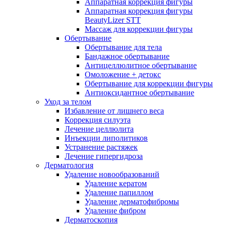
Аппаратная коррекция фигуры
Аппаратная коррекция фигуры
BeautyLizer STT
Массаж для коррекции фигуры
Обертывание
Обертывание для тела
Бандажное обертывание
Антицеллюлитное обертывание
Омоложение + детокс
Обертывание для коррекции фигуры
Антиоксидантное обертывание
Уход за телом
Избавление от лишнего веса
Коррекция силуэта
Лечение целлюлита
Инъекции липолитиков
Устранение растяжек
Лечение гипергидроза
Дерматология
Удаление новообразований
Удаление кератом
Удаление папиллом
Удаление дерматофибромы
Удаление фибром
Дерматоскопия