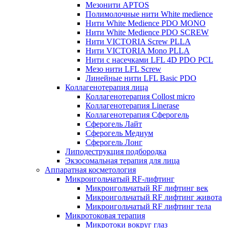
Мезонити APTOS
Полимолочные нити White medience
Нити White Medience PDO MONO
Нити White Medience PDO SCREW
Нити VICTORIA Screw PLLA
Нити VICTORIA Mono PLLA
Нити с насечками LFL 4D PDO PCL
Мезо нити LFL Screw
Линейные нити LFL Basic PDO
Коллагенотерапия лица
Коллагенотерапия Collost micro
Коллагенотерапия Linerase
Коллагенотерапия Сферогель
Сферогель Лайт
Сферогель Медиум
Сферогель Лонг
Липодеструкция подбородка
Экзосомальная терапия для лица
Аппаратная косметология
Микроигольчатый RF-лифтинг
Микроигольчатый RF лифтинг век
Микроигольчатый RF лифтинг живота
Микроигольчатый RF лифтинг тела
Микротоковая терапия
Микротоки вокруг глаз