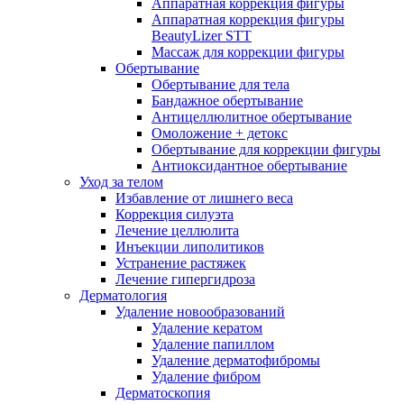
Аппаратная коррекция фигуры
Аппаратная коррекция фигуры
BeautyLizer STT
Массаж для коррекции фигуры
Обертывание
Обертывание для тела
Бандажное обертывание
Антицеллюлитное обертывание
Омоложение + детокс
Обертывание для коррекции фигуры
Антиоксидантное обертывание
Уход за телом
Избавление от лишнего веса
Коррекция силуэта
Лечение целлюлита
Инъекции липолитиков
Устранение растяжек
Лечение гипергидроза
Дерматология
Удаление новообразований
Удаление кератом
Удаление папиллом
Удаление дерматофибромы
Удаление фибром
Дерматоскопия