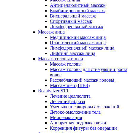
Антицеллюлитный массаж
Комбинированный массаж
Висцеральный массаж
Спортивный массаж
Лимфодренажный массаж
Массаж лица
Медицинский массаж лица
Пластический массаж лица
Лимфодренажный массаж лица
Лифтинг-массаж лица
Массаж головы и шеи
Массаж головы
Массаж головы для стимуляции роста
волос
Расслабляющий массаж головы
Массаж шеи (ШВЗ)
Beautylizer STT
Лечение целлюлита
Лечение фиброза
Уменьшение жировых отложений
Детокс-омоложение тела
Миорелаксация
Аппаратная подтяжка кожи
Коррекция фигуры без операции