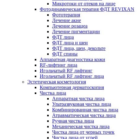
Микротоки от отеков на лице
Фотодинамическая терапия ФДТ REVIXAN
Фототерапия
Лечение акне
Лечение розацеа
Лечение пигментации
ФДТ лица
ФДТ лица и шеи
ФДТ лица, шеи, декольте
ФДТ спины
Аппаратная диагностика кожи
RF-лифтинг лица
Игольчатый RF лифтинг
Игольчатый RF лифтинг лица
Эстетическая косметология
Компьютерная дерматоскопия
Чистка лица
Аппаратная чистка лица
Ультразвуковая чистка лица
Комбинированная чистка лица
Атравматическая чистка лица
Ручная чистка лица
Механическая чистка лица
Чистка лица от черных точек
Чистка лица от угрей