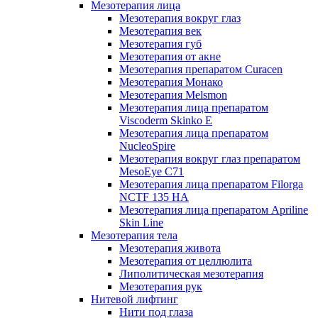
Мезотерапия лица
Мезотерапия вокруг глаз
Мезотерапия век
Мезотерапия губ
Мезотерапия от акне
Мезотерапия препаратом Curacen
Мезотерапия Монако
Мезотерапия Melsmon
Мезотерапия лица препаратом
Viscoderm Skinko E
Мезотерапия лица препаратом
NucleoSpire
Мезотерапия вокруг глаз препаратом
MesoEye С71
Мезотерапия лица препаратом Filorga
NCTF 135 HA
Мезотерапия лица препаратом Apriline
Skin Line
Мезотерапия тела
Мезотерапия живота
Мезотерапия от целлюлита
Липолитическая мезотерапия
Мезотерапия рук
Нитевой лифтинг
Нити под глаза