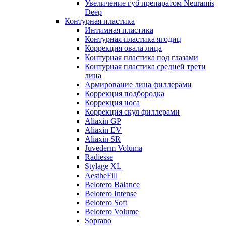
Увеличение губ препаратом Neuramis
Deep
Контурная пластика
Интимная пластика
Контурная пластика ягодиц
Коррекция овала лица
Контурная пластика под глазами
Контурная пластика средней трети
лица
Армирование лица филлерами
Коррекция подбородка
Коррекция носа
Коррекция скул филлерами
Aliaxin GP
Aliaxin EV
Aliaxin SR
Juvederm Voluma
Radiesse
Stylage XL
AestheFill
Belotero Balance
Belotero Intense
Belotero Soft
Belotero Volume
Soprano