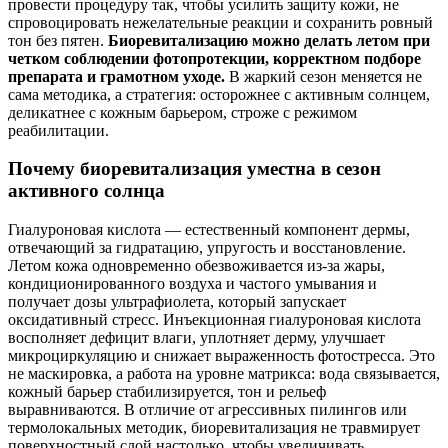
провести процедуру так, чтобы усилить защиту кожи, не
спровоцировать нежелательные реакции и сохранить ровный
тон без пятен.
Биоревитализацию можно делать летом при
четком соблюдении фотопротекции, корректном подборе
препарата и грамотном уходе.
В жаркий сезон меняется не
сама методика, а стратегия: осторожнее с активным солнцем,
деликатнее с кожным барьером, строже с режимом
реабилитации.
Почему биоревитализация уместна в сезон
активного солнца
Гиалуроновая кислота — естественный компонент дермы,
отвечающий за гидратацию, упругость и восстановление.
Летом кожа одновременно обезвоживается из-за жары,
кондиционированного воздуха и частого умывания и
получает дозы ультрафиолета, который запускает
оксидативный стресс. Инъекционная гиалуроновая кислота
восполняет дефицит влаги, уплотняет дерму, улучшает
микроциркуляцию и снижает выраженность фотостресса. Это
не маскировка, а работа на уровне матрикса: вода связывается,
кожный барьер стабилизируется, тон и рельеф
выравниваются. В отличие от агрессивных пилингов или
термолокальных методик, биоревитализация не травмирует
поверхностный слой настолько, чтобы увеличивать