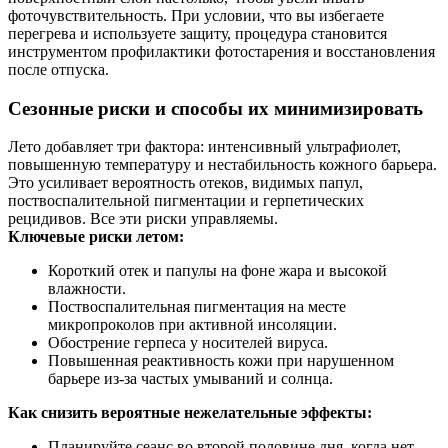
фоточувствительность. При условии, что вы избегаете
перегрева и используете защиту, процедура становится
инструментом профилактики фотоcтарения и восстановления
после отпуска.
Сезонные риски и способы их минимизировать
Лето добавляет три фактора: интенсивный ультрафиолет,
повышенную температуру и нестабильность кожного барьера.
Это усиливает вероятность отеков, видимых папул,
поствоспалительной пигментации и герпетических
рецидивов. Все эти риски управляемы.
Ключевые риски летом:
Короткий отек и папулы на фоне жара и высокой
влажности.
Поствоспалительная пигментация на месте
микропроколов при активной инсоляции.
Обострение герпеса у носителей вируса.
Повышенная реактивность кожи при нарушенном
барьере из-за частых умываний и солнца.
Как снизить вероятные нежелательные эффекты:
Планируйте сеанс во второй половине дня, когда нет