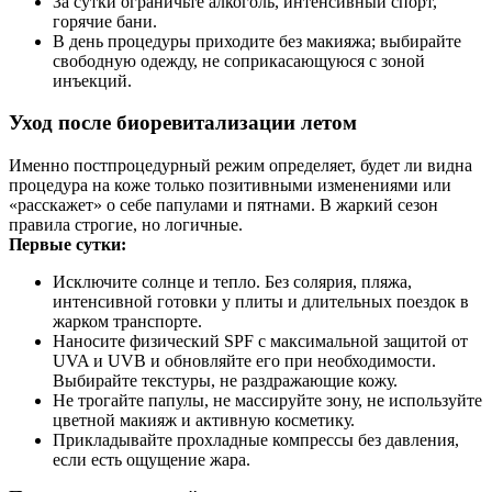
За сутки ограничьте алкоголь, интенсивный спорт,
горячие бани.
В день процедуры приходите без макияжа; выбирайте
свободную одежду, не соприкасающуюся с зоной
инъекций.
Уход после биоревитализации летом
Именно постпроцедурный режим определяет, будет ли видна
процедура на коже только позитивными изменениями или
«расскажет» о себе папулами и пятнами. В жаркий сезон
правила строгие, но логичные.
Первые сутки:
Исключите солнце и тепло. Без солярия, пляжа,
интенсивной готовки у плиты и длительных поездок в
жарком транспорте.
Наносите физический SPF с максимальной защитой от
UVA и UVB и обновляйте его при необходимости.
Выбирайте текстуры, не раздражающие кожу.
Не трогайте папулы, не массируйте зону, не используйте
цветной макияж и активную косметику.
Прикладывайте прохладные компрессы без давления,
если есть ощущение жара.