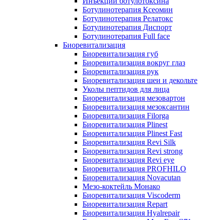
Инъекции ботулотоксина
Ботулинотерапия Ксеомин
Ботулинотерапия Релатокс
Ботулинотерапия Диспорт
Ботулинотерапия Full face
Биоревитализация
Биоревитализация губ
Биоревитализация вокруг глаз
Биоревитализация рук
Биоревитализация шеи и декольте
Уколы пептидов для лица
Биоревитализация мезовартон
Биоревитализация мезоксантин
Биоревитализация Filorga
Биоревитализация Plinest
Биоревитализация Plinest Fast
Биоревитализация Revi Silk
Биоревитализация Revi strong
Биоревитализация Revi eye
Биоревитализация PROFHILO
Биоревитализация Novacutan
Мезо-коктейль Монако
Биоревитализация Viscoderm
Биоревитализация Repart
Биоревитализация Hyalrepair