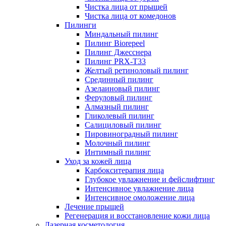
Чистка лица от прыщей
Чистка лица от комедонов
Пилинги
Миндальный пилинг
Пилинг Biorepeel
Пилинг Джесснера
Пилинг PRX-T33
Желтый ретиноловый пилинг
Срединный пилинг
Азелаиновый пилинг
Феруловый пилинг
Алмазный пилинг
Гликолевый пилинг
Салициловый пилинг
Пировиноградный пилинг
Молочный пилинг
Интимный пилинг
Уход за кожей лица
Карбокситерапия лица
Глубокое увлажнение и фейслифтинг
Интенсивное увлажнение лица
Интенсивное омоложение лица
Лечение прыщей
Регенерация и восстановление кожи лица
Лазерная косметология