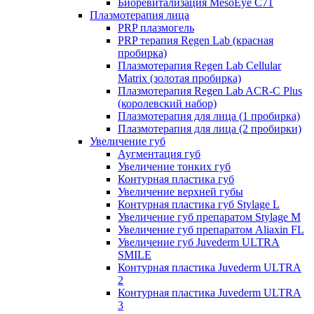
Биоревитализация MesoEye C71
Плазмотерапия лица
PRP плазмогель
PRP терапия Regen Lab (красная
пробирка)
Плазмотерапия Regen Lab Cellular
Matrix (золотая пробирка)
Плазмотерапия Regen Lab ACR-C Plus
(королевский набор)
Плазмотерапия для лица (1 пробирка)
Плазмотерапия для лица (2 пробирки)
Увеличение губ
Аугментация губ
Увеличение тонких губ
Контурная пластика губ
Увеличение верхней губы
Контурная пластика губ Stylage L
Увеличение губ препаратом Stylage M
Увеличение губ препаратом Aliaxin FL
Увеличение губ Juvederm ULTRA
SMILE
Контурная пластика Juvederm ULTRA
2
Контурная пластика Juvederm ULTRA
3