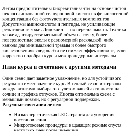
Летом предпочтительны биоревитализанты на основе чистой
некросслинкованной гиалуроновой кислоты в физиологичной
концентрации без фоточувствительных компонентов.
Допустимы аминокислоты и пептиды, не усиливающие
реактивность кожи. Лидокаин — по переносимости. Техника
также адаптируется: меньший объем на точку, более
поверхностные вколы с равномерной раскладкой, либо
канюля для минимальной травмы и более быстрого
«исчезновения» следов. Это не снижает эффективность, если
корректно подобран курс и межпроцедурные интервалы.
План курса и сочетание с другими методами
Один сеанс дает заметное увлажнение, но для устойчивого
результата имеет значение курс. В теплый сезон интервалы
между визитами выбирают с учетом вашей активности на
солнце и графика отпусков. Иногда оптимальна схема с
меньшими дозами, но с регулярной поддержкой.
Разумные сочетания летом:
Низкоэнергетическая LED-терапия для ускорения
восстановления.
Микротоковые процедуры в щадящем режиме спустя
несколько дней после инъекций.