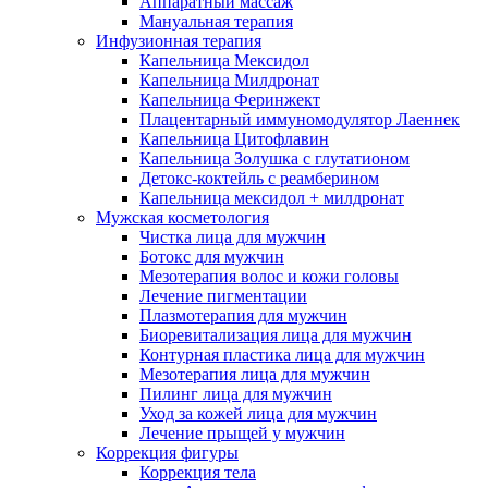
Аппаратный массаж
Мануальная терапия
Инфузионная терапия
Капельница Мексидол
Капельница Милдронат
Капельница Феринжект
Плацентарный иммуномодулятор Лаеннек
Капельница Цитофлавин
Капельница Золушка с глутатионом
Детокс-коктейль с реамберином
Капельница мексидол + милдронат
Мужская косметология
Чистка лица для мужчин
Ботокс для мужчин
Мезотерапия волос и кожи головы
Лечение пигментации
Плазмотерапия для мужчин
Биоревитализация лица для мужчин
Контурная пластика лица для мужчин
Мезотерапия лица для мужчин
Пилинг лица для мужчин
Уход за кожей лица для мужчин
Лечение прыщей у мужчин
Коррекция фигуры
Коррекция тела