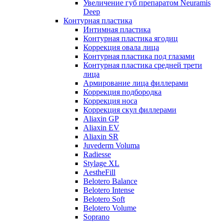
Увеличение губ препаратом Neuramis
Deep
Контурная пластика
Интимная пластика
Контурная пластика ягодиц
Коррекция овала лица
Контурная пластика под глазами
Контурная пластика средней трети
лица
Армирование лица филлерами
Коррекция подбородка
Коррекция носа
Коррекция скул филлерами
Aliaxin GP
Aliaxin EV
Aliaxin SR
Juvederm Voluma
Radiesse
Stylage XL
AestheFill
Belotero Balance
Belotero Intense
Belotero Soft
Belotero Volume
Soprano