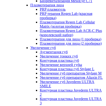
Биоревитализация MesoEye C71
Плазмотерапия лица
PRP плазмогель
PRP терапия Regen Lab (красная
пробирка)
Плазмотерапия Regen Lab Cellular
Matrix (золотая пробирка)
Плазмотерапия Regen Lab ACR-C Plus
(королевский набор)
Плазмотерапия для лица (1 пробирка)
Плазмотерапия для лица (2 пробирки)
Увеличение губ
Аугментация губ
Увеличение тонких губ
Контурная пластика губ
Увеличение верхней губы
Контурная пластика губ Stylage L
Увеличение губ препаратом Stylage M
Увеличение губ препаратом Aliaxin FL
Увеличение губ Juvederm ULTRA
SMILE
Контурная пластика Juvederm ULTRA
2
Контурная пластика Juvederm ULTRA
3