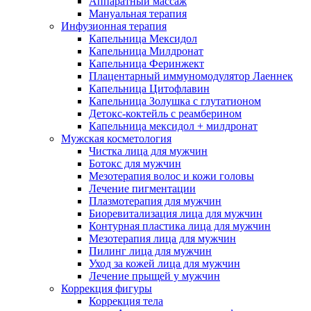
Аппаратный массаж
Мануальная терапия
Инфузионная терапия
Капельница Мексидол
Капельница Милдронат
Капельница Феринжект
Плацентарный иммуномодулятор Лаеннек
Капельница Цитофлавин
Капельница Золушка с глутатионом
Детокс-коктейль с реамберином
Капельница мексидол + милдронат
Мужская косметология
Чистка лица для мужчин
Ботокс для мужчин
Мезотерапия волос и кожи головы
Лечение пигментации
Плазмотерапия для мужчин
Биоревитализация лица для мужчин
Контурная пластика лица для мужчин
Мезотерапия лица для мужчин
Пилинг лица для мужчин
Уход за кожей лица для мужчин
Лечение прыщей у мужчин
Коррекция фигуры
Коррекция тела