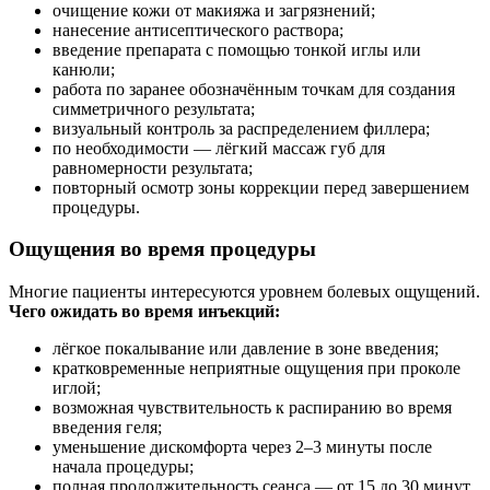
очищение кожи от макияжа и загрязнений;
нанесение антисептического раствора;
введение препарата с помощью тонкой иглы или
канюли;
работа по заранее обозначённым точкам для создания
симметричного результата;
визуальный контроль за распределением филлера;
по необходимости — лёгкий массаж губ для
равномерности результата;
повторный осмотр зоны коррекции перед завершением
процедуры.
Ощущения во время процедуры
Многие пациенты интересуются уровнем болевых ощущений.
Чего ожидать во время инъекций:
лёгкое покалывание или давление в зоне введения;
кратковременные неприятные ощущения при проколе
иглой;
возможная чувствительность к распиранию во время
введения геля;
уменьшение дискомфорта через 2–3 минуты после
начала процедуры;
полная продолжительность сеанса — от 15 до 30 минут.