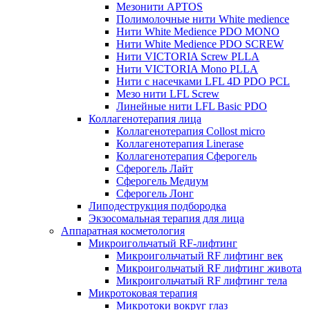
Мезонити APTOS
Полимолочные нити White medience
Нити White Medience PDO MONO
Нити White Medience PDO SCREW
Нити VICTORIA Screw PLLA
Нити VICTORIA Mono PLLA
Нити с насечками LFL 4D PDO PCL
Мезо нити LFL Screw
Линейные нити LFL Basic PDO
Коллагенотерапия лица
Коллагенотерапия Collost micro
Коллагенотерапия Linerase
Коллагенотерапия Сферогель
Сферогель Лайт
Сферогель Медиум
Сферогель Лонг
Липодеструкция подбородка
Экзосомальная терапия для лица
Аппаратная косметология
Микроигольчатый RF-лифтинг
Микроигольчатый RF лифтинг век
Микроигольчатый RF лифтинг живота
Микроигольчатый RF лифтинг тела
Микротоковая терапия
Микротоки вокруг глаз