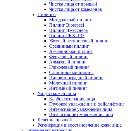
Чистка лица от прыщей
Чистка лица от комедонов
Пилинги
Миндальный пилинг
Пилинг Biorepeel
Пилинг Джесснера
Пилинг PRX-T33
Желтый ретиноловый пилинг
Срединный пилинг
Азелаиновый пилинг
Феруловый пилинг
Алмазный пилинг
Гликолевый пилинг
Салициловый пилинг
Пировиноградный пилинг
Молочный пилинг
Интимный пилинг
Уход за кожей лица
Карбокситерапия лица
Глубокое увлажнение и фейслифтинг
Интенсивное увлажнение лица
Интенсивное омоложение лица
Лечение прыщей
Регенерация и восстановление кожи лица
Лазерная косметология