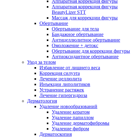
Аппаратная коррекция фигуры
Аппаратная коррекция фигуры
BeautyLizer STT
Массаж для коррекции фигуры
Обертывание
Обертывание для тела
Бандажное обертывание
Антицеллюлитное обертывание
Омоложение + детокс
Обертывание для коррекции фигуры
Антиоксидантное обертывание
Уход за телом
Избавление от лишнего веса
Коррекция силуэта
Лечение целлюлита
Инъекции липолитиков
Устранение растяжек
Лечение гипергидроза
Дерматология
Удаление новообразований
Удаление кератом
Удаление папиллом
Удаление дерматофибромы
Удаление фибром
Дерматоскопия