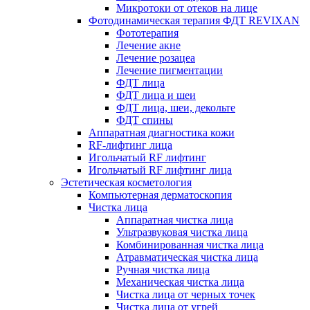
Микротоки от отеков на лице
Фотодинамическая терапия ФДТ REVIXAN
Фототерапия
Лечение акне
Лечение розацеа
Лечение пигментации
ФДТ лица
ФДТ лица и шеи
ФДТ лица, шеи, декольте
ФДТ спины
Аппаратная диагностика кожи
RF-лифтинг лица
Игольчатый RF лифтинг
Игольчатый RF лифтинг лица
Эстетическая косметология
Компьютерная дерматоскопия
Чистка лица
Аппаратная чистка лица
Ультразвуковая чистка лица
Комбинированная чистка лица
Атравматическая чистка лица
Ручная чистка лица
Механическая чистка лица
Чистка лица от черных точек
Чистка лица от угрей