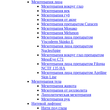
Мезотерапия лица
Мезотерапия вокруг глаз
Мезотерапия век
Мезотерапия губ
Мезотерапия от акне
Мезотерапия препаратом Curacen
Мезотерапия Монако
Мезотерапия Melsmon
Мезотерапия лица препаратом
Viscoderm Skinko E
Мезотерапия лица препаратом
NucleoSpire
Мезотерапия вокруг глаз препаратом
MesoEye С71
Мезотерапия лица препаратом Filorga
NCTF 135 HA
Мезотерапия лица препаратом Apriline
Skin Line
Мезотерапия тела
Мезотерапия живота
Мезотерапия от целлюлита
Липолитическая мезотерапия
Мезотерапия рук
Нитевой лифтинг
Нити под глаза