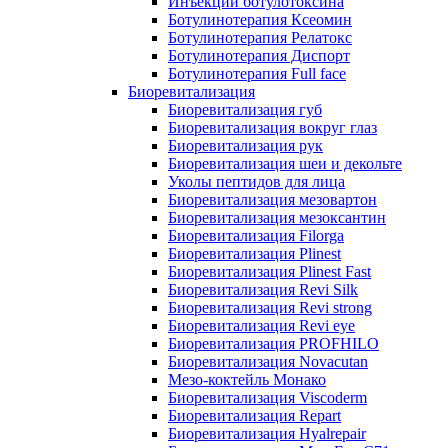
Инъекции ботулотоксина
Ботулинотерапия Ксеомин
Ботулинотерапия Релатокс
Ботулинотерапия Диспорт
Ботулинотерапия Full face
Биоревитализация
Биоревитализация губ
Биоревитализация вокруг глаз
Биоревитализация рук
Биоревитализация шеи и декольте
Уколы пептидов для лица
Биоревитализация мезовартон
Биоревитализация мезоксантин
Биоревитализация Filorga
Биоревитализация Plinest
Биоревитализация Plinest Fast
Биоревитализация Revi Silk
Биоревитализация Revi strong
Биоревитализация Revi eye
Биоревитализация PROFHILO
Биоревитализация Novacutan
Мезо-коктейль Монако
Биоревитализация Viscoderm
Биоревитализация Repart
Биоревитализация Hyalrepair