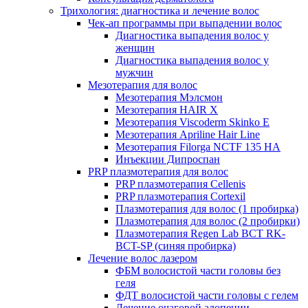
Трихология: диагностика и лечение волос
Чек-ап программы при выпадении волос
Диагностика выпадения волос у
женщин
Диагностика выпадения волос у
мужчин
Мезотерапия для волос
Мезотерапия Мэлсмон
Мезотерапия HAIR X
Мезотерапия Viscoderm Skinko E
Мезотерапия Apriline Hair Line
Мезотерапия Filorga NCTF 135 HA
Инъекции Дипроспан
PRP плазмотерапия для волос
PRP плазмотерапия Cellenis
PRP плазмотерапия Cortexil
Плазмотерапия для волос (1 пробирка)
Плазмотерапия для волос (2 пробирки)
Плазмотерапия Regen Lab BCT RK-
BCT-SP (синяя пробирка)
Лечение волос лазером
ФБМ волосистой части головы без
геля
ФДТ волосистой части головы с гелем
Лечение очаговой алопеции