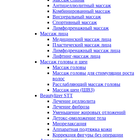
Антицеллюлитный массаж
Комбинированный массаж
Висцеральный массаж
Спортивный массаж
Лимфодренажный массаж
Массаж лица
Медицинский массаж лица
Пластический массаж лица
Лимфодренажный массаж лица
Лифтинг-массаж лица
Массаж головы и шеи
Массаж головы
Массаж головы для стимуляции роста
волос
Расслабляющий массаж головы
Массаж шеи (ШВЗ)
Beautylizer STT
Лечение целлюлита
Лечение фиброза
Уменьшение жировых отложений
Детокс-омоложение тела
Миорелаксация
Аппаратная подтяжка кожи
Коррекция фигуры без операции