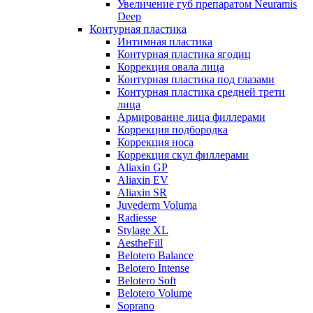
Увеличение губ препаратом Neuramis
Deep
Контурная пластика
Интимная пластика
Контурная пластика ягодиц
Коррекция овала лица
Контурная пластика под глазами
Контурная пластика средней трети
лица
Армирование лица филлерами
Коррекция подбородка
Коррекция носа
Коррекция скул филлерами
Aliaxin GP
Aliaxin EV
Aliaxin SR
Juvederm Voluma
Radiesse
Stylage XL
AestheFill
Belotero Balance
Belotero Intense
Belotero Soft
Belotero Volume
Soprano