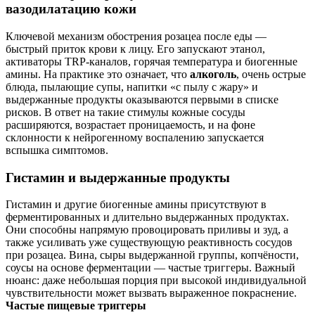
вазодилатацию кожи
Ключевой механизм обострения розацеа после еды —
быстрый приток крови к лицу. Его запускают этанол,
активаторы TRP‑каналов, горячая температура и биогенные
амины. На практике это означает, что
алкоголь
, очень острые
блюда, пылающие супы, напитки «с пылу с жару» и
выдержанные продукты оказываются первыми в списке
рисков. В ответ на такие стимулы кожные сосуды
расширяются, возрастает проницаемость, и на фоне
склонности к нейрогенному воспалению запускается
вспышка симптомов.
Гистамин и выдержанные продукты
Гистамин и другие биогенные амины присутствуют в
ферментированных и длительно выдержанных продуктах.
Они способны напрямую провоцировать приливы и зуд, а
также усиливать уже существующую реактивность сосудов
при розацеа. Вина, сыры выдержанной группы, копчёности,
соусы на основе ферментации — частые триггеры. Важный
нюанс: даже небольшая порция при высокой индивидуальной
чувствительности может вызвать выраженное покраснение.
Частые пищевые триггеры