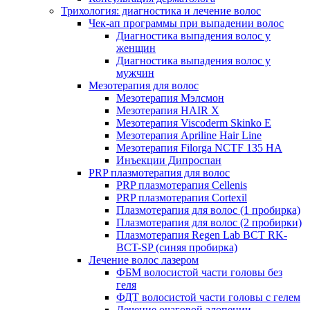
Трихология: диагностика и лечение волос
Чек-ап программы при выпадении волос
Диагностика выпадения волос у
женщин
Диагностика выпадения волос у
мужчин
Мезотерапия для волос
Мезотерапия Мэлсмон
Мезотерапия HAIR X
Мезотерапия Viscoderm Skinko E
Мезотерапия Apriline Hair Line
Мезотерапия Filorga NCTF 135 HA
Инъекции Дипроспан
PRP плазмотерапия для волос
PRP плазмотерапия Cellenis
PRP плазмотерапия Cortexil
Плазмотерапия для волос (1 пробирка)
Плазмотерапия для волос (2 пробирки)
Плазмотерапия Regen Lab BCT RK-
BCT-SP (синяя пробирка)
Лечение волос лазером
ФБМ волосистой части головы без
геля
ФДТ волосистой части головы с гелем
Лечение очаговой алопеции