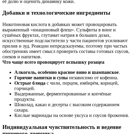
её долю и оценить динамику кожи.
Добавки и технологические ингредиенты
Никотиновая кислота в добавках может провоцировать
выраженный «ниациновый флеш». Сульфиты в вине и
сушёных фруктах, глутамат натрия в больших дозах,
искусственные подсластители у части пациентов усиливают
прилив и зуд. Реакции непредсказуемы, поэтому при частых
обострениях имеет смысл проверить составы готовых соусов,
снеков и напитков.
Что чаще всего провоцирует вспышку розацеа
Алкоголь, особенно красное вино и шампанское
.
Горячие напитки и супы
независимо от кофеина.
Острые блюда
с чили, перцем, имбирём, корицей,
горчицей.
Выдержанные, ферментированные и копчёные
продукты.
Шоколад, какао и десерты с высоким содержанием
сахара.
Кислые маринады на основе уксуса и соусов брожения.
Индивидуальная чувствительность и ведение
пищевого дневника