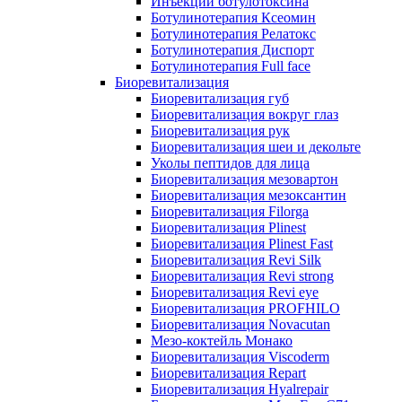
Инъекции ботулотоксина
Ботулинотерапия Ксеомин
Ботулинотерапия Релатокс
Ботулинотерапия Диспорт
Ботулинотерапия Full face
Биоревитализация
Биоревитализация губ
Биоревитализация вокруг глаз
Биоревитализация рук
Биоревитализация шеи и декольте
Уколы пептидов для лица
Биоревитализация мезовартон
Биоревитализация мезоксантин
Биоревитализация Filorga
Биоревитализация Plinest
Биоревитализация Plinest Fast
Биоревитализация Revi Silk
Биоревитализация Revi strong
Биоревитализация Revi eye
Биоревитализация PROFHILO
Биоревитализация Novacutan
Мезо-коктейль Монако
Биоревитализация Viscoderm
Биоревитализация Repart
Биоревитализация Hyalrepair