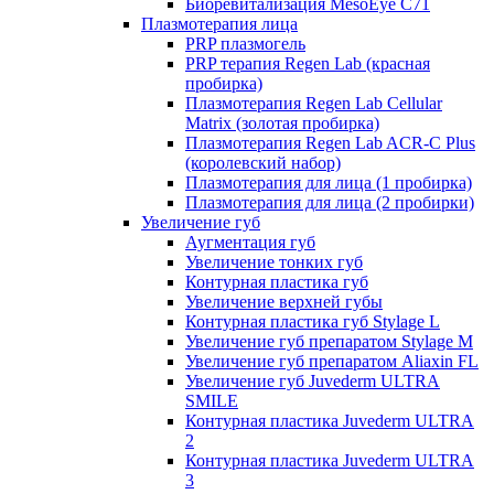
Биоревитализация MesoEye C71
Плазмотерапия лица
PRP плазмогель
PRP терапия Regen Lab (красная
пробирка)
Плазмотерапия Regen Lab Cellular
Matrix (золотая пробирка)
Плазмотерапия Regen Lab ACR-C Plus
(королевский набор)
Плазмотерапия для лица (1 пробирка)
Плазмотерапия для лица (2 пробирки)
Увеличение губ
Аугментация губ
Увеличение тонких губ
Контурная пластика губ
Увеличение верхней губы
Контурная пластика губ Stylage L
Увеличение губ препаратом Stylage M
Увеличение губ препаратом Aliaxin FL
Увеличение губ Juvederm ULTRA
SMILE
Контурная пластика Juvederm ULTRA
2
Контурная пластика Juvederm ULTRA
3