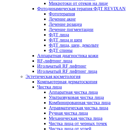
Микротоки от отеков на лице
Фотодинамическая терапия ФДТ REVIXAN
Фототерапия
Лечение акне
Лечение розацеа
Лечение пигментации
ФДТ лица
ФДТ лица и шеи
ФДТ лица, шеи, декольте
ФДТ спины
Аппаратная диагностика кожи
RF-лифтинг лица
Игольчатый RF лифтинг
Игольчатый RF лифтинг лица
Эстетическая косметология
Компьютерная дерматоскопия
Чистка лица
Аппаратная чистка лица
Ультразвуковая чистка лица
Комбинированная чистка лица
Атравматическая чистка лица
Ручная чистка лица
Механическая чистка лица
Чистка лица от черных точек
Чистка лица от угрей