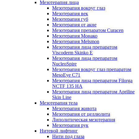
Мезотерапия лица
Мезотерапия вокруг глаз
Мезотерапия век
Мезотерапия губ
Мезотерапия от акне
Мезотерапия препаратом Curacen
Мезотерапия Монако
Мезотерапия Melsmon
Мезотерапия лица препаратом
Viscoderm Skinko E
Мезотерапия лица препаратом
NucleoSpire
Мезотерапия вокруг глаз препаратом
MesoEye С71
Мезотерапия лица препаратом Filorga
NCTF 135 HA
Мезотерапия лица препаратом Apriline
Skin Line
Мезотерапия тела
Мезотерапия живота
Мезотерапия от целлюлита
Липолитическая мезотерапия
Мезотерапия рук
Нитевой лифтинг
Нити под глаза