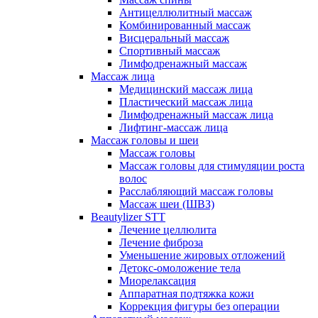
Антицеллюлитный массаж
Комбинированный массаж
Висцеральный массаж
Спортивный массаж
Лимфодренажный массаж
Массаж лица
Медицинский массаж лица
Пластический массаж лица
Лимфодренажный массаж лица
Лифтинг-массаж лица
Массаж головы и шеи
Массаж головы
Массаж головы для стимуляции роста
волос
Расслабляющий массаж головы
Массаж шеи (ШВЗ)
Beautylizer STT
Лечение целлюлита
Лечение фиброза
Уменьшение жировых отложений
Детокс-омоложение тела
Миорелаксация
Аппаратная подтяжка кожи
Коррекция фигуры без операции