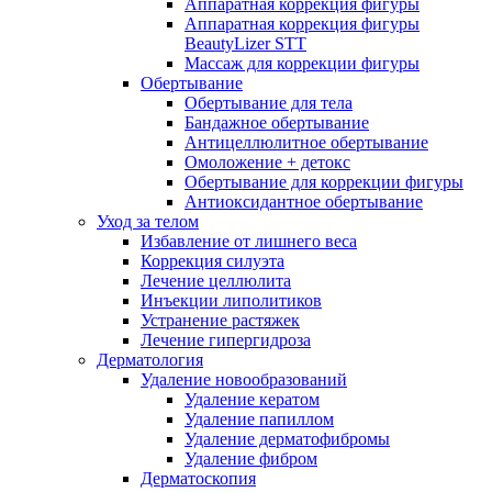
Аппаратная коррекция фигуры
Аппаратная коррекция фигуры
BeautyLizer STT
Массаж для коррекции фигуры
Обертывание
Обертывание для тела
Бандажное обертывание
Антицеллюлитное обертывание
Омоложение + детокс
Обертывание для коррекции фигуры
Антиоксидантное обертывание
Уход за телом
Избавление от лишнего веса
Коррекция силуэта
Лечение целлюлита
Инъекции липолитиков
Устранение растяжек
Лечение гипергидроза
Дерматология
Удаление новообразований
Удаление кератом
Удаление папиллом
Удаление дерматофибромы
Удаление фибром
Дерматоскопия