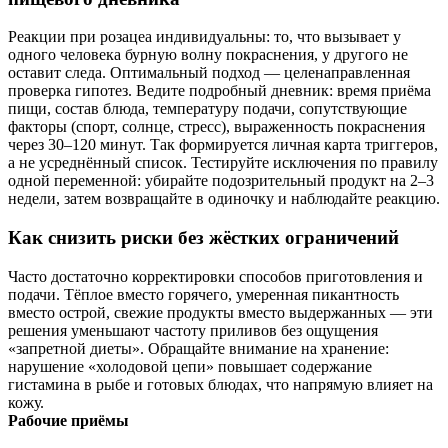
Реакции при розацеа индивидуальны: то, что вызывает у
одного человека бурную волну покраснения, у другого не
оставит следа. Оптимальный подход — целенаправленная
проверка гипотез. Ведите подробный дневник: время приёма
пищи, состав блюда, температуру подачи, сопутствующие
факторы (спорт, солнце, стресс), выраженность покраснения
через 30–120 минут. Так формируется личная карта триггеров,
а не усреднённый список. Тестируйте исключения по правилу
одной переменной: убирайте подозрительный продукт на 2–3
недели, затем возвращайте в одиночку и наблюдайте реакцию.
Как снизить риски без жёстких ограничений
Часто достаточно корректировки способов приготовления и
подачи. Тёплое вместо горячего, умеренная пикантность
вместо острой, свежие продукты вместо выдержанных — эти
решения уменьшают частоту приливов без ощущения
«запретной диеты». Обращайте внимание на хранение:
нарушение «холодовой цепи» повышает содержание
гистамина в рыбе и готовых блюдах, что напрямую влияет на
кожу.
Рабочие приёмы