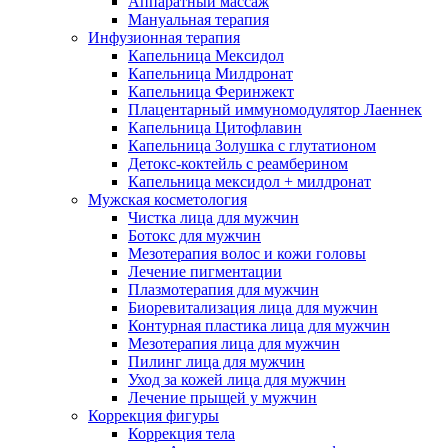
Аппаратный массаж
Мануальная терапия
Инфузионная терапия
Капельница Мексидол
Капельница Милдронат
Капельница Феринжект
Плацентарный иммуномодулятор Лаеннек
Капельница Цитофлавин
Капельница Золушка с глутатионом
Детокс-коктейль с реамберином
Капельница мексидол + милдронат
Мужская косметология
Чистка лица для мужчин
Ботокс для мужчин
Мезотерапия волос и кожи головы
Лечение пигментации
Плазмотерапия для мужчин
Биоревитализация лица для мужчин
Контурная пластика лица для мужчин
Мезотерапия лица для мужчин
Пилинг лица для мужчин
Уход за кожей лица для мужчин
Лечение прыщей у мужчин
Коррекция фигуры
Коррекция тела