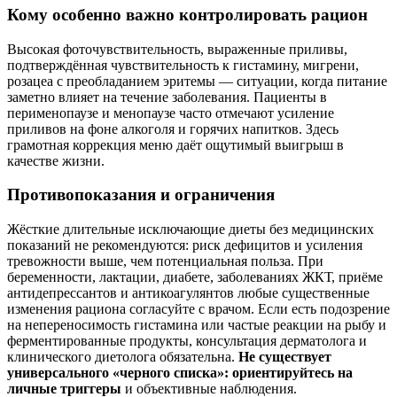
Кому особенно важно контролировать рацион
Высокая фоточувствительность, выраженные приливы,
подтверждённая чувствительность к гистамину, мигрени,
розацеа с преобладанием эритемы — ситуации, когда питание
заметно влияет на течение заболевания. Пациенты в
перименопаузе и менопаузе часто отмечают усиление
приливов на фоне алкоголя и горячих напитков. Здесь
грамотная коррекция меню даёт ощутимый выигрыш в
качестве жизни.
Противопоказания и ограничения
Жёсткие длительные исключающие диеты без медицинских
показаний не рекомендуются: риск дефицитов и усиления
тревожности выше, чем потенциальная польза. При
беременности, лактации, диабете, заболеваниях ЖКТ, приёмe
антидепрессантов и антикоагулянтов любые существенные
изменения рациона согласуйте с врачом. Если есть подозрение
на непереносимость гистамина или частые реакции на рыбу и
ферментированные продукты, консультация дерматолога и
клинического диетолога обязательна.
Не существует
универсального «черного списка»: ориентируйтесь на
личные триггеры
и объективные наблюдения.