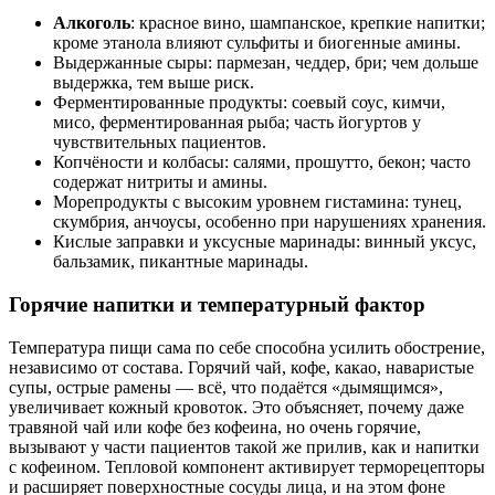
Алкоголь
: красное вино, шампанское, крепкие напитки;
кроме этанола влияют сульфиты и биогенные амины.
Выдержанные сыры: пармезан, чеддер, бри; чем дольше
выдержка, тем выше риск.
Ферментированные продукты: соевый соус, кимчи,
мисо, ферментированная рыба; часть йогуртов у
чувствительных пациентов.
Копчёности и колбасы: салями, прошутто, бекон; часто
содержат нитриты и амины.
Морепродукты с высоким уровнем гистамина: тунец,
скумбрия, анчоусы, особенно при нарушениях хранения.
Кислые заправки и уксусные маринады: винный уксус,
бальзамик, пикантные маринады.
Горячие напитки и температурный фактор
Температура пищи сама по себе способна усилить обострение,
независимо от состава. Горячий чай, кофе, какао, наваристые
супы, острые рамены — всё, что подаётся «дымящимся»,
увеличивает кожный кровоток. Это объясняет, почему даже
травяной чай или кофе без кофеина, но очень горячие,
вызывают у части пациентов такой же прилив, как и напитки
с кофеином. Тепловой компонент активирует терморецепторы
и расширяет поверхностные сосуды лица, и на этом фоне