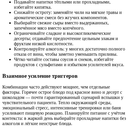
Подавайте напитки тёплыми или прохладными,
избегайте кипятка.
Снижайте остроту: заменяйте чили на мягкие травы и
ароматические смеси без жгучих компонентов.
Выбирайте свежие сыры вместо выдержанных,
запечённое мясо вместо копчёного.
Ограничивайте сладкие и высокогликемические
десерты; отдавайте предпочтение цельным злакам и
фруктам низкой кислотности.
Контролируйте алкоголь: у многих достаточно полного
отказа от вина, чтобы заметно уменьшить приливы.
Чётко читайте составы соусов и снеков, избегайте
продуктов с сульфитами и избытком усилителей вкуса.
Взаимное усиление триггеров
Комбинации часто действуют мощнее, чем отдельные
факторы. Горячее острое блюдо под красное вино и десерт с
шоколадом — почти гарантированный сценарий вспышки у
чувствительного пациента. Тепло окружающей среды,
эмоциональный стресс, интенсивные тренировки или баня
усиливают пищевую реакцию. Планируйте питание с учётом
контекста: в жаркий день выбирайте прохладные напитки без
алкоголя и лёгкие неострые блюда.