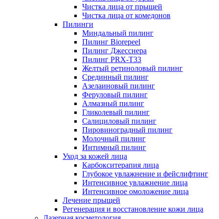
Чистка лица от прыщей
Чистка лица от комедонов
Пилинги
Миндальный пилинг
Пилинг Biorepeel
Пилинг Джесснера
Пилинг PRX-T33
Желтый ретиноловый пилинг
Срединный пилинг
Азелаиновый пилинг
Феруловый пилинг
Алмазный пилинг
Гликолевый пилинг
Салициловый пилинг
Пировиноградный пилинг
Молочный пилинг
Интимный пилинг
Уход за кожей лица
Карбокситерапия лица
Глубокое увлажнение и фейслифтинг
Интенсивное увлажнение лица
Интенсивное омоложение лица
Лечение прыщей
Регенерация и восстановление кожи лица
Лазерная косметология