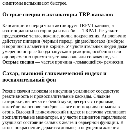
симптомы вспыхивают быстрее.
Острые специи и активаторы TRP‑каналов
Капсаицин из перца чили активирует TRPV1‑каналы, а
изотиоцианаты из горчицы и васаби — TRPA1. Результат
предсказуем: тепло, жжение, волна покраснения. Аналогично
действует пиперин (чёрный перец), gingerol/шогаол (имбирь)
и коричный альдегид в корице. У чувствительных людей даже
умеренно острые блюда запускают реакцию, особенно если
одновременно присутствует алкоголь или горячая подача.
Острые специи
— частая причина «ломающейся» ремиссии.
Сахар, высокий гликемический индекс и
воспалительный фон
Резкие скачки глюкозы и инсулина усиливают сосудистую
реактивность и провоспалительные каскады. Сладкие
газировки, выпечка из белой муки, десерты с сиропами,
коктейли на основе ликёров — все они подливают масла в
огонь. Высокий гликемический индекс и нагрузка усиливают
воспалительные медиаторы, а у части пациентов параллельно
ухудшают состояние сальных желез и барьерной функции. В
итоге покраснение держится дольше, а ощущения жжения