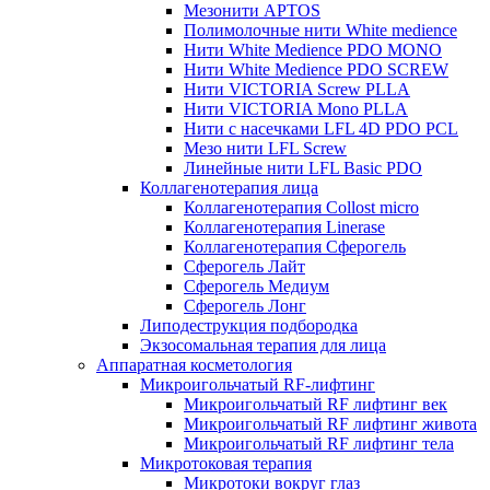
Мезонити APTOS
Полимолочные нити White medience
Нити White Medience PDO MONO
Нити White Medience PDO SCREW
Нити VICTORIA Screw PLLA
Нити VICTORIA Mono PLLA
Нити с насечками LFL 4D PDO PCL
Мезо нити LFL Screw
Линейные нити LFL Basic PDO
Коллагенотерапия лица
Коллагенотерапия Collost micro
Коллагенотерапия Linerase
Коллагенотерапия Сферогель
Сферогель Лайт
Сферогель Медиум
Сферогель Лонг
Липодеструкция подбородка
Экзосомальная терапия для лица
Аппаратная косметология
Микроигольчатый RF-лифтинг
Микроигольчатый RF лифтинг век
Микроигольчатый RF лифтинг живота
Микроигольчатый RF лифтинг тела
Микротоковая терапия
Микротоки вокруг глаз