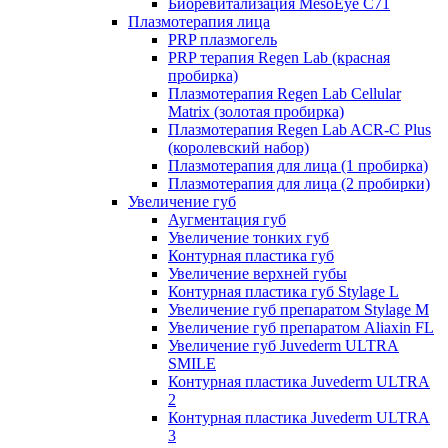
Биоревитализация MesoEye C71
Плазмотерапия лица
PRP плазмогель
PRP терапия Regen Lab (красная
пробирка)
Плазмотерапия Regen Lab Cellular
Matrix (золотая пробирка)
Плазмотерапия Regen Lab ACR-C Plus
(королевский набор)
Плазмотерапия для лица (1 пробирка)
Плазмотерапия для лица (2 пробирки)
Увеличение губ
Аугментация губ
Увеличение тонких губ
Контурная пластика губ
Увеличение верхней губы
Контурная пластика губ Stylage L
Увеличение губ препаратом Stylage M
Увеличение губ препаратом Aliaxin FL
Увеличение губ Juvederm ULTRA
SMILE
Контурная пластика Juvederm ULTRA
2
Контурная пластика Juvederm ULTRA
3