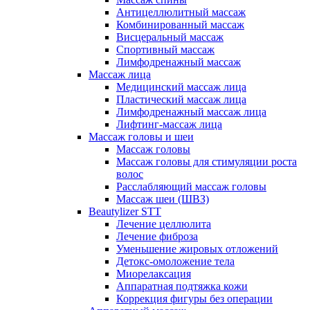
Антицеллюлитный массаж
Комбинированный массаж
Висцеральный массаж
Спортивный массаж
Лимфодренажный массаж
Массаж лица
Медицинский массаж лица
Пластический массаж лица
Лимфодренажный массаж лица
Лифтинг-массаж лица
Массаж головы и шеи
Массаж головы
Массаж головы для стимуляции роста
волос
Расслабляющий массаж головы
Массаж шеи (ШВЗ)
Beautylizer STT
Лечение целлюлита
Лечение фиброза
Уменьшение жировых отложений
Детокс-омоложение тела
Миорелаксация
Аппаратная подтяжка кожи
Коррекция фигуры без операции