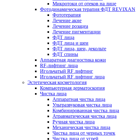
Микротоки от отеков на лице
Фотодинамическая терапия ФДТ REVIXAN
Фототерапия
Лечение акне
Лечение розацеа
Лечение пигментации
ФДТ лица
ФДТ лица и шеи
ФДТ лица, шеи, декольте
ФДТ спины
Аппаратная диагностика кожи
RF-лифтинг лица
Игольчатый RF лифтинг
Игольчатый RF лифтинг лица
Эстетическая косметология
Компьютерная дерматоскопия
Чистка лица
Аппаратная чистка лица
Ультразвуковая чистка лица
Комбинированная чистка лица
Атравматическая чистка лица
Ручная чистка лица
Механическая чистка лица
Чистка лица от черных точек
Чистка лица от угрей