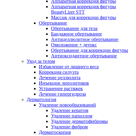
Аппаратная коррекция фигуры
Аппаратная коррекция фигуры
BeautyLizer STT
Массаж для коррекции фигуры
Обертывание
Обертывание для тела
Бандажное обертывание
Антицеллюлитное обертывание
Омоложение + детокс
Обертывание для коррекции фигуры
Антиоксидантное обертывание
Уход за телом
Избавление от лишнего веса
Коррекция силуэта
Лечение целлюлита
Инъекции липолитиков
Устранение растяжек
Лечение гипергидроза
Дерматология
Удаление новообразований
Удаление кератом
Удаление папиллом
Удаление дерматофибромы
Удаление фибром
Дерматоскопия