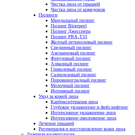
Чистка лица от прыщей
Чистка лица от комедонов
Пилинги
Миндальный пилинг
Пилинг Biorepeel
Пилинг Джесснера
Пилинг PRX-T33
Желтый ретиноловый пилинг
Срединный пилинг
Азелаиновый пилинг
Феруловый пилинг
Алмазный пилинг
Гликолевый пилинг
Салициловый пилинг
Пировиноградный пилинг
Молочный пилинг
Интимный пилинг
Уход за кожей лица
Карбокситерапия лица
Глубокое увлажнение и фейслифтинг
Интенсивное увлажнение лица
Интенсивное омоложение лица
Лечение прыщей
Регенерация и восстановление кожи лица
Лазерная косметология