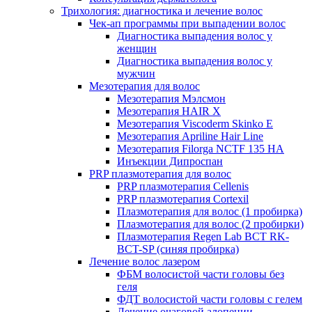
Трихология: диагностика и лечение волос
Чек-ап программы при выпадении волос
Диагностика выпадения волос у
женщин
Диагностика выпадения волос у
мужчин
Мезотерапия для волос
Мезотерапия Мэлсмон
Мезотерапия HAIR X
Мезотерапия Viscoderm Skinko E
Мезотерапия Apriline Hair Line
Мезотерапия Filorga NCTF 135 HA
Инъекции Дипроспан
PRP плазмотерапия для волос
PRP плазмотерапия Cellenis
PRP плазмотерапия Cortexil
Плазмотерапия для волос (1 пробирка)
Плазмотерапия для волос (2 пробирки)
Плазмотерапия Regen Lab BCT RK-
BCT-SP (синяя пробирка)
Лечение волос лазером
ФБМ волосистой части головы без
геля
ФДТ волосистой части головы с гелем
Лечение очаговой алопеции