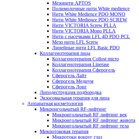
Мезонити APTOS
Полимолочные нити White medience
Нити White Medience PDO MONO
Нити White Medience PDO SCREW
Нити VICTORIA Screw PLLA
Нити VICTORIA Mono PLLA
Нити с насечками LFL 4D PDO PCL
Мезо нити LFL Screw
Линейные нити LFL Basic PDO
Коллагенотерапия лица
Коллагенотерапия Collost micro
Коллагенотерапия Linerase
Коллагенотерапия Сферогель
Сферогель Лайт
Сферогель Медиум
Сферогель Лонг
Липодеструкция подбородка
Экзосомальная терапия для лица
Аппаратная косметология
Микроигольчатый RF-лифтинг
Микроигольчатый RF лифтинг век
Микроигольчатый RF лифтинг живота
Микроигольчатый RF лифтинг тела
Микротоковая терапия
Микротоки вокруг глаз