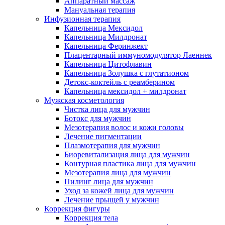
Аппаратный массаж
Мануальная терапия
Инфузионная терапия
Капельница Мексидол
Капельница Милдронат
Капельница Феринжект
Плацентарный иммуномодулятор Лаеннек
Капельница Цитофлавин
Капельница Золушка с глутатионом
Детокс-коктейль с реамберином
Капельница мексидол + милдронат
Мужская косметология
Чистка лица для мужчин
Ботокс для мужчин
Мезотерапия волос и кожи головы
Лечение пигментации
Плазмотерапия для мужчин
Биоревитализация лица для мужчин
Контурная пластика лица для мужчин
Мезотерапия лица для мужчин
Пилинг лица для мужчин
Уход за кожей лица для мужчин
Лечение прыщей у мужчин
Коррекция фигуры
Коррекция тела