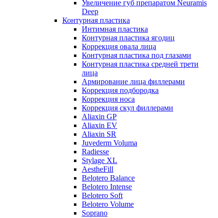
Увеличение губ препаратом Neuramis
Deep
Контурная пластика
Интимная пластика
Контурная пластика ягодиц
Коррекция овала лица
Контурная пластика под глазами
Контурная пластика средней трети
лица
Армирование лица филлерами
Коррекция подбородка
Коррекция носа
Коррекция скул филлерами
Aliaxin GP
Aliaxin EV
Aliaxin SR
Juvederm Voluma
Radiesse
Stylage XL
AestheFill
Belotero Balance
Belotero Intense
Belotero Soft
Belotero Volume
Soprano