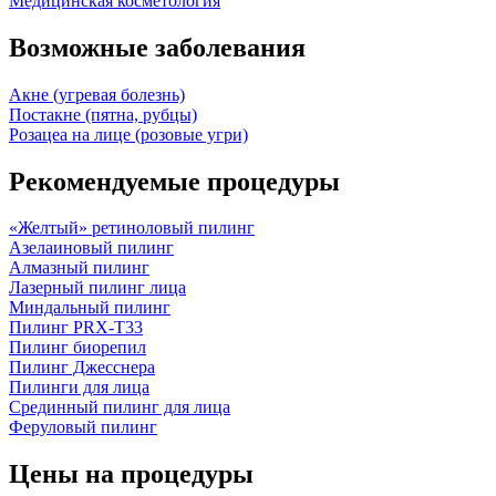
Медицинская косметология
Возможные заболевания
Акне (угревая болезнь)
Постакне (пятна, рубцы)
Розацеа на лице (розовые угри)
Рекомендуемые процедуры
«Желтый» ретиноловый пилинг
Азелаиновый пилинг
Алмазный пилинг
Лазерный пилинг лица
Миндальный пилинг
Пилинг PRX-T33
Пилинг биорепил
Пилинг Джесснера
Пилинги для лица
Срединный пилинг для лица
Феруловый пилинг
Цены на процедуры