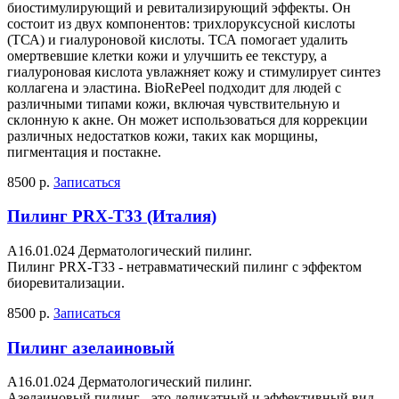
биостимулирующий и ревитализирующий эффекты. Он
состоит из двух компонентов: трихлоруксусной кислоты
(ТСА) и гиалуроновой кислоты. ТСА помогает удалить
омертвевшие клетки кожи и улучшить ее текстуру, а
гиалуроновая кислота увлажняет кожу и стимулирует синтез
коллагена и эластина. BioRePeel подходит для людей с
различными типами кожи, включая чувствительную и
склонную к акне. Он может использоваться для коррекции
различных недостатков кожи, таких как морщины,
пигментация и постакне.
8500 р.
Записаться
Пилинг PRX-T33 (Италия)
A16.01.024 Дерматологический пилинг.
Пилинг PRX-T33 - нетравматический пилинг с эффектом
биоревитализации.
8500 р.
Записаться
Пилинг азелаиновый
A16.01.024 Дерматологический пилинг.
Азелаиновый пилинг - это деликатный и эффективный вид