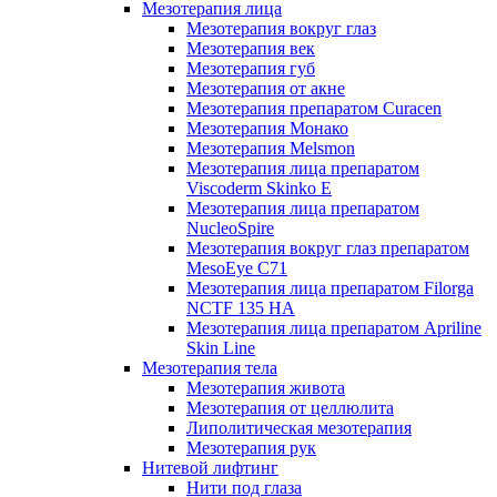
Мезотерапия лица
Мезотерапия вокруг глаз
Мезотерапия век
Мезотерапия губ
Мезотерапия от акне
Мезотерапия препаратом Curacen
Мезотерапия Монако
Мезотерапия Melsmon
Мезотерапия лица препаратом
Viscoderm Skinko E
Мезотерапия лица препаратом
NucleoSpire
Мезотерапия вокруг глаз препаратом
MesoEye С71
Мезотерапия лица препаратом Filorga
NCTF 135 HA
Мезотерапия лица препаратом Apriline
Skin Line
Мезотерапия тела
Мезотерапия живота
Мезотерапия от целлюлита
Липолитическая мезотерапия
Мезотерапия рук
Нитевой лифтинг
Нити под глаза