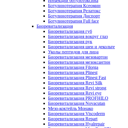
Инъекции ботулотоксина
Ботулинотерапия Ксеомин
Ботулинотерапия Релатокс
Ботулинотерапия Диспорт
Ботулинотерапия Full face
Биоревитализация
Биоревитализация губ
Биоревитализация вокруг глаз
Биоревитализация рук
Биоревитализация шеи и декольте
Уколы пептидов для лица
Биоревитализация мезовартон
Биоревитализация мезоксантин
Биоревитализация Filorga
Биоревитализация Plinest
Биоревитализация Plinest Fast
Биоревитализация Revi Silk
Биоревитализация Revi strong
Биоревитализация Revi eye
Биоревитализация PROFHILO
Биоревитализация Novacutan
Мезо-коктейль Монако
Биоревитализация Viscoderm
Биоревитализация Repart
Биоревитализация Hyalrepair