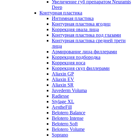
Увеличение губ препаратом Neuramis
Deep
Контурная пластика
Интимная пластика
Контурная пластика ягодиц
Коррекция овала лица
Контурная пластика под глазами
Контурная пластика средней трети
лица
Армирование лица филлерами
Коррекция подбородка
Коррекция носа
Коррекция скул филлерами
Aliaxin GP
Aliaxin EV
Aliaxin SR
Juvederm Voluma
Radiesse
Stylage XL
AestheFill
Belotero Balance
Belotero Intense
Belotero Soft
Belotero Volume
Soprano