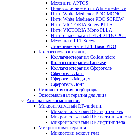
Мезонити APTOS
Полимолочные нити White medience
Нити White Medience PDO MONO
Нити White Medience PDO SCREW
Нити VICTORIA Screw PLLA
Нити VICTORIA Mono PLLA
Нити с насечками LFL 4D PDO PCL
Мезо нити LFL Screw
Линейные нити LFL Basic PDO
Коллагенотерапия лица
Коллагенотерапия Collost micro
Коллагенотерапия Linerase
Коллагенотерапия Сферогель
Сферогель Лайт
Сферогель Медиум
Сферогель Лонг
Липодеструкция подбородка
Экзосомальная терапия для лица
Аппаратная косметология
Микроигольчатый RF-лифтинг
Микроигольчатый RF лифтинг век
Микроигольчатый RF лифтинг живота
Микроигольчатый RF лифтинг тела
Микротоковая терапия
Микротоки вокруг глаз