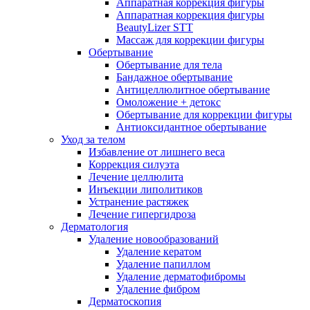
Аппаратная коррекция фигуры
Аппаратная коррекция фигуры
BeautyLizer STT
Массаж для коррекции фигуры
Обертывание
Обертывание для тела
Бандажное обертывание
Антицеллюлитное обертывание
Омоложение + детокс
Обертывание для коррекции фигуры
Антиоксидантное обертывание
Уход за телом
Избавление от лишнего веса
Коррекция силуэта
Лечение целлюлита
Инъекции липолитиков
Устранение растяжек
Лечение гипергидроза
Дерматология
Удаление новообразований
Удаление кератом
Удаление папиллом
Удаление дерматофибромы
Удаление фибром
Дерматоскопия