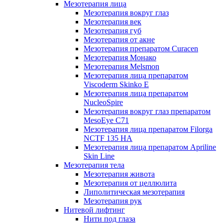
Мезотерапия лица
Мезотерапия вокруг глаз
Мезотерапия век
Мезотерапия губ
Мезотерапия от акне
Мезотерапия препаратом Curacen
Мезотерапия Монако
Мезотерапия Melsmon
Мезотерапия лица препаратом
Viscoderm Skinko E
Мезотерапия лица препаратом
NucleoSpire
Мезотерапия вокруг глаз препаратом
MesoEye С71
Мезотерапия лица препаратом Filorga
NCTF 135 HA
Мезотерапия лица препаратом Apriline
Skin Line
Мезотерапия тела
Мезотерапия живота
Мезотерапия от целлюлита
Липолитическая мезотерапия
Мезотерапия рук
Нитевой лифтинг
Нити под глаза