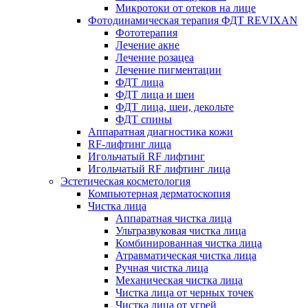
Микротоки от отеков на лице
Фотодинамическая терапия ФДТ REVIXAN
Фототерапия
Лечение акне
Лечение розацеа
Лечение пигментации
ФДТ лица
ФДТ лица и шеи
ФДТ лица, шеи, декольте
ФДТ спины
Аппаратная диагностика кожи
RF-лифтинг лица
Игольчатый RF лифтинг
Игольчатый RF лифтинг лица
Эстетическая косметология
Компьютерная дерматоскопия
Чистка лица
Аппаратная чистка лица
Ультразвуковая чистка лица
Комбинированная чистка лица
Атравматическая чистка лица
Ручная чистка лица
Механическая чистка лица
Чистка лица от черных точек
Чистка лица от угрей