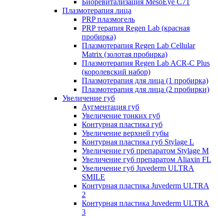
Биоревитализация MesoEye C71
Плазмотерапия лица
PRP плазмогель
PRP терапия Regen Lab (красная
пробирка)
Плазмотерапия Regen Lab Cellular
Matrix (золотая пробирка)
Плазмотерапия Regen Lab ACR-C Plus
(королевский набор)
Плазмотерапия для лица (1 пробирка)
Плазмотерапия для лица (2 пробирки)
Увеличение губ
Аугментация губ
Увеличение тонких губ
Контурная пластика губ
Увеличение верхней губы
Контурная пластика губ Stylage L
Увеличение губ препаратом Stylage M
Увеличение губ препаратом Aliaxin FL
Увеличение губ Juvederm ULTRA
SMILE
Контурная пластика Juvederm ULTRA
2
Контурная пластика Juvederm ULTRA
3