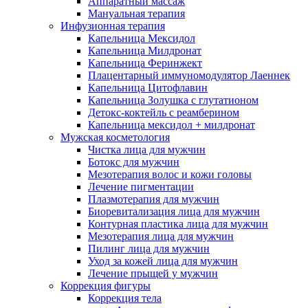
Аппаратный массаж
Мануальная терапия
Инфузионная терапия
Капельница Мексидол
Капельница Милдронат
Капельница Феринжект
Плацентарный иммуномодулятор Лаеннек
Капельница Цитофлавин
Капельница Золушка с глутатионом
Детокс-коктейль с реамберином
Капельница мексидол + милдронат
Мужская косметология
Чистка лица для мужчин
Ботокс для мужчин
Мезотерапия волос и кожи головы
Лечение пигментации
Плазмотерапия для мужчин
Биоревитализация лица для мужчин
Контурная пластика лица для мужчин
Мезотерапия лица для мужчин
Пилинг лица для мужчин
Уход за кожей лица для мужчин
Лечение прыщей у мужчин
Коррекция фигуры
Коррекция тела