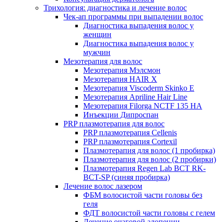
Трихология: диагностика и лечение волос
Чек-ап программы при выпадении волос
Диагностика выпадения волос у
женщин
Диагностика выпадения волос у
мужчин
Мезотерапия для волос
Мезотерапия Мэлсмон
Мезотерапия HAIR X
Мезотерапия Viscoderm Skinko E
Мезотерапия Apriline Hair Line
Мезотерапия Filorga NCTF 135 HA
Инъекции Дипроспан
PRP плазмотерапия для волос
PRP плазмотерапия Cellenis
PRP плазмотерапия Cortexil
Плазмотерапия для волос (1 пробирка)
Плазмотерапия для волос (2 пробирки)
Плазмотерапия Regen Lab BCT RK-
BCT-SP (синяя пробирка)
Лечение волос лазером
ФБМ волосистой части головы без
геля
ФДТ волосистой части головы с гелем
Лечение очаговой алопеции