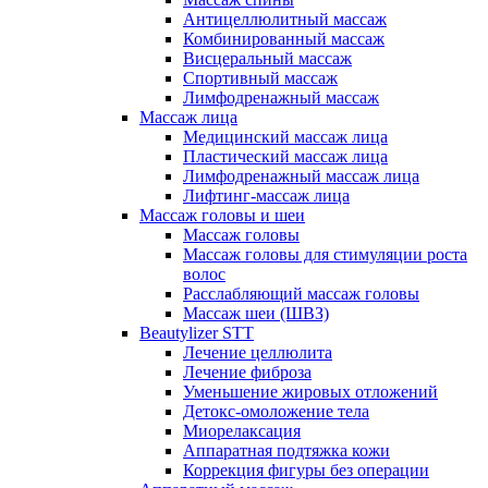
Антицеллюлитный массаж
Комбинированный массаж
Висцеральный массаж
Спортивный массаж
Лимфодренажный массаж
Массаж лица
Медицинский массаж лица
Пластический массаж лица
Лимфодренажный массаж лица
Лифтинг-массаж лица
Массаж головы и шеи
Массаж головы
Массаж головы для стимуляции роста
волос
Расслабляющий массаж головы
Массаж шеи (ШВЗ)
Beautylizer STT
Лечение целлюлита
Лечение фиброза
Уменьшение жировых отложений
Детокс-омоложение тела
Миорелаксация
Аппаратная подтяжка кожи
Коррекция фигуры без операции