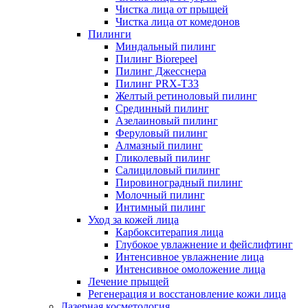
Чистка лица от прыщей
Чистка лица от комедонов
Пилинги
Миндальный пилинг
Пилинг Biorepeel
Пилинг Джесснера
Пилинг PRX-T33
Желтый ретиноловый пилинг
Срединный пилинг
Азелаиновый пилинг
Феруловый пилинг
Алмазный пилинг
Гликолевый пилинг
Салициловый пилинг
Пировиноградный пилинг
Молочный пилинг
Интимный пилинг
Уход за кожей лица
Карбокситерапия лица
Глубокое увлажнение и фейслифтинг
Интенсивное увлажнение лица
Интенсивное омоложение лица
Лечение прыщей
Регенерация и восстановление кожи лица
Лазерная косметология