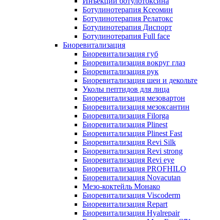
Инъекции ботулотоксина
Ботулинотерапия Ксеомин
Ботулинотерапия Релатокс
Ботулинотерапия Диспорт
Ботулинотерапия Full face
Биоревитализация
Биоревитализация губ
Биоревитализация вокруг глаз
Биоревитализация рук
Биоревитализация шеи и декольте
Уколы пептидов для лица
Биоревитализация мезовартон
Биоревитализация мезоксантин
Биоревитализация Filorga
Биоревитализация Plinest
Биоревитализация Plinest Fast
Биоревитализация Revi Silk
Биоревитализация Revi strong
Биоревитализация Revi eye
Биоревитализация PROFHILO
Биоревитализация Novacutan
Мезо-коктейль Монако
Биоревитализация Viscoderm
Биоревитализация Repart
Биоревитализация Hyalrepair