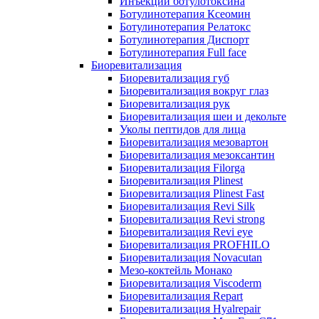
Инъекции ботулотоксина
Ботулинотерапия Ксеомин
Ботулинотерапия Релатокс
Ботулинотерапия Диспорт
Ботулинотерапия Full face
Биоревитализация
Биоревитализация губ
Биоревитализация вокруг глаз
Биоревитализация рук
Биоревитализация шеи и декольте
Уколы пептидов для лица
Биоревитализация мезовартон
Биоревитализация мезоксантин
Биоревитализация Filorga
Биоревитализация Plinest
Биоревитализация Plinest Fast
Биоревитализация Revi Silk
Биоревитализация Revi strong
Биоревитализация Revi eye
Биоревитализация PROFHILO
Биоревитализация Novacutan
Мезо-коктейль Монако
Биоревитализация Viscoderm
Биоревитализация Repart
Биоревитализация Hyalrepair