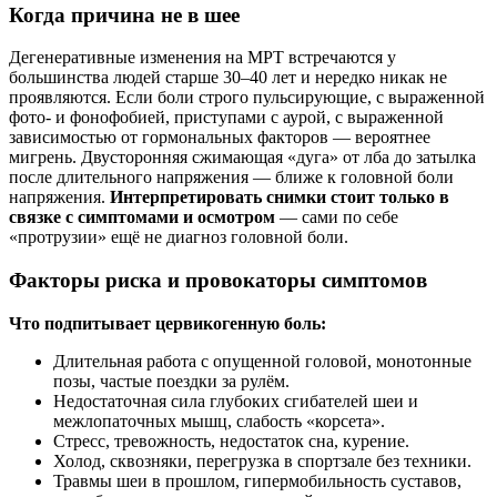
Когда причина не в шее
Дегенеративные изменения на МРТ встречаются у
большинства людей старше 30–40 лет и нередко никак не
проявляются. Если боли строго пульсирующие, с выраженной
фото- и фонофобией, приступами с аурой, с выраженной
зависимостью от гормональных факторов — вероятнее
мигрень. Двусторонняя сжимающая «дуга» от лба до затылка
после длительного напряжения — ближе к головной боли
напряжения.
Интерпретировать снимки стоит только в
связке с симптомами и осмотром
— сами по себе
«протрузии» ещё не диагноз головной боли.
Факторы риска и провокаторы симптомов
Что подпитывает цервикогенную боль:
Длительная работа с опущенной головой, монотонные
позы, частые поездки за рулём.
Недостаточная сила глубоких сгибателей шеи и
межлопаточных мышц, слабость «корсета».
Стресс, тревожность, недостаток сна, курение.
Холод, сквозняки, перегрузка в спортзале без техники.
Травмы шеи в прошлом, гипермобильность суставов,