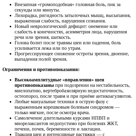
Внезапная «громоподобная» головная боль, пик за
секунды или минуты.
Лихорадка, ригидность затылочных мышц, высыпания,
выраженная слабость, нарушения сознания.
Новый неврологический дефицит: онемение или
слабость в конечностях, асимметрия лица, нарушения
речи или зрения, шаткость.
Голова болит после травмы шеи или падения, боль
усиливается лежа или по утрам.
Прогрессирующее снижение остроты зрения, двоение,
выпадения полей зрения.
Ограничения и противопоказания:
Высокоамплитудные «вправления» шеи
противопоказаны
при подозрении на нестабильность,
миелопатию, вертебробазилярную недостаточность,
остеопороз, после травм и при приёме антикоагулянтов.
Любые мануальные техники в острую фазу с
выраженным корешковым болевым синдромом —
только мягкие, после осмотра врача.
Самолечение длительными курсами НПВП и
миорелаксантов недопустимо при болезнях ЖКТ,
печени, почек, беременности и лактации.
Тракция шеи и интенсивные растяжки — с