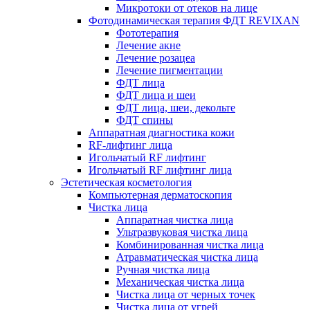
Микротоки от отеков на лице
Фотодинамическая терапия ФДТ REVIXAN
Фототерапия
Лечение акне
Лечение розацеа
Лечение пигментации
ФДТ лица
ФДТ лица и шеи
ФДТ лица, шеи, декольте
ФДТ спины
Аппаратная диагностика кожи
RF-лифтинг лица
Игольчатый RF лифтинг
Игольчатый RF лифтинг лица
Эстетическая косметология
Компьютерная дерматоскопия
Чистка лица
Аппаратная чистка лица
Ультразвуковая чистка лица
Комбинированная чистка лица
Атравматическая чистка лица
Ручная чистка лица
Механическая чистка лица
Чистка лица от черных точек
Чистка лица от угрей