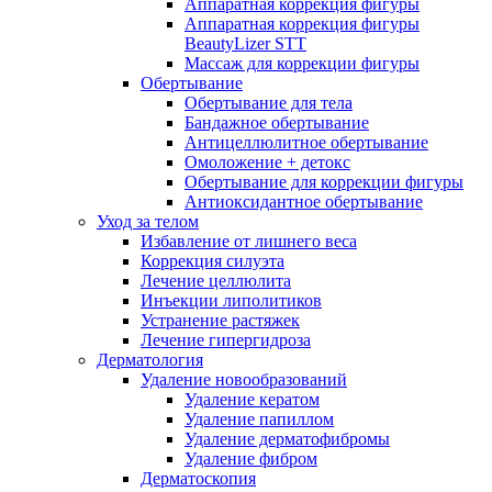
Аппаратная коррекция фигуры
Аппаратная коррекция фигуры
BeautyLizer STT
Массаж для коррекции фигуры
Обертывание
Обертывание для тела
Бандажное обертывание
Антицеллюлитное обертывание
Омоложение + детокс
Обертывание для коррекции фигуры
Антиоксидантное обертывание
Уход за телом
Избавление от лишнего веса
Коррекция силуэта
Лечение целлюлита
Инъекции липолитиков
Устранение растяжек
Лечение гипергидроза
Дерматология
Удаление новообразований
Удаление кератом
Удаление папиллом
Удаление дерматофибромы
Удаление фибром
Дерматоскопия