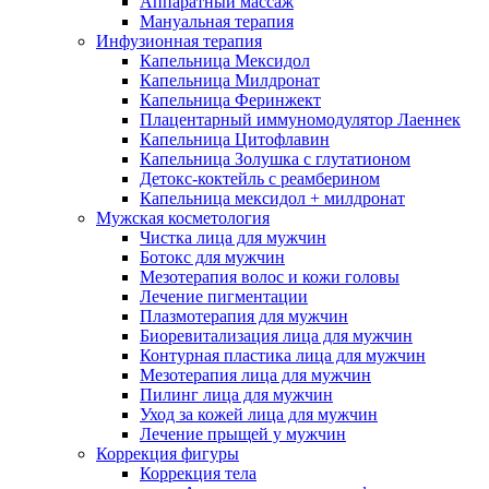
Аппаратный массаж
Мануальная терапия
Инфузионная терапия
Капельница Мексидол
Капельница Милдронат
Капельница Феринжект
Плацентарный иммуномодулятор Лаеннек
Капельница Цитофлавин
Капельница Золушка с глутатионом
Детокс-коктейль с реамберином
Капельница мексидол + милдронат
Мужская косметология
Чистка лица для мужчин
Ботокс для мужчин
Мезотерапия волос и кожи головы
Лечение пигментации
Плазмотерапия для мужчин
Биоревитализация лица для мужчин
Контурная пластика лица для мужчин
Мезотерапия лица для мужчин
Пилинг лица для мужчин
Уход за кожей лица для мужчин
Лечение прыщей у мужчин
Коррекция фигуры
Коррекция тела