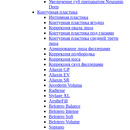
Увеличение губ препаратом Neuramis
Deep
Контурная пластика
Интимная пластика
Контурная пластика ягодиц
Коррекция овала лица
Контурная пластика под глазами
Контурная пластика средней трети
лица
Армирование лица филлерами
Коррекция подбородка
Коррекция носа
Коррекция скул филлерами
Aliaxin GP
Aliaxin EV
Aliaxin SR
Juvederm Voluma
Radiesse
Stylage XL
AestheFill
Belotero Balance
Belotero Intense
Belotero Soft
Belotero Volume
Soprano