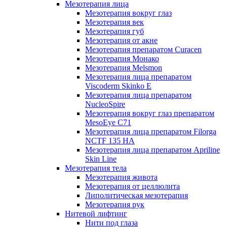
Мезотерапия лица
Мезотерапия вокруг глаз
Мезотерапия век
Мезотерапия губ
Мезотерапия от акне
Мезотерапия препаратом Curacen
Мезотерапия Монако
Мезотерапия Melsmon
Мезотерапия лица препаратом
Viscoderm Skinko E
Мезотерапия лица препаратом
NucleoSpire
Мезотерапия вокруг глаз препаратом
MesoEye С71
Мезотерапия лица препаратом Filorga
NCTF 135 HA
Мезотерапия лица препаратом Apriline
Skin Line
Мезотерапия тела
Мезотерапия живота
Мезотерапия от целлюлита
Липолитическая мезотерапия
Мезотерапия рук
Нитевой лифтинг
Нити под глаза