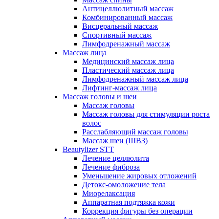
Антицеллюлитный массаж
Комбинированный массаж
Висцеральный массаж
Спортивный массаж
Лимфодренажный массаж
Массаж лица
Медицинский массаж лица
Пластический массаж лица
Лимфодренажный массаж лица
Лифтинг-массаж лица
Массаж головы и шеи
Массаж головы
Массаж головы для стимуляции роста
волос
Расслабляющий массаж головы
Массаж шеи (ШВЗ)
Beautylizer STT
Лечение целлюлита
Лечение фиброза
Уменьшение жировых отложений
Детокс-омоложение тела
Миорелаксация
Аппаратная подтяжка кожи
Коррекция фигуры без операции