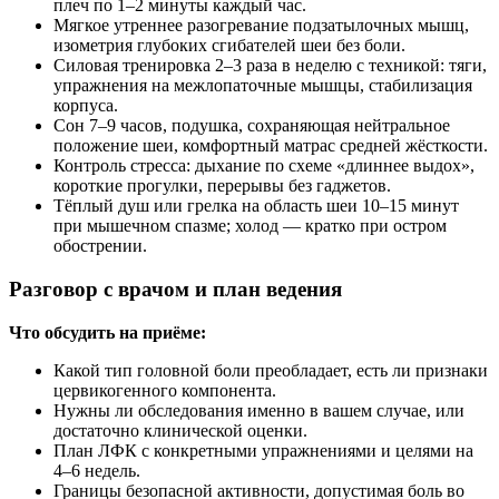
плеч по 1–2 минуты каждый час.
Мягкое утреннее разогревание подзатылочных мышц,
изометрия глубоких сгибателей шеи без боли.
Силовая тренировка 2–3 раза в неделю с техникой: тяги,
упражнения на межлопаточные мышцы, стабилизация
корпуса.
Сон 7–9 часов, подушка, сохраняющая нейтральное
положение шеи, комфортный матрас средней жёсткости.
Контроль стресса: дыхание по схеме «длиннее выдох»,
короткие прогулки, перерывы без гаджетов.
Тёплый душ или грелка на область шеи 10–15 минут
при мышечном спазме; холод — кратко при остром
обострении.
Разговор с врачом и план ведения
Что обсудить на приёме:
Какой тип головной боли преобладает, есть ли признаки
цервикогенного компонента.
Нужны ли обследования именно в вашем случае, или
достаточно клинической оценки.
План ЛФК с конкретными упражнениями и целями на
4–6 недель.
Границы безопасной активности, допустимая боль во