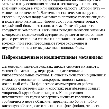
затылке или у основания черепа и «стекающую» в висок,
глазницу, иногда в ухо или нижнюю челюсть. Второй путь —
мышечно-тонический. Длительная статическая нагрузка,
стресс и недосып поддерживают гипертонус трапециевидной
и подзатылочных мышц, формируют триггерные точки с
отражённой болью в затылок и темя. Реже обсуждается
сосудистый компонент. Истинная гемодинамически значимая
компрессия позвоночной артерии встречается нечасто, чаще
речь о рефлекторном спазме и ирритации симпатических
волокон; при этом преобладают головокружение и
неустойчивость, а не выраженная головная боль.
Нейромышечные и ноцицептивные механизмы
Дегенерация межпозвонковых дисков снижает их высоту,
меняет биомеханику, перегружает фасеточные и
унковертебральные суставы. В ответ включается ноцицепция:
медиаторы воспаления, микрореактивность капсул,
локальный отёк. На фоне этого асимметричная работа
глубоких сгибателей шеи и коротких разгибателей создаёт
«порочный круг» боли и защиты. Конвергенция
чувствительных путей от верхних шейных корешков и
тройничного нерва объясняет иррадиацию боли в лобно-
височную область, слезотечение или фотофобию, что легко