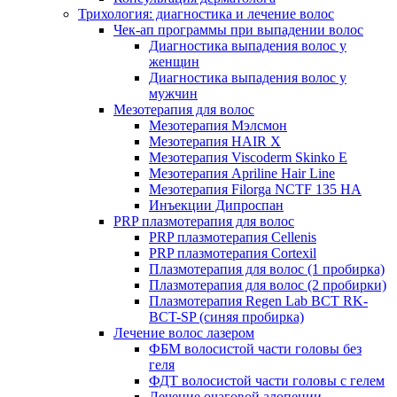
Трихология: диагностика и лечение волос
Чек-ап программы при выпадении волос
Диагностика выпадения волос у
женщин
Диагностика выпадения волос у
мужчин
Мезотерапия для волос
Мезотерапия Мэлсмон
Мезотерапия HAIR X
Мезотерапия Viscoderm Skinko E
Мезотерапия Apriline Hair Line
Мезотерапия Filorga NCTF 135 HA
Инъекции Дипроспан
PRP плазмотерапия для волос
PRP плазмотерапия Cellenis
PRP плазмотерапия Cortexil
Плазмотерапия для волос (1 пробирка)
Плазмотерапия для волос (2 пробирки)
Плазмотерапия Regen Lab BCT RK-
BCT-SP (синяя пробирка)
Лечение волос лазером
ФБМ волосистой части головы без
геля
ФДТ волосистой части головы с гелем
Лечение очаговой алопеции