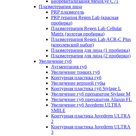
Биоревитализация MesoEye C71
Плазмотерапия лица
PRP плазмогель
PRP терапия Regen Lab (красная
пробирка)
Плазмотерапия Regen Lab Cellular
Matrix (золотая пробирка)
Плазмотерапия Regen Lab ACR-C Plus
(королевский набор)
Плазмотерапия для лица (1 пробирка)
Плазмотерапия для лица (2 пробирки)
Увеличение губ
Аугментация губ
Увеличение тонких губ
Контурная пластика губ
Увеличение верхней губы
Контурная пластика губ Stylage L
Увеличение губ препаратом Stylage M
Увеличение губ препаратом Aliaxin FL
Увеличение губ Juvederm ULTRA
SMILE
Контурная пластика Juvederm ULTRA
2
Контурная пластика Juvederm ULTRA
3