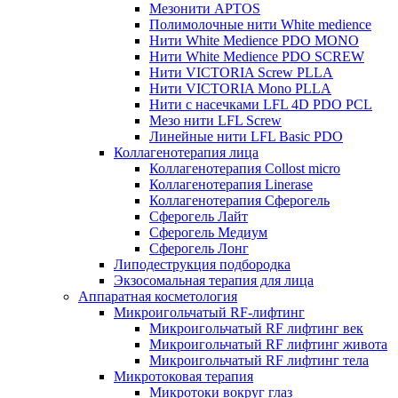
Мезонити APTOS
Полимолочные нити White medience
Нити White Medience PDO MONO
Нити White Medience PDO SCREW
Нити VICTORIA Screw PLLA
Нити VICTORIA Mono PLLA
Нити с насечками LFL 4D PDO PCL
Мезо нити LFL Screw
Линейные нити LFL Basic PDO
Коллагенотерапия лица
Коллагенотерапия Collost micro
Коллагенотерапия Linerase
Коллагенотерапия Сферогель
Сферогель Лайт
Сферогель Медиум
Сферогель Лонг
Липодеструкция подбородка
Экзосомальная терапия для лица
Аппаратная косметология
Микроигольчатый RF-лифтинг
Микроигольчатый RF лифтинг век
Микроигольчатый RF лифтинг живота
Микроигольчатый RF лифтинг тела
Микротоковая терапия
Микротоки вокруг глаз