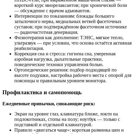
короткий курс миорелаксантов; при хронической боли
— обсуждение с врачом адъювантов.
Интервенции по показаниям: блокады большего
затылочного нерва, медиальных ветвей фасеточных
суставов; при подтверждённом фасеточном источнике
— радиочастотная денервация.
Физиотерапия как дополнение: ТЭНС, мягкое тепло,
ультразвук — при условии, что основа остаётся активная
реабилитация.
Коррекция сна и стресса: гигиена сна, умеренная
аэробная нагрузка, дыхательные практики,
поведенческие техники управления болью.
Ортопедические решения: подбор подходящей по
высоте подушки, настройка рабочего места с опорой для
поясницы и правильным уровнем монитора.
Профилактика и самопомощь
Ежедневные привычки, снижающие риск:
Экран на уровне глаз, клавиатура ближе, локти на
подлокотниках, стопы на полу; ноутбук — только с
подставкой и отдельной клавиатурой.
Правило «двигаться чаще»: короткая разминка шеи и