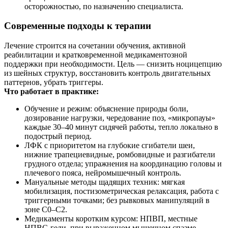
осторожностью, по назначению специалиста.
Современные подходы к терапии
Лечение строится на сочетании обучения, активной
реабилитации и кратковременной медикаментозной
поддержки при необходимости. Цель — снизить ноцицепцию
из шейных структур, восстановить контроль двигательных
паттернов, убрать триггеры.
Что работает в практике:
Обучение и режим: объяснение природы боли,
дозирование нагрузки, чередование поз, «микропауы»
каждые 30–40 минут сидячей работы, тепло локально в
подострый период.
ЛФК с приоритетом на глубокие сгибатели шеи,
нижние трапециевидные, ромбовидные и разгибатели
грудного отдела; упражнения на координацию головы и
плечевого пояса, нейромышечный контроль.
Мануальные методы щадящих техник: мягкая
мобилизация, постизометрическая релаксация, работа с
триггерными точками; без рывковых манипуляций в
зоне С0–С2.
Медикаменты коротким курсом: НПВП, местные
НПВС-гели, при выраженном мышечном спазме —