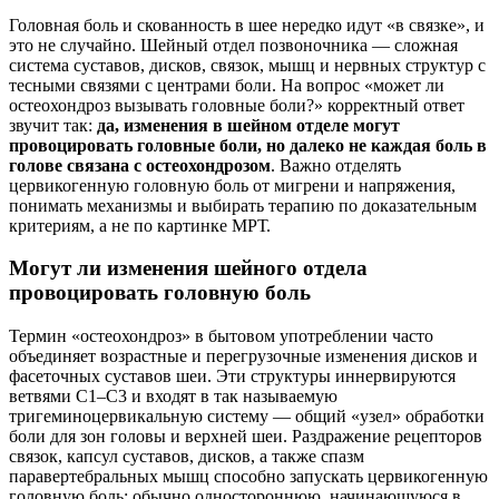
Головная боль и скованность в шее нередко идут «в связке», и
это не случайно. Шейный отдел позвоночника — сложная
система суставов, дисков, связок, мышц и нервных структур с
тесными связями с центрами боли. На вопрос «может ли
остеохондроз вызывать головные боли?» корректный ответ
звучит так:
да, изменения в шейном отделе могут
провоцировать головные боли, но далеко не каждая боль в
голове связана с остеохондрозом
. Важно отделять
цервикогенную головную боль от мигрени и напряжения,
понимать механизмы и выбирать терапию по доказательным
критериям, а не по картинке МРТ.
Могут ли изменения шейного отдела
провоцировать головную боль
Термин «остеохондроз» в бытовом употреблении часто
объединяет возрастные и перегрузочные изменения дисков и
фасеточных суставов шеи. Эти структуры иннервируются
ветвями С1–С3 и входят в так называемую
тригеминоцервикальную систему — общий «узел» обработки
боли для зон головы и верхней шеи. Раздражение рецепторов
связок, капсул суставов, дисков, а также спазм
паравертебральных мышц способно запускать цервикогенную
головную боль: обычно одностороннюю, начинающуюся в