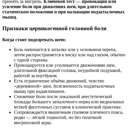
принять за мигрень.
Ключевой тест — провокация или
усиление боли при движениях шеи, при длительном
статическом положении и при пальпации подзатылочных
мышц
.
Признаки цервикогенной головной боли
Когда стоит подозревать шею:
Боль начинается в затылке или у основания черепа,
затем распространяется к виску или над глазом, обычно
с одной стороны.
Провоцируется или усиливается движениями шеи,
длительной фиксацией головы, неудобной подушкой,
работой за ноутбуком.
Есть ограничение объёма движений, чувство
«деревянной» шеи, болезненность подзатылочных
мышц при надавливании.
Снижение боли после локальной анестетической
блокады большого затылочного нерва или медиальных
ветвей фасеточных суставов в клинической практике.
Сопровождается мышечным спазмом плечевого пояса,
редко — лёгкой тошнотой, но без типичной
мигренозной ауры.