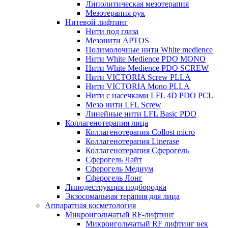
Липолитическая мезотерапия
Мезотерапия рук
Нитевой лифтинг
Нити под глаза
Мезонити APTOS
Полимолочные нити White medience
Нити White Medience PDO MONO
Нити White Medience PDO SCREW
Нити VICTORIA Screw PLLA
Нити VICTORIA Mono PLLA
Нити с насечками LFL 4D PDO PCL
Мезо нити LFL Screw
Линейные нити LFL Basic PDO
Коллагенотерапия лица
Коллагенотерапия Collost micro
Коллагенотерапия Linerase
Коллагенотерапия Сферогель
Сферогель Лайт
Сферогель Медиум
Сферогель Лонг
Липодеструкция подбородка
Экзосомальная терапия для лица
Аппаратная косметология
Микроигольчатый RF-лифтинг
Микроигольчатый RF лифтинг век