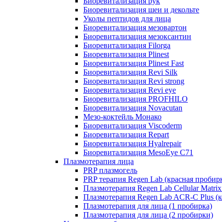
Биоревитализация рук
Биоревитализация шеи и декольте
Уколы пептидов для лица
Биоревитализация мезовартон
Биоревитализация мезоксантин
Биоревитализация Filorga
Биоревитализация Plinest
Биоревитализация Plinest Fast
Биоревитализация Revi Silk
Биоревитализация Revi strong
Биоревитализация Revi eye
Биоревитализация PROFHILO
Биоревитализация Novacutan
Мезо-коктейль Монако
Биоревитализация Viscoderm
Биоревитализация Repart
Биоревитализация Hyalrepair
Биоревитализация MesoEye C71
Плазмотерапия лица
PRP плазмогель
PRP терапия Regen Lab (красная пробир
Плазмотерапия Regen Lab Cellular Matrix
Плазмотерапия Regen Lab ACR-C Plus (к
Плазмотерапия для лица (1 пробирка)
Плазмотерапия для лица (2 пробирки)