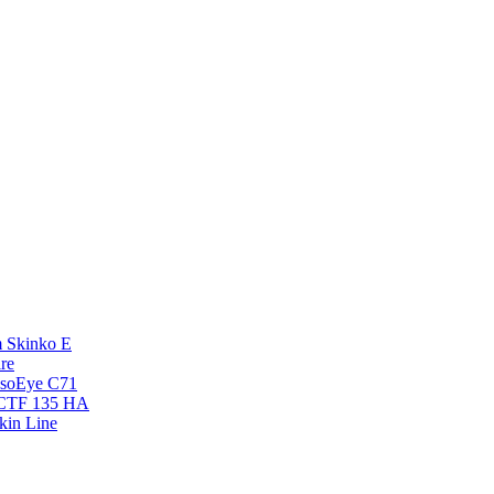
 Skinko E
re
esoEye С71
NCTF 135 HA
kin Line