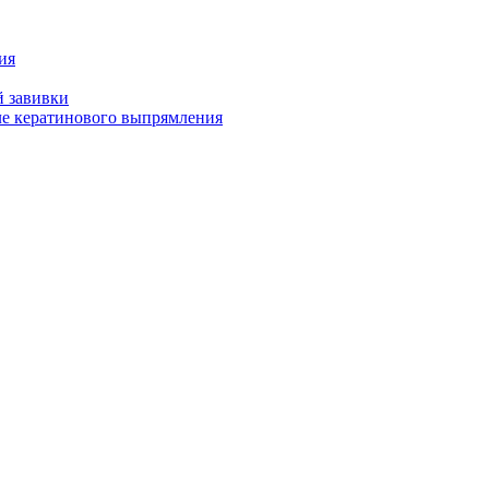
ия
й завивки
ле кератинового выпрямления