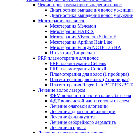
Чек-ап программы при выпадении волос
Диагностика выпадения волос у женщи
Диагностика выпадения волос у мужчи
Мезотерапия для волос
Мезотерапия Мэлсмон
Мезотерапия HAIR X
Мезотерапия Viscoderm Skinko E
Мезотерапия Apriline Hair Line
Мезотерапия Filorga NCTF 135 HA
Инъекции Дипроспан
PRP плазмотерапия для волос
PRP плазмотерапия Cellenis
PRP плазмотерапия Cortexil
Плазмотерапия для волос (1 пробирка)
Плазмотерапия для волос (2 пробирки)
Плазмотерапия Regen Lab BCT RK-BCT-
Лечение волос лазером
ФБМ волосистой части головы без геля
ФДТ волосистой части головы с гелем
Лечение очаговой алопеции
Лечение андрогенной алопеции
Лечение фолликулита
Лечение себорейного дерматита
Лечение псориаза
Лечение и восстановление волос