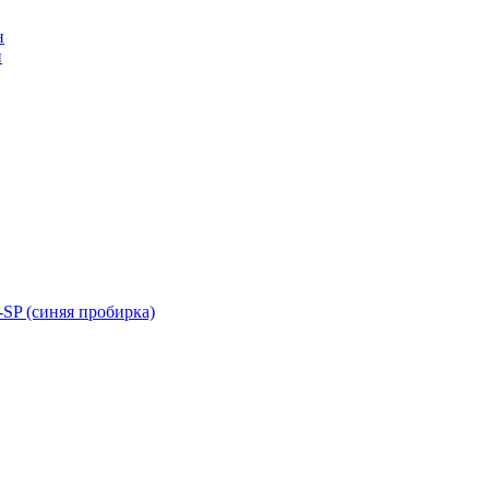
н
н
SP (синяя пробирка)