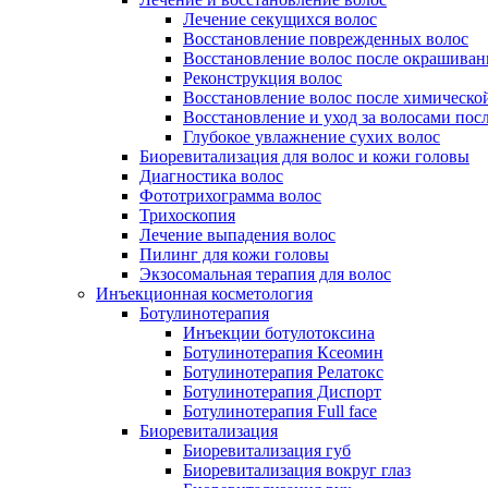
Лечение секущихся волос
Восстановление поврежденных волос
Восстановление волос после окрашиван
Реконструкция волос
Восстановление волос после химическо
Восстановление и уход за волосами пос
Глубокое увлажнение сухих волос
Биоревитализация для волос и кожи головы
Диагностика волос
Фототрихограмма волос
Трихоскопия
Лечение выпадения волос
Пилинг для кожи головы
Экзосомальная терапия для волос
Инъекционная косметология
Ботулинотерапия
Инъекции ботулотоксина
Ботулинотерапия Ксеомин
Ботулинотерапия Релатокс
Ботулинотерапия Диспорт
Ботулинотерапия Full face
Биоревитализация
Биоревитализация губ
Биоревитализация вокруг глаз