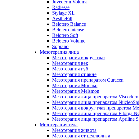
Juvederm Voluma
Radiesse
Stylage XL
AestheFill
Belotero Balance
Belotero Intense
Belotero Soft
Belotero Volume
Soprano
Мезотерапия лица
Мезотерапия вокруг глаз
Мезотерапия век
Мезотерапия губ
Мезотерапия от акне
Мезотерапия препаратом Curacen
Мезотерапия Монако
Мезотерапия Melsmon
Мезотерапия лица препаратом Viscoderm
Мезотерапия лица препаратом NucleoSpi
Мезотерапия вокруг глаз препаратом M
Мезотерапия лица препаратом Filorga 
Мезотерапия лица препаратом Apriline S
Мезотерапия тела
Мезотерапия живота
Мезотерапия от целлюлита