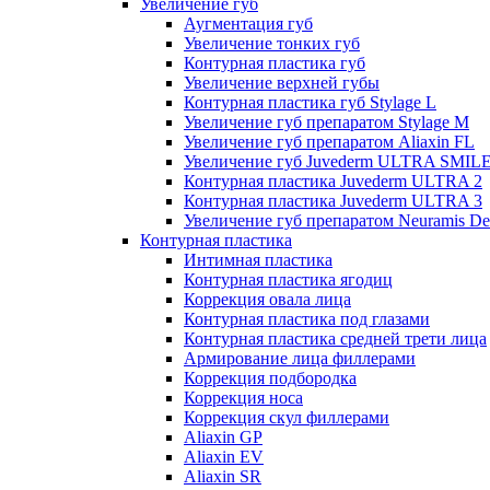
Увеличение губ
Аугментация губ
Увеличение тонких губ
Контурная пластика губ
Увеличение верхней губы
Контурная пластика губ Stylage L
Увеличение губ препаратом Stylage M
Увеличение губ препаратом Aliaxin FL
Увеличение губ Juvederm ULTRA SMIL
Контурная пластика Juvederm ULTRA 2
Контурная пластика Juvederm ULTRA 3
Увеличение губ препаратом Neuramis De
Контурная пластика
Интимная пластика
Контурная пластика ягодиц
Коррекция овала лица
Контурная пластика под глазами
Контурная пластика средней трети лица
Армирование лица филлерами
Коррекция подбородка
Коррекция носа
Коррекция скул филлерами
Aliaxin GP
Aliaxin EV
Aliaxin SR