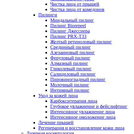
Чистка лица от прыщей
Чистка лица от комедонов
Пилинги
Миндальный пилинг
Пилинг Biorepeel
Пилинг Джесснера
Пилинг PRX-T33
Желтый ретиноловый пилинг
Срединный пилинг
Азелаиновый пилинг
Феруловый пилинг
Алмазный пилинг
Гликолевый пилинг
Салициловый пилинг
Пировиноградный пилинг
Молочный пилинг
Интимный пилинг
Уход за кожей лица
Карбокситерапия лица
Глубокое увлажнение и фейслифтинг
Интенсивное увлажнение лица
Интенсивное омоложение лица
Лечение прыщей
Регенерация и восстановление кожи лица
Лазерная косметология