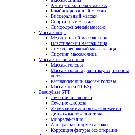
Антицеллюлитный массаж
Комбинированный массаж
Висцеральный массаж
Спортивный массаж
Лимфодренажный массаж
Массаж лица
Медицинский массаж лица
Пластический массаж лица
Лимфодренажный массаж лица
Лифтинг-массаж лица
Массаж головы и шеи
Массаж головы
Массаж головы для стимуляции роста
волос
Расслабляющий массаж головы
Массаж шеи (ШВЗ)
Beautylizer STT
Лечение целлюлита
Лечение фиброза
Уменьшение жировых отложений
Детокс-омоложение тела
Миорелаксация
Аппаратная подтяжка кожи
Коррекция фигуры без операции