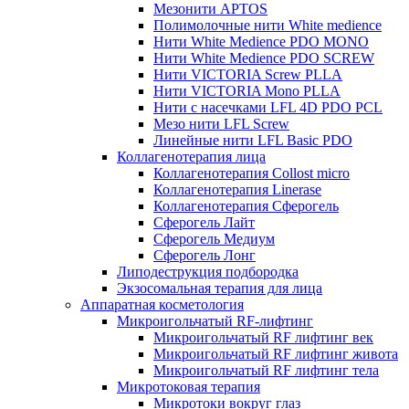
Мезонити APTOS
Полимолочные нити White medience
Нити White Medience PDO MONO
Нити White Medience PDO SCREW
Нити VICTORIA Screw PLLA
Нити VICTORIA Mono PLLA
Нити с насечками LFL 4D PDO PCL
Мезо нити LFL Screw
Линейные нити LFL Basic PDO
Коллагенотерапия лица
Коллагенотерапия Collost micro
Коллагенотерапия Linerase
Коллагенотерапия Сферогель
Сферогель Лайт
Сферогель Медиум
Сферогель Лонг
Липодеструкция подбородка
Экзосомальная терапия для лица
Аппаратная косметология
Микроигольчатый RF-лифтинг
Микроигольчатый RF лифтинг век
Микроигольчатый RF лифтинг живота
Микроигольчатый RF лифтинг тела
Микротоковая терапия
Микротоки вокруг глаз