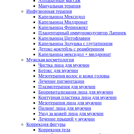
Аппаратный массаж
Мануальная терапия
Инфузионная терапия
Капельница Мексидол
Капельница Милдронат
Капельница Феринжект
Плацентарный иммуномодулятор Лаеннек
Капельница Цитофлавин
Капельница Золушка с глутатионом
Детокс-коктейль с реамберином
Капельница мексидол + милдронат
Мужская косметология
Чистка лица для мужчин
Ботокс для мужчин
Мезотерапия волос и кожи головы
Лечение пигментации
Плазмотерапия для мужчин
Биоревитализация лица для мужчин
Контурная пластика лица для мужчин
Мезотерапия лица для мужчин
Пилинг лица для мужчин
Уход за кожей лица для мужчин
Лечение прыщей у мужчин
Коррекция фигуры
Коррекция тела