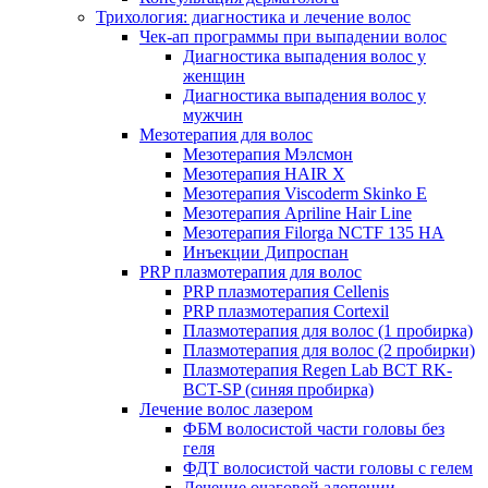
Трихология: диагностика и лечение волос
Чек-ап программы при выпадении волос
Диагностика выпадения волос у
женщин
Диагностика выпадения волос у
мужчин
Мезотерапия для волос
Мезотерапия Мэлсмон
Мезотерапия HAIR X
Мезотерапия Viscoderm Skinko E
Мезотерапия Apriline Hair Line
Мезотерапия Filorga NCTF 135 HA
Инъекции Дипроспан
PRP плазмотерапия для волос
PRP плазмотерапия Cellenis
PRP плазмотерапия Cortexil
Плазмотерапия для волос (1 пробирка)
Плазмотерапия для волос (2 пробирки)
Плазмотерапия Regen Lab BCT RK-
BCT-SP (синяя пробирка)
Лечение волос лазером
ФБМ волосистой части головы без
геля
ФДТ волосистой части головы с гелем
Лечение очаговой алопеции