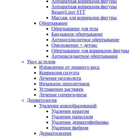
Аппаратная коррекция фигуры
Аппаратная коррекция фигуры
BeautyLizer STT
Массаж для коррекции фигуры
Обертывание
Обертывание для тела
Бандажное обертывание
Антицеллюлитное обертывание
Омоложение + детокс
Обертывание для коррекции фигуры
Антиоксидантное обертывание
Уход за телом
Избавление от лишнего веса
Коррекция силуэта
Лечение целлюлита
Инъекции липолитиков
Устранение растяжек
Лечение гипергидроза
Дерматология
Удаление новообразований
Удаление кератом
Удаление папиллом
Удаление дерматофибромы
Удаление фибром
Дерматоскопия