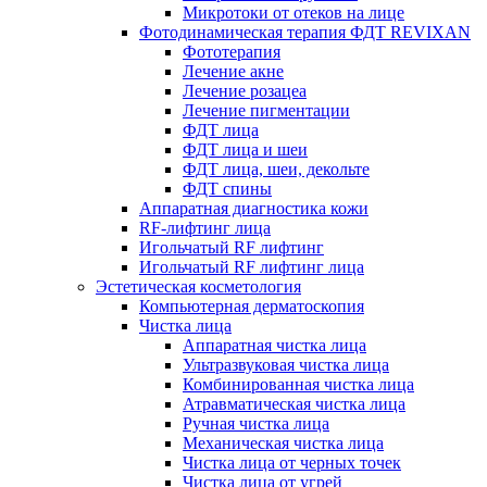
Микротоки от отеков на лице
Фотодинамическая терапия ФДТ REVIXAN
Фототерапия
Лечение акне
Лечение розацеа
Лечение пигментации
ФДТ лица
ФДТ лица и шеи
ФДТ лица, шеи, декольте
ФДТ спины
Аппаратная диагностика кожи
RF-лифтинг лица
Игольчатый RF лифтинг
Игольчатый RF лифтинг лица
Эстетическая косметология
Компьютерная дерматоскопия
Чистка лица
Аппаратная чистка лица
Ультразвуковая чистка лица
Комбинированная чистка лица
Атравматическая чистка лица
Ручная чистка лица
Механическая чистка лица
Чистка лица от черных точек
Чистка лица от угрей