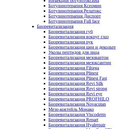
Инъекции ботулотоксина
Ботулинотерапия Ксеомин
Ботулинотерапия Релатокс
Ботулинотерапия Диспорт
Ботулинотерапия Full face
Биоревитализация
Биоревитализация губ
Биоревитализация вокруг глаз
Биоревитализация рук
Биоревитализация шеи и декольте
Уколы пептидов для лица
Биоревитализация мезовартон
Биоревитализация мезоксантин
Биоревитализация Filorga
Биоревитализация Plinest
Биоревитализация Plinest Fast
Биоревитализация Revi Silk
Биоревитализация Revi strong
Биоревитализация Revi eye
Биоревитализация PROFHILO
Биоревитализация Novacutan
Мезо-коктейль Монако
Биоревитализация Viscoderm
Биоревитализация Repart
Биоревитализация Hyalrepair