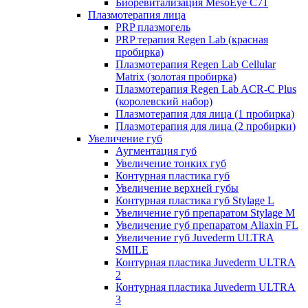
Биоревитализация MesoEye C71
Плазмотерапия лица
PRP плазмогель
PRP терапия Regen Lab (красная
пробирка)
Плазмотерапия Regen Lab Cellular
Matrix (золотая пробирка)
Плазмотерапия Regen Lab ACR-C Plus
(королевский набор)
Плазмотерапия для лица (1 пробирка)
Плазмотерапия для лица (2 пробирки)
Увеличение губ
Аугментация губ
Увеличение тонких губ
Контурная пластика губ
Увеличение верхней губы
Контурная пластика губ Stylage L
Увеличение губ препаратом Stylage M
Увеличение губ препаратом Aliaxin FL
Увеличение губ Juvederm ULTRA
SMILE
Контурная пластика Juvederm ULTRA
2
Контурная пластика Juvederm ULTRA
3