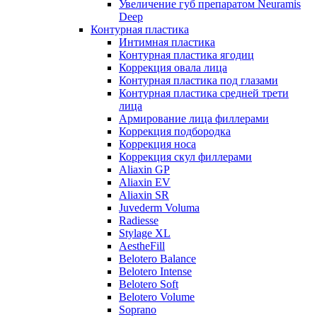
Увеличение губ препаратом Neuramis
Deep
Контурная пластика
Интимная пластика
Контурная пластика ягодиц
Коррекция овала лица
Контурная пластика под глазами
Контурная пластика средней трети
лица
Армирование лица филлерами
Коррекция подбородка
Коррекция носа
Коррекция скул филлерами
Aliaxin GP
Aliaxin EV
Aliaxin SR
Juvederm Voluma
Radiesse
Stylage XL
AestheFill
Belotero Balance
Belotero Intense
Belotero Soft
Belotero Volume
Soprano