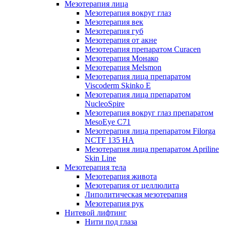
Мезотерапия лица
Мезотерапия вокруг глаз
Мезотерапия век
Мезотерапия губ
Мезотерапия от акне
Мезотерапия препаратом Curacen
Мезотерапия Монако
Мезотерапия Melsmon
Мезотерапия лица препаратом
Viscoderm Skinko E
Мезотерапия лица препаратом
NucleoSpire
Мезотерапия вокруг глаз препаратом
MesoEye С71
Мезотерапия лица препаратом Filorga
NCTF 135 HA
Мезотерапия лица препаратом Apriline
Skin Line
Мезотерапия тела
Мезотерапия живота
Мезотерапия от целлюлита
Липолитическая мезотерапия
Мезотерапия рук
Нитевой лифтинг
Нити под глаза