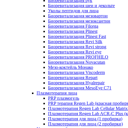
Биоревитализация рук
Биоревитализация шеи и декольте
Уколы пептидов для лица
Биоревитализация мезовартон
Биоревитализация мезоксантин
Биоревитализация Filorga
Биоревитализация Plinest
Биоревитализация Plinest Fast
Биоревитализация Revi Silk
Биоревитализация Revi strong
Биоревитализация Revi eye
Биоревитализация PROFHILO
Биоревитализация Novacutan
Мезо-коктейль Монако
Биоревитализация Viscoderm
Биоревитализация Repart
Биоревитализация Hyalrepair
Биоревитализация MesoEye C71
Плазмотерапия лица
PRP плазмогель
PRP терапия Regen Lab (красная пробир
Плазмотерапия Regen Lab Cellular Matrix
Плазмотерапия Regen Lab ACR-C Plus (к
Плазмотерапия для лица (1 пробирка)
Плазмотерапия для лица (2 пробирки)