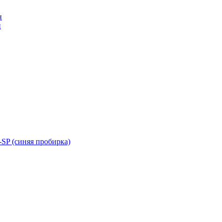
н
н
SP (синяя пробирка)