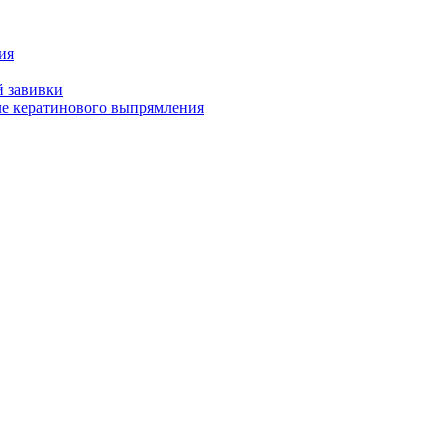
ия
й завивки
ле кератинового выпрямления