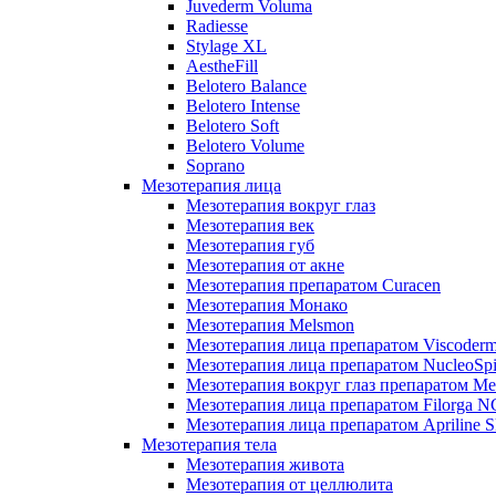
Juvederm Voluma
Radiesse
Stylage XL
AestheFill
Belotero Balance
Belotero Intense
Belotero Soft
Belotero Volume
Soprano
Мезотерапия лица
Мезотерапия вокруг глаз
Мезотерапия век
Мезотерапия губ
Мезотерапия от акне
Мезотерапия препаратом Curacen
Мезотерапия Монако
Мезотерапия Melsmon
Мезотерапия лица препаратом Viscoderm
Мезотерапия лица препаратом NucleoSpi
Мезотерапия вокруг глаз препаратом M
Мезотерапия лица препаратом Filorga 
Мезотерапия лица препаратом Apriline S
Мезотерапия тела
Мезотерапия живота
Мезотерапия от целлюлита