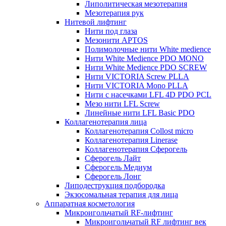
Липолитическая мезотерапия
Мезотерапия рук
Нитевой лифтинг
Нити под глаза
Мезонити APTOS
Полимолочные нити White medience
Нити White Medience PDO MONO
Нити White Medience PDO SCREW
Нити VICTORIA Screw PLLA
Нити VICTORIA Mono PLLA
Нити с насечками LFL 4D PDO PCL
Мезо нити LFL Screw
Линейные нити LFL Basic PDO
Коллагенотерапия лица
Коллагенотерапия Collost micro
Коллагенотерапия Linerase
Коллагенотерапия Сферогель
Сферогель Лайт
Сферогель Медиум
Сферогель Лонг
Липодеструкция подбородка
Экзосомальная терапия для лица
Аппаратная косметология
Микроигольчатый RF-лифтинг
Микроигольчатый RF лифтинг век