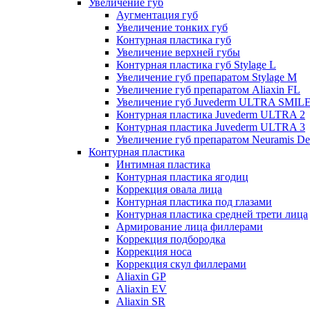
Увеличение губ
Аугментация губ
Увеличение тонких губ
Контурная пластика губ
Увеличение верхней губы
Контурная пластика губ Stylage L
Увеличение губ препаратом Stylage M
Увеличение губ препаратом Aliaxin FL
Увеличение губ Juvederm ULTRA SMIL
Контурная пластика Juvederm ULTRA 2
Контурная пластика Juvederm ULTRA 3
Увеличение губ препаратом Neuramis De
Контурная пластика
Интимная пластика
Контурная пластика ягодиц
Коррекция овала лица
Контурная пластика под глазами
Контурная пластика средней трети лица
Армирование лица филлерами
Коррекция подбородка
Коррекция носа
Коррекция скул филлерами
Aliaxin GP
Aliaxin EV
Aliaxin SR