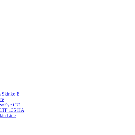
 Skinko E
re
esoEye С71
NCTF 135 HA
kin Line