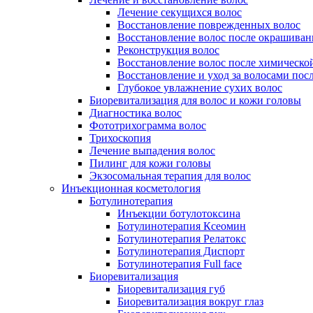
Лечение секущихся волос
Восстановление поврежденных волос
Восстановление волос после окрашиван
Реконструкция волос
Восстановление волос после химическо
Восстановление и уход за волосами пос
Глубокое увлажнение сухих волос
Биоревитализация для волос и кожи головы
Диагностика волос
Фототрихограмма волос
Трихоскопия
Лечение выпадения волос
Пилинг для кожи головы
Экзосомальная терапия для волос
Инъекционная косметология
Ботулинотерапия
Инъекции ботулотоксина
Ботулинотерапия Ксеомин
Ботулинотерапия Релатокс
Ботулинотерапия Диспорт
Ботулинотерапия Full face
Биоревитализация
Биоревитализация губ
Биоревитализация вокруг глаз