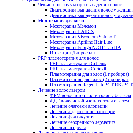
Чек-ап программы при выпадении волос
Диагностика выпадения волос у женщи
Диагностика выпадения волос у мужчи
Мезотерапия для волос
Мезотерапия Мэлсмон
Мезотерапия HAIR X
Мезотерапия Viscoderm Skinko E
Мезотерапия Apriline Hair Line
Мезотерапия Filorga NCTF 135 HA
Инъекции Дипроспан
PRP плазмотерапия для волос
PRP плазмотерапия Cellenis
PRP плазмотерапия Cortexil
Плазмотерапия для волос (1 пробирка)
Плазмотерапия для волос (2 пробирки)
Плазмотерапия Regen Lab BCT RK-BCT-
Лечение волос лазером
ФБМ волосистой части головы без геля
ФДТ волосистой части головы с гелем
Лечение очаговой алопеции
Лечение андрогенной алопеции
Лечение фолликулита
Лечение себорейного дерматита
Лечение псориаза
Лечение и восстановление волос