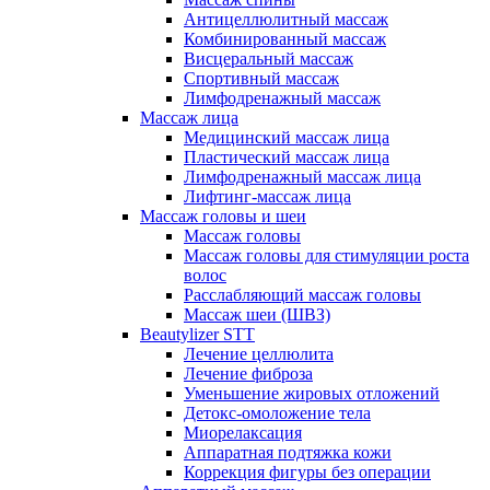
Антицеллюлитный массаж
Комбинированный массаж
Висцеральный массаж
Спортивный массаж
Лимфодренажный массаж
Массаж лица
Медицинский массаж лица
Пластический массаж лица
Лимфодренажный массаж лица
Лифтинг-массаж лица
Массаж головы и шеи
Массаж головы
Массаж головы для стимуляции роста
волос
Расслабляющий массаж головы
Массаж шеи (ШВЗ)
Beautylizer STT
Лечение целлюлита
Лечение фиброза
Уменьшение жировых отложений
Детокс-омоложение тела
Миорелаксация
Аппаратная подтяжка кожи
Коррекция фигуры без операции