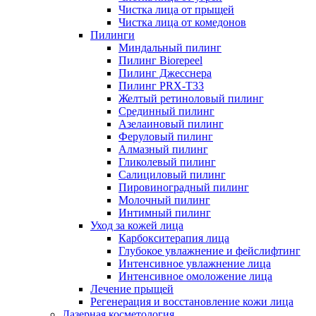
Чистка лица от прыщей
Чистка лица от комедонов
Пилинги
Миндальный пилинг
Пилинг Biorepeel
Пилинг Джесснера
Пилинг PRX-T33
Желтый ретиноловый пилинг
Срединный пилинг
Азелаиновый пилинг
Феруловый пилинг
Алмазный пилинг
Гликолевый пилинг
Салициловый пилинг
Пировиноградный пилинг
Молочный пилинг
Интимный пилинг
Уход за кожей лица
Карбокситерапия лица
Глубокое увлажнение и фейслифтинг
Интенсивное увлажнение лица
Интенсивное омоложение лица
Лечение прыщей
Регенерация и восстановление кожи лица
Лазерная косметология