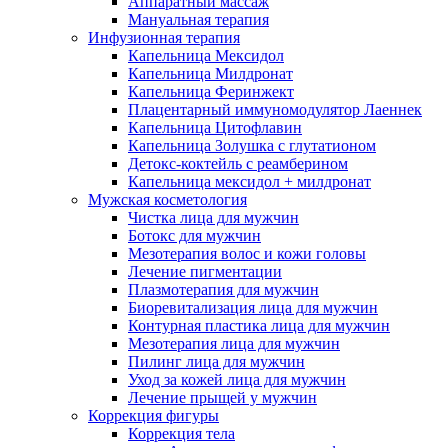
Аппаратный массаж
Мануальная терапия
Инфузионная терапия
Капельница Мексидол
Капельница Милдронат
Капельница Феринжект
Плацентарный иммуномодулятор Лаеннек
Капельница Цитофлавин
Капельница Золушка с глутатионом
Детокс-коктейль с реамберином
Капельница мексидол + милдронат
Мужская косметология
Чистка лица для мужчин
Ботокс для мужчин
Мезотерапия волос и кожи головы
Лечение пигментации
Плазмотерапия для мужчин
Биоревитализация лица для мужчин
Контурная пластика лица для мужчин
Мезотерапия лица для мужчин
Пилинг лица для мужчин
Уход за кожей лица для мужчин
Лечение прыщей у мужчин
Коррекция фигуры
Коррекция тела