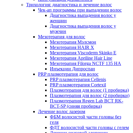
Трихология: диагностика и лечение волос
Чек-ап программы при выпадении волос
Диагностика выпадения волос у
женщин
Диагностика выпадения волос у
мужчин
Мезотерапия для волос
Мезотерапия Мэлсмон
Мезотерапия HAIR X
Мезотерапия Viscoderm Skinko E
Мезотерапия Apriline Hair Line
Мезотерапия Filorga NCTF 135 HA
Инъекции Дипроспан
PRP плазмотерапия для волос
PRP плазмотерапия Cellenis
PRP плазмотерапия Cortexil
Плазмотерапия для волос (1 пробирка)
Плазмотерапия для волос (2 пробирки)
Плазмотерапия Regen Lab BCT RK-
BCT-SP (синяя пробирка)
Лечение волос лазером
ФБМ волосистой части головы без
геля
ФДТ волосистой части головы с гелем
Лечение очаговой алопеции