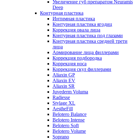
Увеличение губ препаратом Neuramis
Deep
Контурная пластика
Интимная пластика
Контурная пластика ягодиц
Коррекция овала лица
Контурная пластика под глазами
Контурная пластика средней трети
лица
Армирование лица филлерами
Коррекция подбородка
Коррекция носа
Коррекция скул филлерами
Aliaxin GP
Aliaxin EV
Aliaxin SR
Juvederm Voluma
Radiesse
Stylage XL
AestheFill
Belotero Balance
Belotero Intense
Belotero Soft
Belotero Volume
Soprano