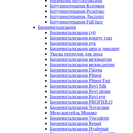
Инъекции ботулотоксина
Ботулинотерапия Ксеомин
Ботулинотерапия Релатокс
Ботулинотерапия Диспорт
Ботулинотерапия Full face
Биоревитализация
Биоревитализация губ
Биоревитализация вокруг глаз
Биоревитализация рук
Биоревитализация шеи и декольте
Уколы пептидов для лица
Биоревитализация мезовартон
Биоревитализация мезоксантин
Биоревитализация Filorga
Биоревитализация Plinest
Биоревитализация Plinest Fast
Биоревитализация Revi Silk
Биоревитализация Revi strong
Биоревитализация Revi eye
Биоревитализация PROFHILO
Биоревитализация Novacutan
Мезо-коктейль Монако
Биоревитализация Viscoderm
Биоревитализация Repart
Биоревитализация Hyalrepair