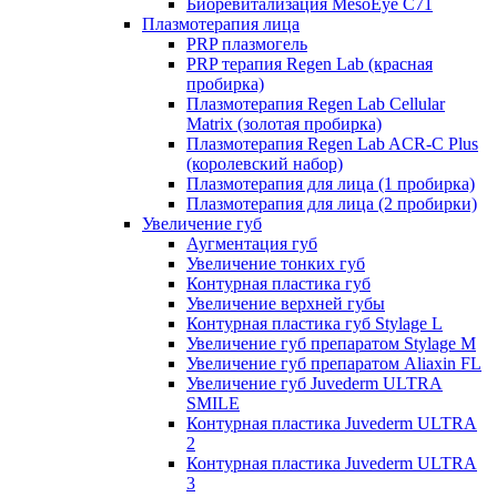
Биоревитализация MesoEye C71
Плазмотерапия лица
PRP плазмогель
PRP терапия Regen Lab (красная
пробирка)
Плазмотерапия Regen Lab Cellular
Matrix (золотая пробирка)
Плазмотерапия Regen Lab ACR-C Plus
(королевский набор)
Плазмотерапия для лица (1 пробирка)
Плазмотерапия для лица (2 пробирки)
Увеличение губ
Аугментация губ
Увеличение тонких губ
Контурная пластика губ
Увеличение верхней губы
Контурная пластика губ Stylage L
Увеличение губ препаратом Stylage M
Увеличение губ препаратом Aliaxin FL
Увеличение губ Juvederm ULTRA
SMILE
Контурная пластика Juvederm ULTRA
2
Контурная пластика Juvederm ULTRA
3