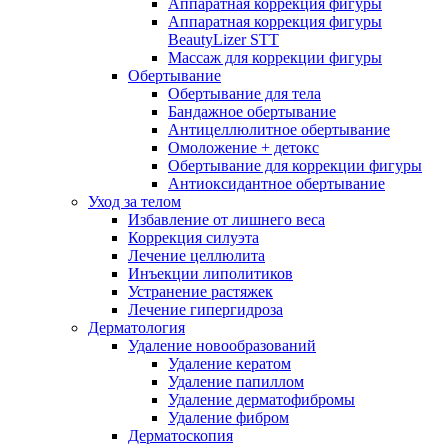
Аппаратная коррекция фигуры
Аппаратная коррекция фигуры
BeautyLizer STT
Массаж для коррекции фигуры
Обертывание
Обертывание для тела
Бандажное обертывание
Антицеллюлитное обертывание
Омоложение + детокс
Обертывание для коррекции фигуры
Антиоксидантное обертывание
Уход за телом
Избавление от лишнего веса
Коррекция силуэта
Лечение целлюлита
Инъекции липолитиков
Устранение растяжек
Лечение гипергидроза
Дерматология
Удаление новообразований
Удаление кератом
Удаление папиллом
Удаление дерматофибромы
Удаление фибром
Дерматоскопия