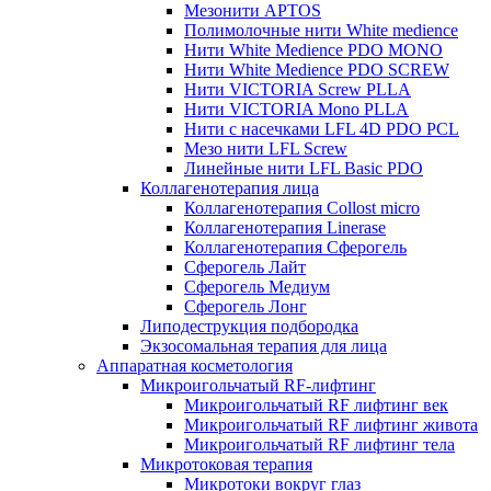
Мезонити APTOS
Полимолочные нити White medience
Нити White Medience PDO MONO
Нити White Medience PDO SCREW
Нити VICTORIA Screw PLLA
Нити VICTORIA Mono PLLA
Нити с насечками LFL 4D PDO PCL
Мезо нити LFL Screw
Линейные нити LFL Basic PDO
Коллагенотерапия лица
Коллагенотерапия Collost micro
Коллагенотерапия Linerase
Коллагенотерапия Сферогель
Сферогель Лайт
Сферогель Медиум
Сферогель Лонг
Липодеструкция подбородка
Экзосомальная терапия для лица
Аппаратная косметология
Микроигольчатый RF-лифтинг
Микроигольчатый RF лифтинг век
Микроигольчатый RF лифтинг живота
Микроигольчатый RF лифтинг тела
Микротоковая терапия
Микротоки вокруг глаз