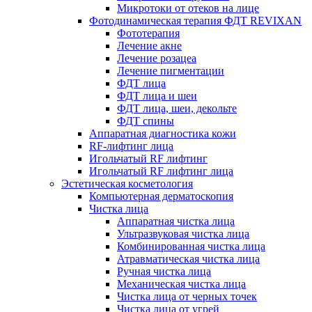
Микротоки от отеков на лице
Фотодинамическая терапия ФДТ REVIXAN
Фототерапия
Лечение акне
Лечение розацеа
Лечение пигментации
ФДТ лица
ФДТ лица и шеи
ФДТ лица, шеи, декольте
ФДТ спины
Аппаратная диагностика кожи
RF-лифтинг лица
Игольчатый RF лифтинг
Игольчатый RF лифтинг лица
Эстетическая косметология
Компьютерная дерматоскопия
Чистка лица
Аппаратная чистка лица
Ультразвуковая чистка лица
Комбинированная чистка лица
Атравматическая чистка лица
Ручная чистка лица
Механическая чистка лица
Чистка лица от черных точек
Чистка лица от угрей