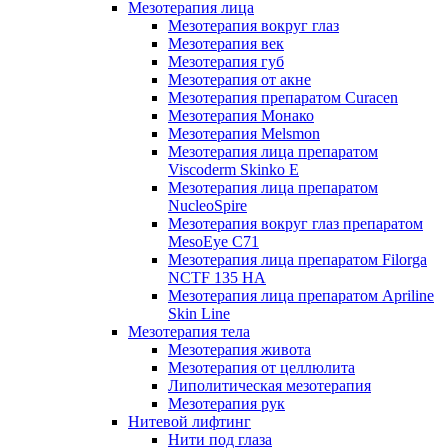
Мезотерапия лица
Мезотерапия вокруг глаз
Мезотерапия век
Мезотерапия губ
Мезотерапия от акне
Мезотерапия препаратом Curacen
Мезотерапия Монако
Мезотерапия Melsmon
Мезотерапия лица препаратом
Viscoderm Skinko E
Мезотерапия лица препаратом
NucleoSpire
Мезотерапия вокруг глаз препаратом
MesoEye С71
Мезотерапия лица препаратом Filorga
NCTF 135 HA
Мезотерапия лица препаратом Apriline
Skin Line
Мезотерапия тела
Мезотерапия живота
Мезотерапия от целлюлита
Липолитическая мезотерапия
Мезотерапия рук
Нитевой лифтинг
Нити под глаза