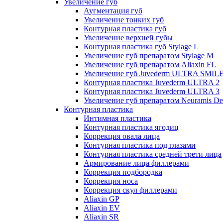
Увеличение губ
Аугментация губ
Увеличение тонких губ
Контурная пластика губ
Увеличение верхней губы
Контурная пластика губ Stylage L
Увеличение губ препаратом Stylage M
Увеличение губ препаратом Aliaxin FL
Увеличение губ Juvederm ULTRA SMIL
Контурная пластика Juvederm ULTRA 2
Контурная пластика Juvederm ULTRA 3
Увеличение губ препаратом Neuramis De
Контурная пластика
Интимная пластика
Контурная пластика ягодиц
Коррекция овала лица
Контурная пластика под глазами
Контурная пластика средней трети лица
Армирование лица филлерами
Коррекция подбородка
Коррекция носа
Коррекция скул филлерами
Aliaxin GP
Aliaxin EV
Aliaxin SR