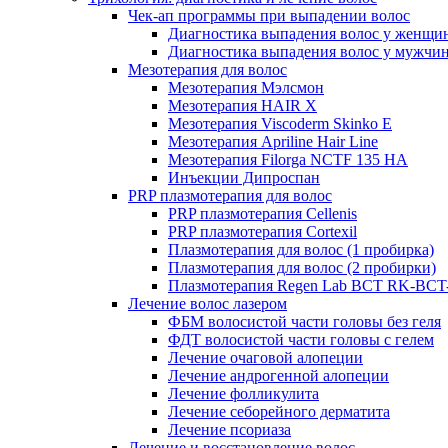
Чек-ап программы при выпадении волос
Диагностика выпадения волос у женщи
Диагностика выпадения волос у мужчи
Мезотерапия для волос
Мезотерапия Мэлсмон
Мезотерапия HAIR X
Мезотерапия Viscoderm Skinko E
Мезотерапия Apriline Hair Line
Мезотерапия Filorga NCTF 135 HA
Инъекции Дипроспан
PRP плазмотерапия для волос
PRP плазмотерапия Cellenis
PRP плазмотерапия Cortexil
Плазмотерапия для волос (1 пробирка)
Плазмотерапия для волос (2 пробирки)
Плазмотерапия Regen Lab BCT RK-BCT-
Лечение волос лазером
ФБМ волосистой части головы без геля
ФДТ волосистой части головы с гелем
Лечение очаговой алопеции
Лечение андрогенной алопеции
Лечение фолликулита
Лечение себорейного дерматита
Лечение псориаза
Лечение и восстановление волос