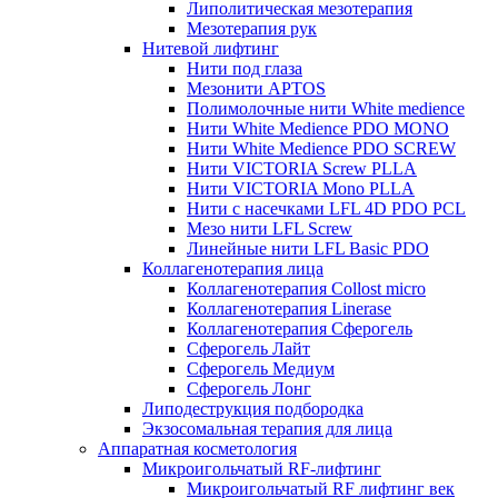
Липолитическая мезотерапия
Мезотерапия рук
Нитевой лифтинг
Нити под глаза
Мезонити APTOS
Полимолочные нити White medience
Нити White Medience PDO MONO
Нити White Medience PDO SCREW
Нити VICTORIA Screw PLLA
Нити VICTORIA Mono PLLA
Нити с насечками LFL 4D PDO PCL
Мезо нити LFL Screw
Линейные нити LFL Basic PDO
Коллагенотерапия лица
Коллагенотерапия Collost micro
Коллагенотерапия Linerase
Коллагенотерапия Сферогель
Сферогель Лайт
Сферогель Медиум
Сферогель Лонг
Липодеструкция подбородка
Экзосомальная терапия для лица
Аппаратная косметология
Микроигольчатый RF-лифтинг
Микроигольчатый RF лифтинг век