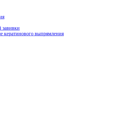
ия
й завивки
ле кератинового выпрямления