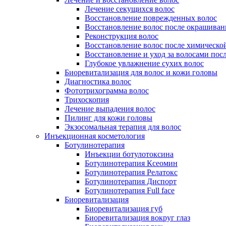
Лечение секущихся волос
Восстановление поврежденных волос
Восстановление волос после окрашиван
Реконструкция волос
Восстановление волос после химическо
Восстановление и уход за волосами пос
Глубокое увлажнение сухих волос
Биоревитализация для волос и кожи головы
Диагностика волос
Фототрихограмма волос
Трихоскопия
Лечение выпадения волос
Пилинг для кожи головы
Экзосомальная терапия для волос
Инъекционная косметология
Ботулинотерапия
Инъекции ботулотоксина
Ботулинотерапия Ксеомин
Ботулинотерапия Релатокс
Ботулинотерапия Диспорт
Ботулинотерапия Full face
Биоревитализация
Биоревитализация губ
Биоревитализация вокруг глаз