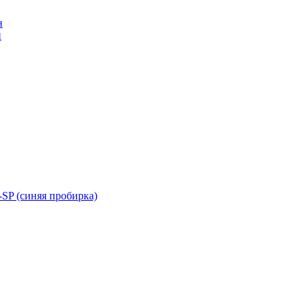
н
н
SP (синяя пробирка)