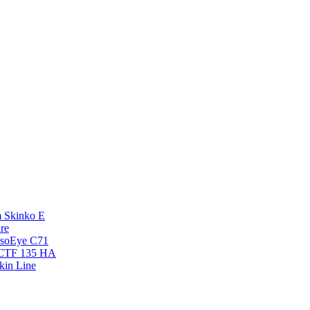
 Skinko E
re
esoEye С71
NCTF 135 HA
kin Line