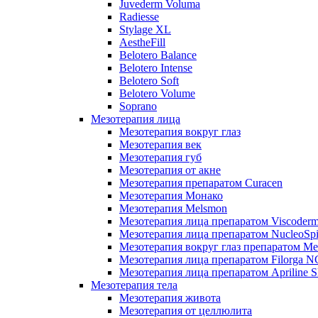
Juvederm Voluma
Radiesse
Stylage XL
AestheFill
Belotero Balance
Belotero Intense
Belotero Soft
Belotero Volume
Soprano
Мезотерапия лица
Мезотерапия вокруг глаз
Мезотерапия век
Мезотерапия губ
Мезотерапия от акне
Мезотерапия препаратом Curacen
Мезотерапия Монако
Мезотерапия Melsmon
Мезотерапия лица препаратом Viscoderm
Мезотерапия лица препаратом NucleoSpi
Мезотерапия вокруг глаз препаратом M
Мезотерапия лица препаратом Filorga 
Мезотерапия лица препаратом Apriline S
Мезотерапия тела
Мезотерапия живота
Мезотерапия от целлюлита