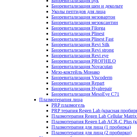
Биоревитализация рук
Биоревитализация шеи и декольте
Уколы пептидов для лица
Биоревитализация мезовартон
Биоревитализация мезоксантин
Биоревитализация Filorga
Биоревитализация Plinest
Биоревитализация Plinest Fast
Биоревитализация Revi Silk
Биоревитализация Revi strong
Биоревитализация Revi eye
Биоревитализация PROFHILO
Биоревитализация Novacutan
Мезо-коктейль Монако
Биоревитализация Viscoderm
Биоревитализация Repart
Биоревитализация Hyalrepair
Биоревитализация MesoEye C71
Плазмотерапия лица
PRP плазмогель
PRP терапия Regen Lab (красная пробир
Плазмотерапия Regen Lab Cellular Matrix
Плазмотерапия Regen Lab ACR-C Plus (к
Плазмотерапия для лица (1 пробирка)
Плазмотерапия для лица (2 пробирки)