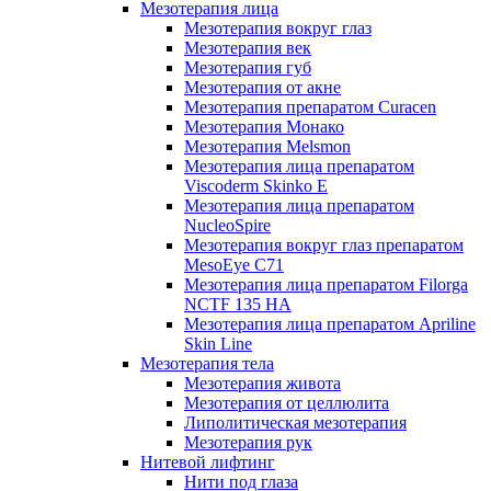
Мезотерапия лица
Мезотерапия вокруг глаз
Мезотерапия век
Мезотерапия губ
Мезотерапия от акне
Мезотерапия препаратом Curacen
Мезотерапия Монако
Мезотерапия Melsmon
Мезотерапия лица препаратом
Viscoderm Skinko E
Мезотерапия лица препаратом
NucleoSpire
Мезотерапия вокруг глаз препаратом
MesoEye С71
Мезотерапия лица препаратом Filorga
NCTF 135 HA
Мезотерапия лица препаратом Apriline
Skin Line
Мезотерапия тела
Мезотерапия живота
Мезотерапия от целлюлита
Липолитическая мезотерапия
Мезотерапия рук
Нитевой лифтинг
Нити под глаза