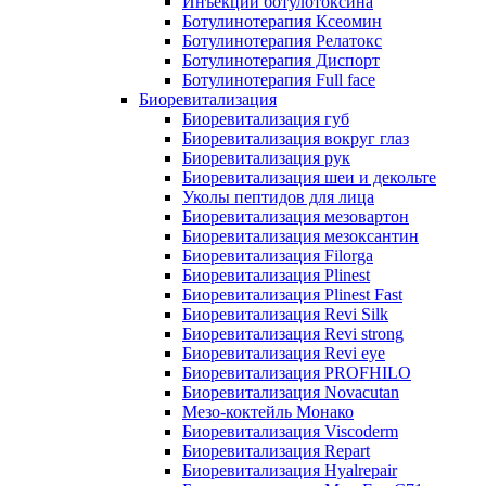
Инъекции ботулотоксина
Ботулинотерапия Ксеомин
Ботулинотерапия Релатокс
Ботулинотерапия Диспорт
Ботулинотерапия Full face
Биоревитализация
Биоревитализация губ
Биоревитализация вокруг глаз
Биоревитализация рук
Биоревитализация шеи и декольте
Уколы пептидов для лица
Биоревитализация мезовартон
Биоревитализация мезоксантин
Биоревитализация Filorga
Биоревитализация Plinest
Биоревитализация Plinest Fast
Биоревитализация Revi Silk
Биоревитализация Revi strong
Биоревитализация Revi eye
Биоревитализация PROFHILO
Биоревитализация Novacutan
Мезо-коктейль Монако
Биоревитализация Viscoderm
Биоревитализация Repart
Биоревитализация Hyalrepair