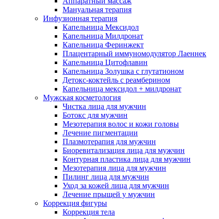
Аппаратный массаж
Мануальная терапия
Инфузионная терапия
Капельница Мексидол
Капельница Милдронат
Капельница Феринжект
Плацентарный иммуномодулятор Лаеннек
Капельница Цитофлавин
Капельница Золушка с глутатионом
Детокс-коктейль с реамберином
Капельница мексидол + милдронат
Мужская косметология
Чистка лица для мужчин
Ботокс для мужчин
Мезотерапия волос и кожи головы
Лечение пигментации
Плазмотерапия для мужчин
Биоревитализация лица для мужчин
Контурная пластика лица для мужчин
Мезотерапия лица для мужчин
Пилинг лица для мужчин
Уход за кожей лица для мужчин
Лечение прыщей у мужчин
Коррекция фигуры
Коррекция тела