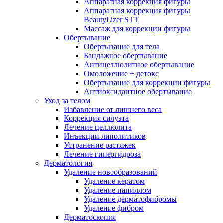
Аппаратная коррекция фигуры
Аппаратная коррекция фигуры
BeautyLizer STT
Массаж для коррекции фигуры
Обертывание
Обертывание для тела
Бандажное обертывание
Антицеллюлитное обертывание
Омоложение + детокс
Обертывание для коррекции фигуры
Антиоксидантное обертывание
Уход за телом
Избавление от лишнего веса
Коррекция силуэта
Лечение целлюлита
Инъекции липолитиков
Устранение растяжек
Лечение гипергидроза
Дерматология
Удаление новообразований
Удаление кератом
Удаление папиллом
Удаление дерматофибромы
Удаление фибром
Дерматоскопия