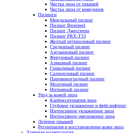
Чистка лица от прыщей
Чистка лица от комедонов
Пилинги
Миндальный пилинг
Пилинг Biorepeel
Пилинг Джесснера
Пилинг PRX-T33
Желтый ретиноловый пилинг
Срединный пилинг
Азелаиновый пилинг
Феруловый пилинг
Алмазный пилинг
Гликолевый пилинг
Салициловый пилинг
Пировиноградный пилинг
Молочный пилинг
Интимный пилинг
Уход за кожей лица
Карбокситерапия лица
Глубокое увлажнение и фейслифтинг
Интенсивное увлажнение лица
Интенсивное омоложение лица
Лечение прыщей
Регенерация и восстановление кожи лица
Лазерная косметология