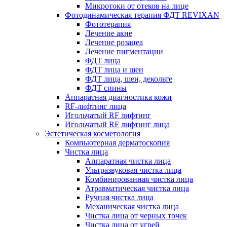
Микротоки от отеков на лице
Фотодинамическая терапия ФДТ REVIXAN
Фототерапия
Лечение акне
Лечение розацеа
Лечение пигментации
ФДТ лица
ФДТ лица и шеи
ФДТ лица, шеи, декольте
ФДТ спины
Аппаратная диагностика кожи
RF-лифтинг лица
Игольчатый RF лифтинг
Игольчатый RF лифтинг лица
Эстетическая косметология
Компьютерная дерматоскопия
Чистка лица
Аппаратная чистка лица
Ультразвуковая чистка лица
Комбинированная чистка лица
Атравматическая чистка лица
Ручная чистка лица
Механическая чистка лица
Чистка лица от черных точек
Чистка лица от угрей