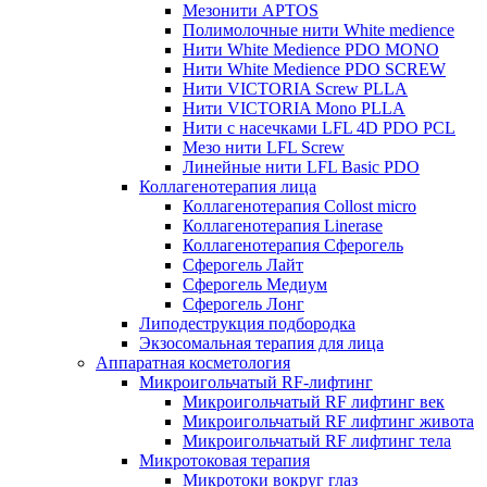
Мезонити APTOS
Полимолочные нити White medience
Нити White Medience PDO MONO
Нити White Medience PDO SCREW
Нити VICTORIA Screw PLLA
Нити VICTORIA Mono PLLA
Нити с насечками LFL 4D PDO PCL
Мезо нити LFL Screw
Линейные нити LFL Basic PDO
Коллагенотерапия лица
Коллагенотерапия Collost micro
Коллагенотерапия Linerase
Коллагенотерапия Сферогель
Сферогель Лайт
Сферогель Медиум
Сферогель Лонг
Липодеструкция подбородка
Экзосомальная терапия для лица
Аппаратная косметология
Микроигольчатый RF-лифтинг
Микроигольчатый RF лифтинг век
Микроигольчатый RF лифтинг живота
Микроигольчатый RF лифтинг тела
Микротоковая терапия
Микротоки вокруг глаз