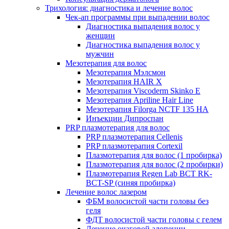
Трихология: диагностика и лечение волос
Чек-ап программы при выпадении волос
Диагностика выпадения волос у
женщин
Диагностика выпадения волос у
мужчин
Мезотерапия для волос
Мезотерапия Мэлсмон
Мезотерапия HAIR X
Мезотерапия Viscoderm Skinko E
Мезотерапия Apriline Hair Line
Мезотерапия Filorga NCTF 135 HA
Инъекции Дипроспан
PRP плазмотерапия для волос
PRP плазмотерапия Cellenis
PRP плазмотерапия Cortexil
Плазмотерапия для волос (1 пробирка)
Плазмотерапия для волос (2 пробирки)
Плазмотерапия Regen Lab BCT RK-
BCT-SP (синяя пробирка)
Лечение волос лазером
ФБМ волосистой части головы без
геля
ФДТ волосистой части головы с гелем
Лечение очаговой алопеции