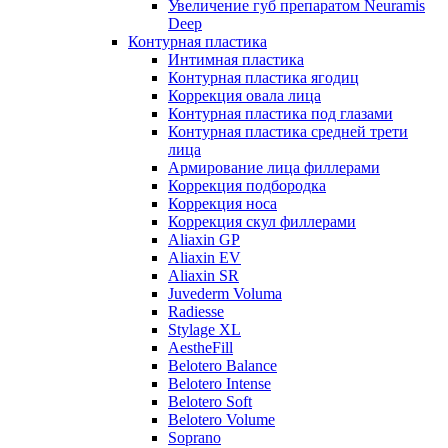
Увеличение губ препаратом Neuramis
Deep
Контурная пластика
Интимная пластика
Контурная пластика ягодиц
Коррекция овала лица
Контурная пластика под глазами
Контурная пластика средней трети
лица
Армирование лица филлерами
Коррекция подбородка
Коррекция носа
Коррекция скул филлерами
Aliaxin GP
Aliaxin EV
Aliaxin SR
Juvederm Voluma
Radiesse
Stylage XL
AestheFill
Belotero Balance
Belotero Intense
Belotero Soft
Belotero Volume
Soprano