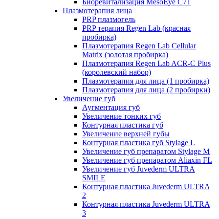
Биоревитализация MesoEye C71
Плазмотерапия лица
PRP плазмогель
PRP терапия Regen Lab (красная
пробирка)
Плазмотерапия Regen Lab Cellular
Matrix (золотая пробирка)
Плазмотерапия Regen Lab ACR-C Plus
(королевский набор)
Плазмотерапия для лица (1 пробирка)
Плазмотерапия для лица (2 пробирки)
Увеличение губ
Аугментация губ
Увеличение тонких губ
Контурная пластика губ
Увеличение верхней губы
Контурная пластика губ Stylage L
Увеличение губ препаратом Stylage M
Увеличение губ препаратом Aliaxin FL
Увеличение губ Juvederm ULTRA
SMILE
Контурная пластика Juvederm ULTRA
2
Контурная пластика Juvederm ULTRA
3