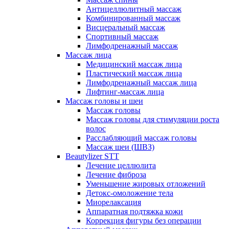
Антицеллюлитный массаж
Комбинированный массаж
Висцеральный массаж
Спортивный массаж
Лимфодренажный массаж
Массаж лица
Медицинский массаж лица
Пластический массаж лица
Лимфодренажный массаж лица
Лифтинг-массаж лица
Массаж головы и шеи
Массаж головы
Массаж головы для стимуляции роста
волос
Расслабляющий массаж головы
Массаж шеи (ШВЗ)
Beautylizer STT
Лечение целлюлита
Лечение фиброза
Уменьшение жировых отложений
Детокс-омоложение тела
Миорелаксация
Аппаратная подтяжка кожи
Коррекция фигуры без операции